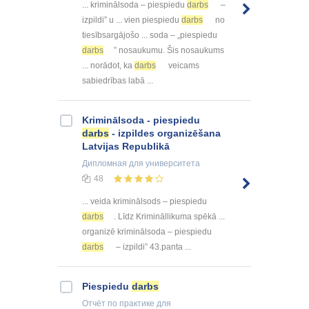
... kriminālsoda – piespiedu
darbs
–
izpildi” u ... vien piespiedu
darbs
no
tiesībsargājošo ... soda – „piespiedu
darbs
” nosaukumu. Šis nosaukums
... norādot, ka
darbs
veicams
sabiedrības labā ...
Kriminālsoda - piespiedu
darbs
- izpildes organizēšana
Latvijas Republikā
Дипломная
для университета
48
... veida kriminālsods – piespiedu
darbs
. Līdz Krimināllikuma spēkā ...
organizē kriminālsoda – piespiedu
darbs
– izpildi” 43.panta ...
Piespiedu
darbs
Отчёт по практике
для