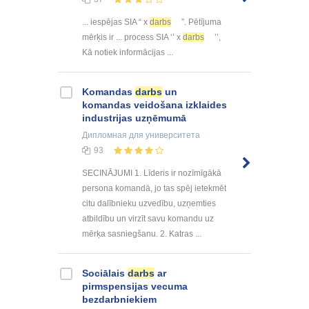
... iespējas SIA “ x
darbs
”. Pētījuma
mērķis ir ... process SIA ‘’ x
darbs
’’,
Kā notiek informācijas ...
Komandas
darbs
un
komandas veidošana izklaides
industrijas uzņēmumā
Дипломная
для университета
93
SECINĀJUMI 1. Līderis ir nozīmīgākā
persona komandā, jo tas spēj ietekmēt
citu dalībnieku uzvedību, uzņemties
atbildību un virzīt savu komandu uz
mērķa sasniegšanu. 2. Katras ...
Sociālais
darbs
ar
pirmspensijas vecuma
bezdarbniekiem