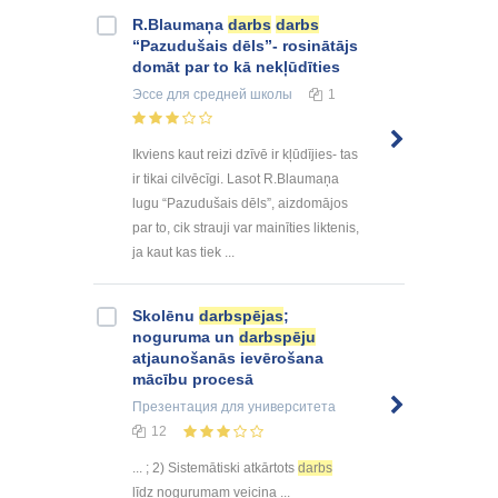
R.Blaumaņa
darbs
darbs
“Pazudušais dēls”- rosinātājs
domāt par to kā nekļūdīties
Эссе
для средней школы
1
Ikviens kaut reizi dzīvē ir kļūdījies- tas
ir tikai cilvēcīgi. Lasot R.Blaumaņa
lugu “Pazudušais dēls”, aizdomājos
par to, cik strauji var mainīties liktenis,
ja kaut kas tiek ...
Skolēnu
darbspējas
;
noguruma un
darbspēju
atjaunošanās ievērošana
mācību procesā
Презентация
для университета
12
... ; 2) Sistemātiski atkārtots
darbs
līdz nogurumam veicina ...