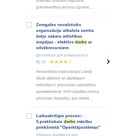
praktisko zināšanu iegūšana,
grāmatvedības procesu izpratne, ...
Zemgales nevalstisko
organizāciju atbalsta centra
ārējo sakaru attīstības
iespējas - efektīvs
darbs
ar
cilvēkresursiem
Дипломная
для университета
59
Nevalstiskās organizācijas Latvijā
līdzās aktīviem un atbildīgiem
indivīdiem ir pilsoniskās sabiedrības
pamatelements. NVO izplatība veicina
pilsonisko līdzdalību, kas sekmē ...
Laiksakritīgie procesi -
5.praktiskais
darbs
mācību
priekšmetā "Operētājsistēmas"
Образец документа
для