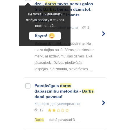
dzeļ,
darbs
tavos nervu galos
trīc.
Darbs
, bērnam dzimstot,
Ты можешь добавить
piedzimst līdz." Imants
любую работу в список
Ziedonis
пожеланий.
Эссе
для основной школы
1
Круто!
Bērnam dzimstot, jau šūpulī ir ielikta
maza daļiņa no tā. Bērns piedzimst ar
mērķi, ar uzdevumu, kas dzīves laikā
jāsasniedz. Dzīves piedāvātās
iespējas ir jāizmanto, pievēršoties ...
Patstāvīgais
darbs
dabaszinību metodikā -
Darbs
dabā pavasarī
Конспект
для университета
12
Darbs
dabā pavasarī 3. ...