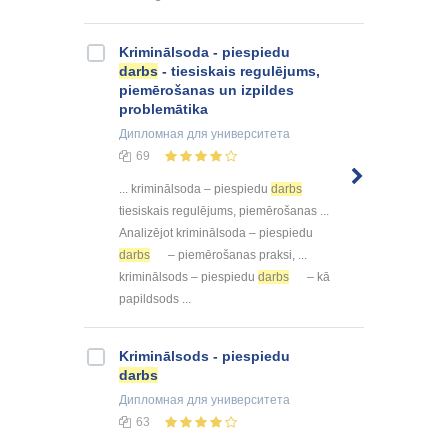
Kriminālsoda - piespiedu
darbs
- tiesiskais regulējums,
piemērošanas un izpildes
problemātika
Дипломная
для университета
69
... kriminālsoda – piespiedu
darbs
tiesiskais regulējums, piemērošanas ...
Analizējot kriminālsoda – piespiedu
darbs
– piemērošanas praksi, ...
kriminālsods – piespiedu
darbs
– kā
papildsods ...
Kriminālsods - piespiedu
darbs
Дипломная
для университета
63