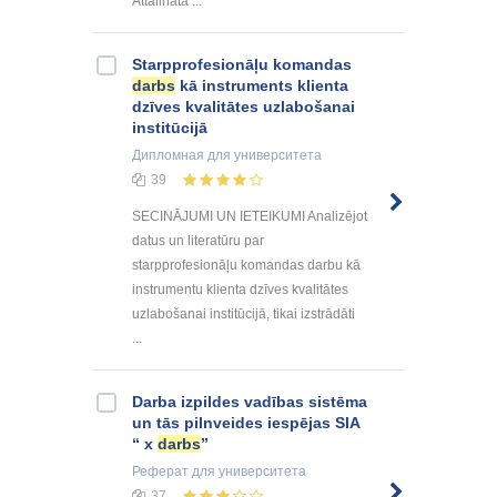
Attālināta ...
Starpprofesionāļu komandas
darbs
kā instruments klienta
dzīves kvalitātes uzlabošanai
institūcijā
Дипломная
для университета
39
SECINĀJUMI UN IETEIKUMI Analizējot
datus un literatūru par
starpprofesionāļu komandas darbu kā
instrumentu klienta dzīves kvalitātes
uzlabošanai institūcijā, tikai izstrādāti
...
Darba izpildes vadības sistēma
un tās pilnveides iespējas SIA
“ x
darbs
”
Реферат
для университета
37