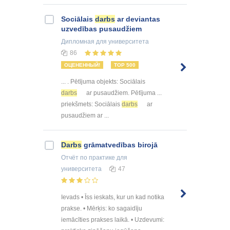
Sociālais
darbs
ar deviantas
uzvedības pusaudžiem
Дипломная
для университета
86
ОЦЕНЕННЫЙ!
TOP 500
... . Pētījuma objekts: Sociālais
darbs
ar pusaudžiem. Pētījuma ...
priekšmets: Sociālais
darbs
ar
pusaudžiem ar ...
Darbs
grāmatvedības birojā
Отчёт по практике
для
университета
47
Ievads • Īss ieskats, kur un kad notika
prakse. • Mērķis: ko sagaidīju
iemācīties prakses laikā. • Uzdevumi: