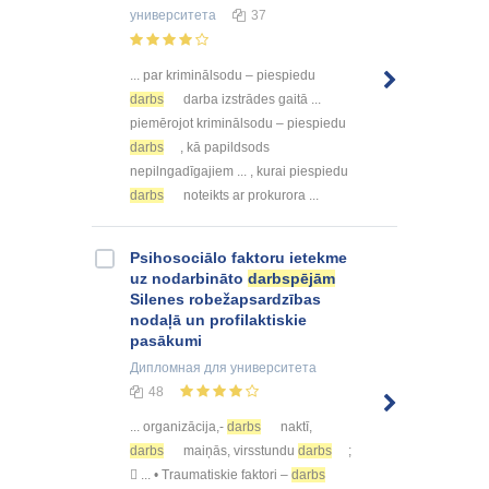
университета
37
... par kriminālsodu – piespiedu
darbs
darba izstrādes gaitā ...
piemērojot kriminālsodu – piespiedu
darbs
, kā papildsods
nepilngadīgajiem ... , kurai piespiedu
darbs
noteikts ar prokurora ...
Psihosociālo faktoru ietekme
uz nodarbināto
darbspējām
Silenes robežapsardzības
nodaļā un profilaktiskie
pasākumi
Дипломная
для университета
48
... organizācija,-
darbs
naktī,
darbs
maiņās, virsstundu
darbs
;
 ... • Traumatiskie faktori –
darbs