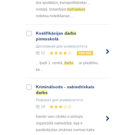
āra apstākļos, transportlīdzekļu ...
nodaļā. Izmantojot
darbspējas
indeksa noteikšanas ...
Kvalifikācijas
darbs
pirmsskolā
Дипломная
для университета
51
TOP 500
... īpaši 1. centrā,
darbs
ar plastilīnu,
ka ...
Kriminālsods - sabiedriskais
darbs
Реферат
для университета
19
Kamēr vien cilvēks ir dzīvojis
organizētā sabiedrībā, tajā ir
pastāvējušas zināmas normas katra