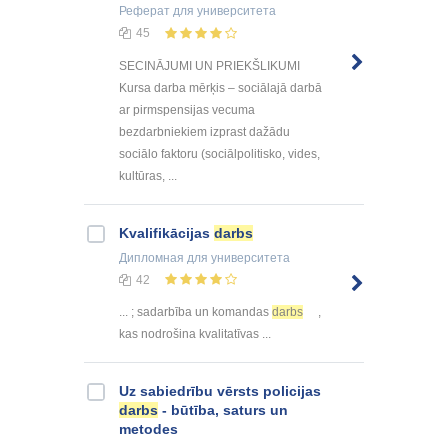
Реферат
для университета
45
SECINĀJUMI UN PRIEKŠLIKUMI
Kursa darba mērķis – sociālajā darbā
ar pirmspensijas vecuma
bezdarbniekiem izprast dažādu
sociālo faktoru (sociālpolitisko, vides,
kultūras, ...
Kvalifikācijas
darbs
Дипломная
для университета
42
... ; sadarbība un komandas
darbs
,
kas nodrošina kvalitatīvas ...
Uz sabiedrību vērsts policijas
darbs
- būtība, saturs un
metodes