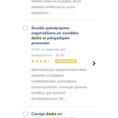
indivīda rīcībai un uzvedībai, kā arī
atbildības kritēriji par šo normu
pārkāpšanu. ...
Sociālo pakalpojumu
organizēšana un sociālāis
darbs
ar pilngadigām
personām
Отчёт по практике
для
университета
86
ОЦЕНЕННЫЙ!
Ikdienā policijas amatpersonām nākas
saskarties ar dažādām
konfliktsituācijām, iedzīvotājiem
sniedzot palīdzību, risinot gan ģimenes
konfliktus, gan novēršot
likumpārkāpumus. Vēl ...
Cienīgs
darbs
un