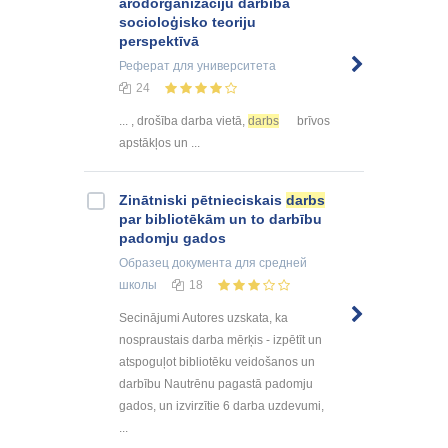
arodorganizāciju darbība
socioloģisko teoriju
perspektīvā
Реферат
для университета
24
... , drošība darba vietā,
darbs
brīvos
apstākļos un ...
Zinātniski pētnieciskais
darbs
par bibliotēkām un to darbību
padomju gados
Образец документа
для средней
школы
18
Secinājumi Autores uzskata, ka
nospraustais darba mērķis - izpētīt un
atspoguļot bibliotēku veidošanos un
darbību Nautrēnu pagastā padomju
gados, un izvirzītie 6 darba uzdevumi,
...