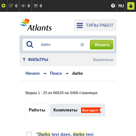
0
0
0
RU
ТИПЫ РАБОТ
Искать
ФИЛЬТРЫ
Выключены
Начало
Поиск
darbs
Видны 1 - 25 из 86626 на 3466 страницах
Работы
Комплекты
Выгодно!
"
Darbs
tevi dzen,
darbs
tevi