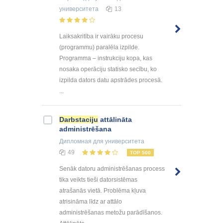
университета
13
Laiksakritība ir vairāku procesu
(programmu) paralēla izpilde.
Programma – instrukciju kopa, kas
nosaka operāciju statisko secību, ko
izpilda dators datu apstrādes procesā.
...
Darbstaciju
attālināta
administrēšana
Дипломная
для университета
49
TOP 500
Senāk datoru administrēšanas process
tika veikts tieši datorsistēmas
atrašanās vietā. Problēma kļuva
atrisināma līdz ar attālo
administrēšanas metožu parādīšanos.