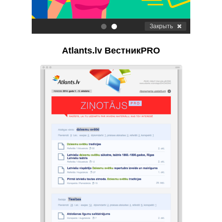
Закрыть
.
.
Atlants.lv ВестникPRO