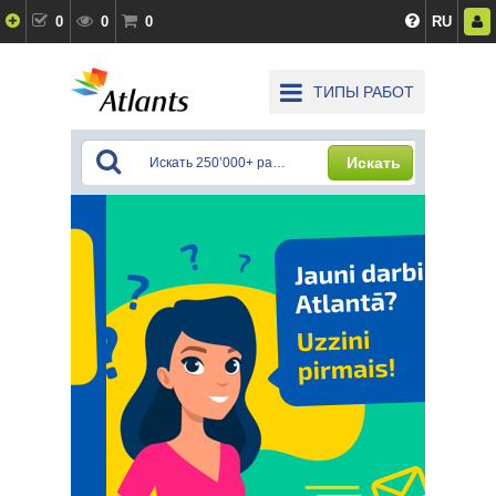
0
0
0
RU
ТИПЫ РАБОТ
Искать