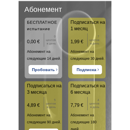
Абонемент
Подписаться на
БЕСПЛАТНОЕ
1 месяц
испытание
0
7
центов
центов
0,00 €
1,99 €
в день
в день
Абонемент на
Абонемент на
следующие 14 дней.
следующие 30 дней.
Пробовать
Подписка
Подписаться на
Подписаться на
3 месяца
6 месяца
5
4
центов
центов
4,89 €
7,79 €
в день
в день
Абонемент на
Абонемент на
следующие 90 дней.
следующие 180
дней.