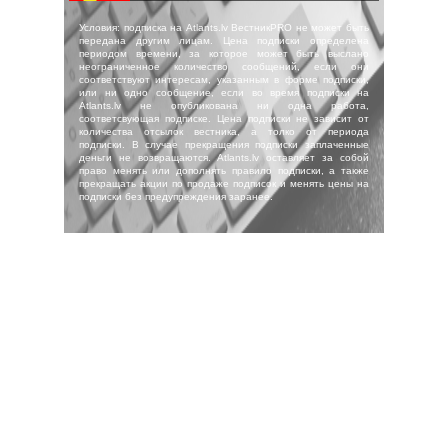
Условия: подписка на Atlants.lv ВестникPRO не может быть
передана другим лицам. Цена подписки определена
периодом времени, за которое может быть выслано
неограниченное количество сообщений, если они
соответствуют интересам, указанным в форме подписки,
или ни одно сообщение, если во время подписки на
Atlants.lv не опубликована ни одна работа,
соответсвующая подписке. Цена подписки не зависит от
количества отсылок вестника, а толко от периода
подписки. В случае прекращения подписки заплаченные
деньги не возвращаются. Atlants.lv оставляет за собой
право менять или дополнять правило подписки, а также
прекращать акции по продаже подписок и менять цены на
подписки без предупреждения заранее.