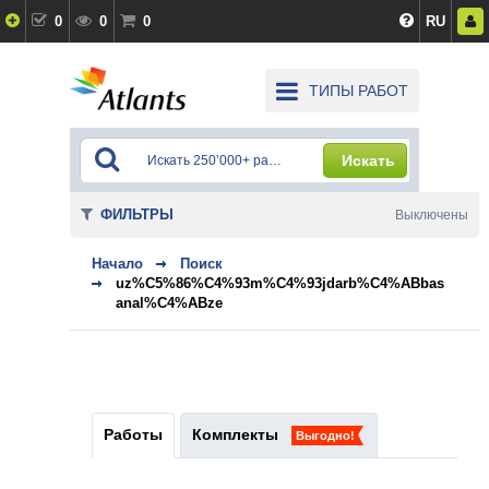
0
0
0
RU
ТИПЫ РАБОТ
Искать
ФИЛЬТРЫ
Выключены
Начало
Поиск
uz%C5%86%C4%93m%C4%93jdarb%C4%ABbas
anal%C4%ABze
Работы
Комплекты
Выгодно!