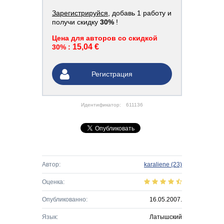
Зарегистрируйся
, добавь 1 работу и
получи скидку
30%
!
Цена для авторов со скидкой
15,04 €
30% :
Регистрация
Идентификатор:
611136
Автор:
karaliene
(23)
Оценка:
Опубликованно:
16.05.2007.
Язык:
Латышский