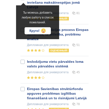
ieviešana maksātnespējas jomā
Latvijā
Ты можешь добавить
Дипломная
для университета
81
любую работу в список
ОЦЕНЕННЫЙ!
пожеланий.
Latvijas integrācijas process Eiropas
Круто!
Savienībā, tā attīstība, problēmu
analīze
Дипломная
для университета
51
ОЦЕНЕННЫЙ!
Ieslodzījuma vietu pārvaldes loma
valsts pārvaldes sistēmā
Дипломная
для университета
45
Eiropas Savienības struktūrfondu
apguves problēmas izglītības
finansēšanā un to risinājumi Latvijā
Дипломная
для университета
78