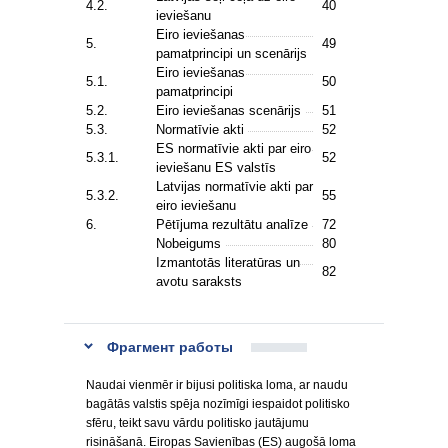
4.2.
40
ieviešanu
Eiro ieviešanas
5.
49
pamatprincipi un scenārijs
Eiro ieviešanas
5.1.
50
pamatprincipi
5.2.
Eiro ieviešanas scenārijs
51
5.3.
Normatīvie akti
52
ES normatīvie akti par eiro
5.3.1.
52
ieviešanu ES valstīs
Latvijas normatīvie akti par
5.3.2.
55
eiro ieviešanu
6.
Pētījuma rezultātu analīze
72
Nobeigums
80
Izmantotās literatūras un
82
avotu saraksts
Фрагмент работы
Naudai vienmēr ir bijusi politiska loma, ar naudu
bagātās valstis spēja nozīmīgi iespaidot politisko
sfēru, teikt savu vārdu politisko jautājumu
risināšanā. Eiropas Savienības (ES) augošā loma