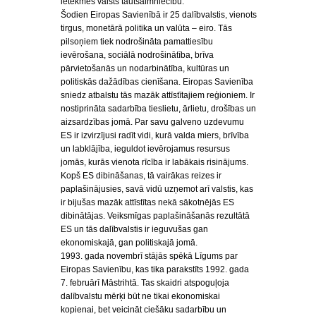
ietekmēs valsts tautsaimniecību.
Šodien Eiropas Savienībā ir 25 dalībvalstis, vienots
tirgus, monetārā politika un valūta – eiro. Tās
pilsoņiem tiek nodrošināta pamattiesību
ievērošana, sociālā nodrošinātība, brīva
pārvietošanās un nodarbinātība, kultūras un
politiskās dažādības cienīšana. Eiropas Savienība
sniedz atbalstu tās mazāk attīstītajiem reģioniem. Ir
nostiprināta sadarbība tieslietu, ārlietu, drošības un
aizsardzības jomā. Par savu galveno uzdevumu
ES ir izvirzījusi radīt vidi, kurā valda miers, brīvība
un labklājība, ieguldot ievērojamus resursus
jomās, kurās vienota rīcība ir labākais risinājums.
Kopš ES dibināšanas, tā vairākas reizes ir
paplašinājusies, savā vidū uzņemot arī valstis, kas
ir bijušas mazāk attīstītas nekā sākotnējās ES
dibinātājas. Veiksmīgas paplašināšanās rezultātā
ES un tās dalībvalstis ir ieguvušas gan
ekonomiskajā, gan politiskajā jomā.
1993. gada novembrī stājās spēkā Līgums par
Eiropas Savienību, kas tika parakstīts 1992. gada
7. februārī Māstrihtā. Tas skaidri atspoguļoja
dalībvalstu mērķi būt ne tikai ekonomiskai
kopienai, bet veicināt ciešāku sadarbību un