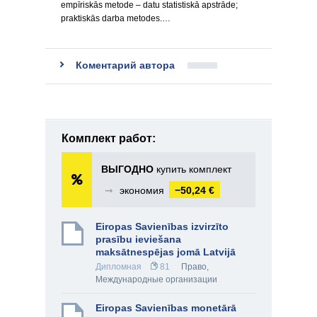
empīriskās metode – datu statistiskā apstrāde;
praktiskās darba metodes.…
Коментарий автора
Комплект работ:
ВЫГОДНО
купить комплект
➞
экономия
−50,24 €
Eiropas Savienības izvirzīto
prasību ieviešana
maksātnespējas jomā Latvijā
Дипломная
81
Право
,
Международные организации
Eiropas Savienības monetārā