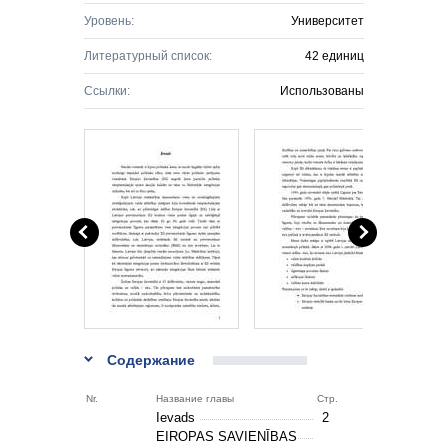
Уровень:
Университет
Литературный список:
42 единиц
Ссылки:
Использованы
Содержание
Nr.
Название главы
Стр.
Ievads
2
EIROPAS SAVIENĪBAS