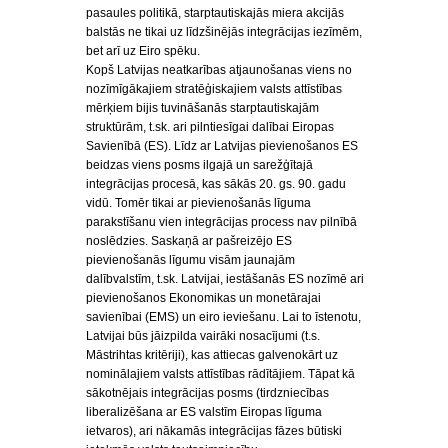
pasaules politikā, starptautiskajās miera akcijās
balstās ne tikai uz līdzšinējās integrācijas iezīmēm,
bet arī uz Eiro spēku.
Kopš Latvijas neatkarības atjaunošanas viens no
nozīmīgākajiem stratēģiskajiem valsts attīstības
mērķiem bijis tuvināšanās starptautiskajām
struktūrām, t.sk. ari pilntiesīgai dalībai Eiropas
Savienībā (ES). Līdz ar Latvijas pievienošanos ES
beidzas viens posms ilgajā un sarežģītajā
integrācijas procesā, kas sākās 20. gs. 90. gadu
vidū. Tomēr tikai ar pievienošanās līguma
parakstīšanu vien integrācijas process nav pilnībā
noslēdzies. Saskaņā ar pašreizējo ES
pievienošanās līgumu visām jaunajām
dalībvalstīm, t.sk. Latvijai, iestāšanās ES nozīmē ari
pievienošanos Ekonomikas un monetārajai
savienībai (EMS) un eiro ieviešanu. Lai to īstenotu,
Latvijai būs jāizpilda vairāki nosacījumi (t.s.
Māstrihtas kritēriji), kas attiecas galvenokārt uz
nominālajiem valsts attīstības rādītājiem. Tāpat kā
sākotnējais integrācijas posms (tirdzniecības
liberalizēšana ar ES valstīm Eiropas līguma
ietvaros), ari nākamās integrācijas fāzes būtiski