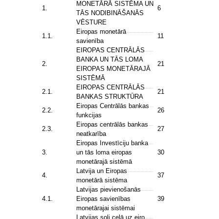
MONETĀRĀ SISTĒMA UN
1.
6
TĀS NODIBINĀŠANĀS
VĒSTURE
Eiropas monetārā
1.1.
11
savienība
EIROPAS CENTRĀLĀS
BANKA UN TĀS LOMA
2.
21
EIROPAS MONETĀRAJĀ
SISTĒMĀ
EIROPAS CENTRĀLĀS
2.1.
21
BANKAS STRUKTŪRA
Eiropas Centrālās bankas
2.2.
26
funkcijas
Eiropas centrālās bankas
2.3.
27
neatkarība
Eiropas Investīciju banka
3.
un tās loma eiropas
30
monetārajā sistēmā
Latvija un Eiropas
4.
37
monetārā sistēma
Latvijas pievienošanās
4.1.
Eiropas savienības
39
monetārajai sistēmai
Latvijas soļi ceļā uz eiro