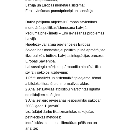
Latvija un Eiropas monetārā sistēma;
Eiro ieviešanas pamatprincipi un scenārijs.
Darba pētījuma objekts ir Eiropas savienības
monetārās politikas īstenošana Latvijā.
Pētījuma priekšmets – Eiro ieviešanas problēmas
Latvijā.
Hipotēze- Ja latvija pievienosies Eiropas
Savienības monetārajai politikai pilnā apmērā, tad
tiks realizēts būtisks Latvijas integrācijas process
Eiropas Savienībā.
Lai sasniegtu mērķi un pārbaudītu hipotēzi, tika
izvirzīti sekojoši uzdevumi:
1.Pētīt, analizēt un sistematizēt pieejamo, tēmai
atbilstošo literatūru un normatīvos aktus.
2.Analizēt Latvijas atbilstību Mārstrihtas līguma
noteiktajiem kritērijiem.
3.Analizēt eiro ieviešanas iespējamību sākot ar
2008. gada 1. janvārī.
Izstrādājot darbu tika izmantotas sekojošas
pētnieciskās metodes:
teorētiskās metodes – literatūras pētīšana un
analīze;