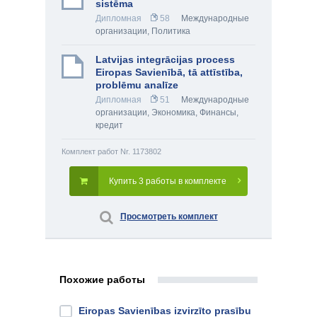
sistēma
Дипломная
58
Международные
организации
,
Политика
Latvijas integrācijas process
Eiropas Savienībā, tā attīstība,
problēmu analīze
Дипломная
51
Международные
организации
,
Экономика
,
Финансы,
кредит
Комплект работ Nr. 1173802
Купить 3 работы в комплекте
Просмотреть комплект
Похожие работы
Eiropas Savienības izvirzīto prasību