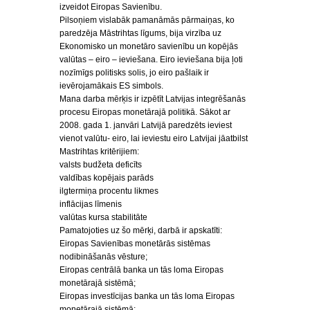
izveidot Eiropas Savienību.
Pilsoņiem vislabāk pamanāmās pārmaiņas, ko
paredzēja Māstrihtas līgums, bija virzība uz
Ekonomisko un monetāro savienību un kopējās
valūtas – eiro – ieviešana. Eiro ieviešana bija ļoti
nozīmīgs politisks solis, jo eiro pašlaik ir
ievērojamākais ES simbols.
Mana darba mērķis ir izpētīt Latvijas integrēšanās
procesu Eiropas monetārajā politikā. Sākot ar
2008. gada 1. janvāri Latvijā paredzēts ieviest
vienot valūtu- eiro, lai ieviestu eiro Latvijai jāatbilst
Mastrihtas kritērijiem:
valsts budžeta deficīts
valdības kopējais parāds
ilgtermiņa procentu likmes
inflācijas līmenis
valūtas kursa stabilitāte
Pamatojoties uz šo mērķi, darbā ir apskatīti:
Eiropas Savienības monetārās sistēmas
nodibināšanās vēsture;
Eiropas centrālā banka un tās loma Eiropas
monetārajā sistēmā;
Eiropas investīcijas banka un tās loma Eiropas
monetārajā sistēmā;