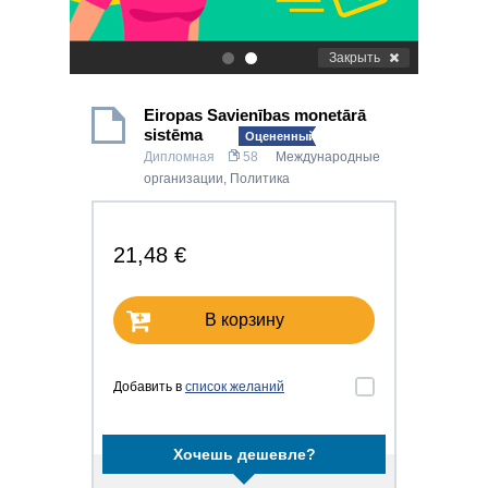
Закрыть
.
.
Eiropas Savienības monetārā
sistēma
Оцененный!
Дипломная
58
Международные
организации
,
Политика
21,48 €
В корзину
Добавить в
список желаний
Хочешь дешевле?