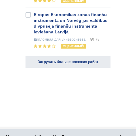
ОЦЕНЕННЫЙ!
Eiropas Ekonomikas zonas finanšu
instrumenta un Norvēģijas valdības
divpusējā finanšu instrumenta
ieviešana Latvijā
Дипломная
для университета
78
ОЦЕНЕННЫЙ!
Загрузить больше похожих работ