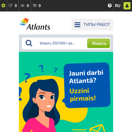
0
0
0
RU
ТИПЫ РАБОТ
Искать