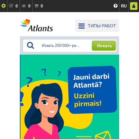
0
0
0
RU
ТИПЫ РАБОТ
Искать