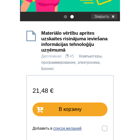
Закрыть
.
.
Materiālo vērtību aprites
uzskaites risinājuma ieviešana
informācijas tehnoloģiju
uzņēmumā
Дипломная
45
Компьютеры,
программирование, электроника
,
Бизнес
21,48 €
В корзину
Добавить в
список желаний