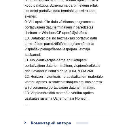
8. Lai uzskaitītu materiālo vērtību apriti ar svītru
kodu palīdzību, Uzņēmuma darbiniekiem ērtāk
izmantot portatīvo datu termināli ar svītru kodu
skeneri.
9. Visi apskatītie datu vākšanas programmas
portatīvajiem datu termināliem ir paredzētas
darbam ar Windoes CE operētājsistēmu.
10. Datalogic pal no bezmaksas portatīvo datu
termināliem paredzētājām programmām ir ar
visplašāk pielāgošanas iespējām lietotāja
saskarnei.
11. No kvalifikācijas darbā aplūkotajiem
portatīvajiem datu termināliem, vispiemērotākais
datu ievadei ir Point Mobile TOKEN PM 260.
12. Horizon ir vienīgais no apskatītajiem materiālo
vērtību aprites uzskaites risinājumiem, kas paredz
arī programmu portatīvajam datu terminālam.
13. Vispiemērotākā materiālo vērtību aprites
uzskaites sistēma Uzņēmuma ir Horizon.
…
Коментарий автора