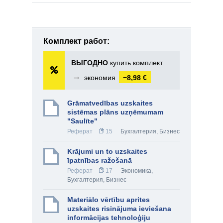
Комплект работ:
ВЫГОДНО
купить комплект
➞
экономия
−8,98 €
Grāmatvedības uzskaites
sistēmas plāns uzņēmumam
"Saulīte"
Реферат
15
Бухгалтерия
,
Бизнес
Krājumi un to uzskaites
īpatnības ražošanā
Реферат
17
Экономика
,
Бухгалтерия
,
Бизнес
Materiālo vērtību aprites
uzskaites risinājuma ieviešana
informācijas tehnoloģiju