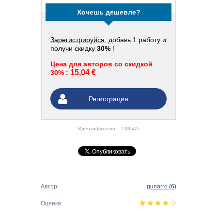
Хочешь дешевле?
Зарегистрируйся
, добавь 1 работу и
получи скидку
30%
!
Цена для авторов со скидкой
15,04 €
30% :
Регистрация
Идентификатор:
138545
Автор:
gunarro
(6)
Оценка: