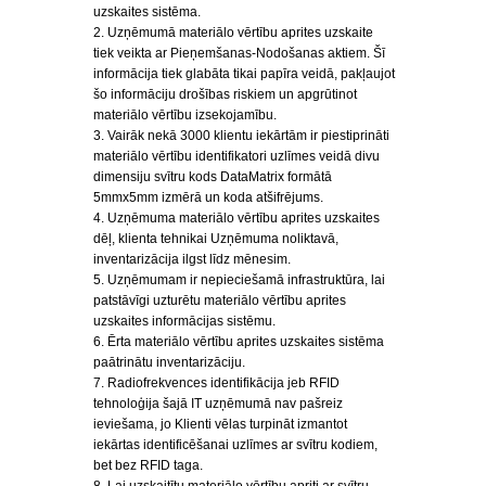
uzskaites sistēma.
2. Uzņēmumā materiālo vērtību aprites uzskaite
tiek veikta ar Pieņemšanas-Nodošanas aktiem. Šī
informācija tiek glabāta tikai papīra veidā, pakļaujot
šo informāciju drošības riskiem un apgrūtinot
materiālo vērtību izsekojamību.
3. Vairāk nekā 3000 klientu iekārtām ir piestiprināti
materiālo vērtību identifikatori uzlīmes veidā divu
dimensiju svītru kods DataMatrix formātā
5mmx5mm izmērā un koda atšifrējums.
4. Uzņēmuma materiālo vērtību aprites uzskaites
dēļ, klienta tehnikai Uzņēmuma noliktavā,
inventarizācija ilgst līdz mēnesim.
5. Uzņēmumam ir nepieciešamā infrastruktūra, lai
patstāvīgi uzturētu materiālo vērtību aprites
uzskaites informācijas sistēmu.
6. Ērta materiālo vērtību aprites uzskaites sistēma
paātrinātu inventarizāciju.
7. Radiofrekvences identifikācija jeb RFID
tehnoloģija šajā IT uzņēmumā nav pašreiz
ieviešama, jo Klienti vēlas turpināt izmantot
iekārtas identificēšanai uzlīmes ar svītru kodiem,
bet bez RFID taga.