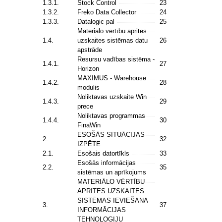
1.3.1.
Stock Control
23
1.3.2.
Freko Data Collector
24
1.3.3.
Datalogic pal
25
Materiālo vērtību aprites
1.4.
uzskaites sistēmas datu
26
apstrāde
Resursu vadības sistēma -
1.4.1.
27
Horizon
MAXIMUS - Warehouse
1.4.2.
28
modulis
Noliktavas uzskaite Win
1.4.3.
29
prece
Noliktavas programmas
1.4.4.
30
FinaWin
ESOŠĀS SITUĀCIJAS
2.
32
IZPĒTE
2.1.
Esošais datortīkls
33
Esošās informācijas
2.2.
35
sistēmas un aprīkojums
MATERIĀLO VĒRTĪBU
APRITES UZSKAITES
SISTĒMAS IEVIEŠANA
3.
37
INFORMĀCIJAS
TEHNOLOĢIJU