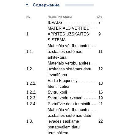
Содержание
Nr.
Название главы
Стр.
IEVADS
7
MATERIĀLO VĒRTĪBU
1.
APRITES UZSKAITES
9
SISTĒMA
Materiālo vērtību aprites
1.1.
uzskaites sistēmas
11
arhitektūra
Materiālo vērtību aprites
1.2.
uzskaites sistēmas datu
12
ievadīšana
Radio Frequency
1.2.1.
13
Identification
1.2.2.
Svītru kodi
16
1.2.3.
Svītru kodu skeneri
19
1.2.4.
Portatīvie datu termināli
21
Materiālo vērtību aprites
uzskaites sistēmas datu
1.3.
ievades saskarne
22
portatīvajiem datu
termināliem