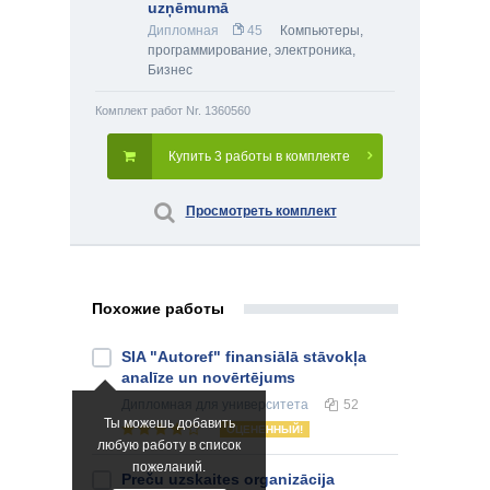
uzņēmumā
Дипломная
45
Компьютеры,
программирование, электроника
,
Бизнес
Комплект работ Nr. 1360560
Купить 3 работы в комплекте
Просмотреть комплект
Похожие работы
SIA "Autoref" finansiālā stāvokļa
analīze un novērtējums
Дипломная
для университета
52
Ты можешь добавить
ОЦЕНЕННЫЙ!
любую работу в список
пожеланий.
Preču uzskaites organizācija