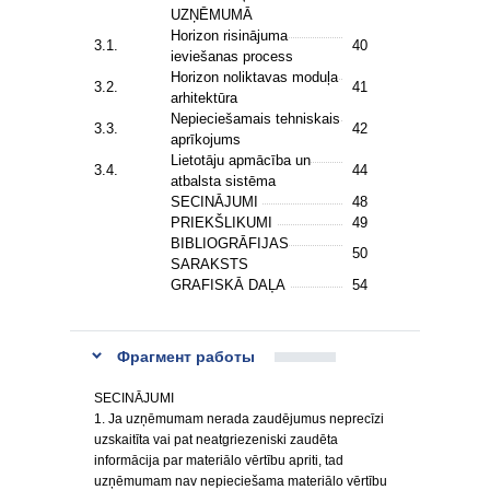
UZŅĒMUMĀ
Horizon risinājuma
3.1.
40
ieviešanas process
Horizon noliktavas moduļa
3.2.
41
arhitektūra
Nepieciešamais tehniskais
3.3.
42
aprīkojums
Lietotāju apmācība un
3.4.
44
atbalsta sistēma
SECINĀJUMI
48
PRIEKŠLIKUMI
49
BIBLIOGRĀFIJAS
50
SARAKSTS
GRAFISKĀ DAĻA
54
Фрагмент работы
SECINĀJUMI
1. Ja uzņēmumam nerada zaudējumus neprecīzi
uzskaitīta vai pat neatgriezeniski zaudēta
informācija par materiālo vērtību apriti, tad
uzņēmumam nav nepieciešama materiālo vērtību