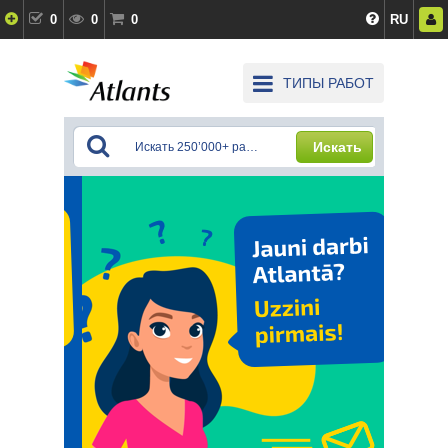
0
0
0
RU
ТИПЫ РАБОТ
Искать