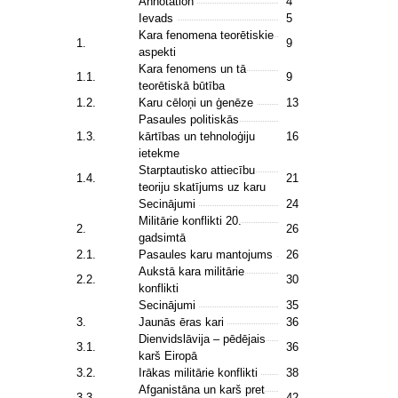
Annotation
4
Ievads
5
Kara fenomena teorētiskie
1.
9
aspekti
Kara fenomens un tā
1.1.
9
teorētiskā būtība
1.2.
Karu cēloņi un ģenēze
13
Pasaules politiskās
1.3.
kārtības un tehnoloģiju
16
ietekme
Starptautisko attiecību
1.4.
21
teoriju skatījums uz karu
Secinājumi
24
Militārie konflikti 20.
2.
26
gadsimtā
2.1.
Pasaules karu mantojums
26
Aukstā kara militārie
2.2.
30
konflikti
Secinājumi
35
3.
Jaunās ēras kari
36
Dienvidslāvija – pēdējais
3.1.
36
karš Eiropā
3.2.
Irākas militārie konflikti
38
Afganistāna un karš pret
3.3.
42