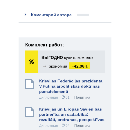
Коментарий автора
Комплект работ:
ВЫГОДНО
купить комплект
➞
экономия
−42,96 €
Krievijas Federācijas prezidenta
V.Putina ārpolitiskās doktrīnas
pamatelementi
Дипломная
61
Политика
Krievijas un Eiropas Savienības
partnerība un sadarbība:
rezultāti, pretrunas, perspektīvas
Дипломная
94
Политика