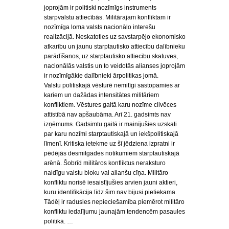
joprojām ir politiski nozīmīgs instruments
starpvalstu attiecībās. Militārajam konfliktam ir
nozīmīga loma valsts nacionālo interešu
realizācijā. Neskatoties uz savstarpējo ekonomisko
atkarību un jaunu starptautisko attiecību dalībnieku
parādīšanos, uz starptautisko attiecību skatuves,
nacionālās valstis un to veidotās alianses joprojām
ir nozīmīgākie dalībnieki ārpolitikas jomā.
Valstu politiskajā vēsturē nemitīgi sastopamies ar
kariem un dažādas intensitātes militāriem
konfliktiem. Vēstures gaitā karu nozīme cilvēces
attīstībā nav apšaubāma. Arī 21. gadsimts nav
izņēmums. Gadsimtu gaitā ir mainījušies uzskati
par karu nozīmi starptautiskajā un iekšpolitiskajā
līmenī. Kritiska ietekme uz šī jēdziena izpratni ir
pēdējās desmitgades notikumiem starptautiskajā
arēnā. Šobrīd militāros konfliktus neraksturo
naidīgu valstu bloku vai alianšu cīņa. Militāro
konfliktu norisē iesaistījušies arvien jauni aktieri,
kuru identifikācija līdz šim nav bijusi pietiekama.
Tādēļ ir radusies nepieciešamība piemērot militāro
konfliktu iedalījumu jaunajām tendencēm pasaules
politikā. …