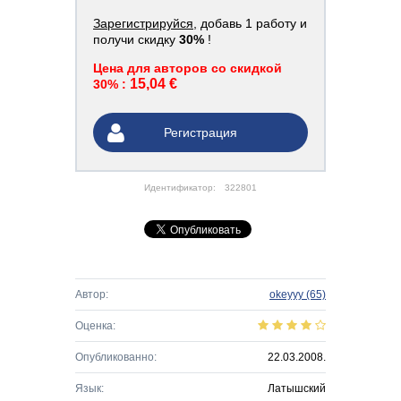
Зарегистрируйся
, добавь 1 работу и
получи скидку
30%
!
Цена для авторов со скидкой
15,04 €
30% :
Регистрация
Идентификатор:
322801
Автор:
okeyyy
(65)
Оценка:
Опубликованно:
22.03.2008.
Язык:
Латышский