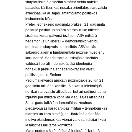
starptautiskajā attiecību sistēmā veido noteiktu
pasaules kārtību, kas nosaka prioritātes starpvalstu
attiecībās, kā arī tajās izmantojamo politiskos
instrumentu klāstu.
Pretēji iepriekšējo gadsimtu praksei, 21. gadsimta
pasaulē pastāv unipolāra starptautisko attiecību
sistēma, kuras galvenā iezīme ir ASV militārā
hegemonija un liberāli – demokrātisko vērtību
dominante starpvalstu attiecībās. ASV un tās
sabiedrotajiem ir fundamentāla nozīme mūsdienu
karu norisē. Šobrīd starptautiskajās attiecībās
valdošā liberāli – demokrātiskā ideoloģija
nonākusi pretrunā ar nedemokrātisko valstu
politiskajiem režīmiem.
Pētījuma ietvaros apskatīti nozīmīgākie 20. un 21.
gadsimta militārie konflikti. Šie kari ir ietekmējuši
ne tikai starpvalstu attiecības, bet arī radījuši jaunu
izpratni par militārā konflikta vietu šajās attiecībās.
Simts gadu laikā fundamentālas izmaiņas
piedzīvojušas karadarbības militāri – tehnoloģiskās
nianses un kara stratēģijas. Jāatzīmē arī dažādu
motīvu eksistence, kas vienai vai otrai nācijai likusi
iesaistīties militāros konfliktos.
Mans nodoms šajā pētījumā ir pierādīt, ka karš