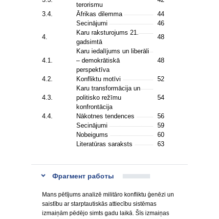
terorismu
3.4.
Āfrikas dilemma
44
Secinājumi
46
Karu raksturojums 21.
4.
48
gadsimtā
Karu iedalījums un liberāli
4.1.
– demokrātiskā
48
perspektīva
4.2.
Konfliktu motīvi
52
Karu transformācija un
4.3.
politisko režīmu
54
konfrontācija
4.4.
Nākotnes tendences
56
Secinājumi
59
Nobeigums
60
Literatūras saraksts
63
Фрагмент работы
Mans pētījums analizē militāro konfliktu ģenēzi un
saistību ar starptautiskās attiecību sistēmas
izmaiņām pēdējo simts gadu laikā. Šīs izmaiņas