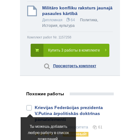
Militāro konfliku raksturs jaunajā
pasaules kārtībā
Дипломная
64
Политика
,
История, культура
Комплект работ Nr. 1157258
Купить 3 работы в комплекте
Просмотреть комплект
Похожие работы
Krievijas Federācijas prezidenta
V.Putina ārpolitiskās doktrīnas
pamatelementi
Ты можешь добавить
Дипломная
для университета
61
любую работу в список
ОЦЕНЕННЫЙ!
пожеланий.