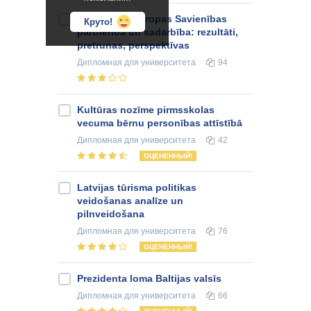
Krievijas un Eiropas Savienības
Круто!
partnerība un sadarbība: rezultāti,
pretrunas, perspektīvas
Дипломная
для университета
94
Kultūras nozīme pirmsskolas
vecuma bērnu personības attīstībā
Дипломная
для университета
42
ОЦЕНЕННЫЙ!
Latvijas tūrisma politikas
veidošanas analīze un
pilnveidošana
Дипломная
для университета
76
ОЦЕНЕННЫЙ!
Prezidenta loma Baltijas valsīs
Дипломная
для университета
66