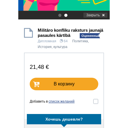
Закрыть
.
.
Militāro konfliku raksturs jaunajā
pasaules kārtībā
Оцененный!
Дипломная
64
Политика
,
История, культура
21,48 €
В корзину
Добавить в
список желаний
Хочешь дешевле?