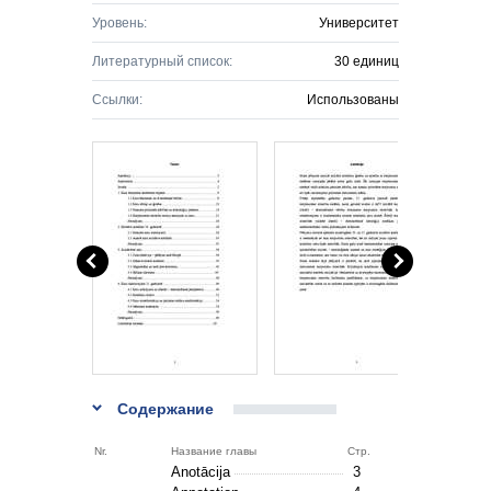
Уровень:
Университет
Литературный список:
30 единиц
Ссылки:
Использованы
Содержание
Nr.
Название главы
Стр.
Anotācija
3