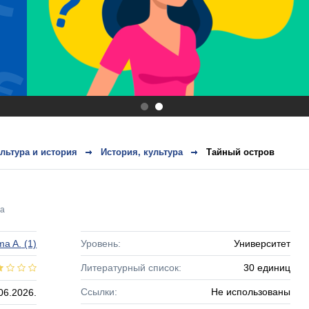
.
.
ультура и история
История, культура
Тайный остров
ра
ma A.
(1)
Уровень:
Университет
Литературный список:
30 единиц
Ссылки:
Не использованы
06.2026.