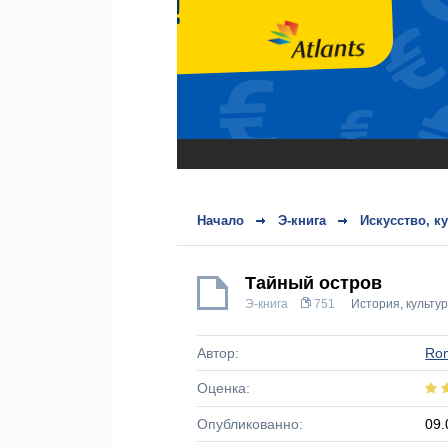
Начало
Э-книга
Искусство, к
Тайный остров
Э-книга
751
История, культу
Автор:
Ro
Оценка:
Опубликованно:
09.