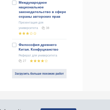
Международное
национальное
законодательство в сфере
охраны авторских прав
Презентация
для
университета
38
Философия древнего
Китая. Конфуцианство
Реферат
для университета
27
Загрузить больше похожих работ
оединяйся к нам в социальных сетях: