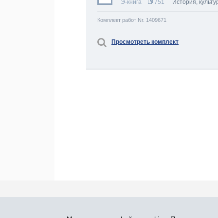
Э-книга
751
История, культу
Комплект работ Nr. 1409671
Просмотреть комплект
Про Atlants.lv
Реклама
Контакты
У