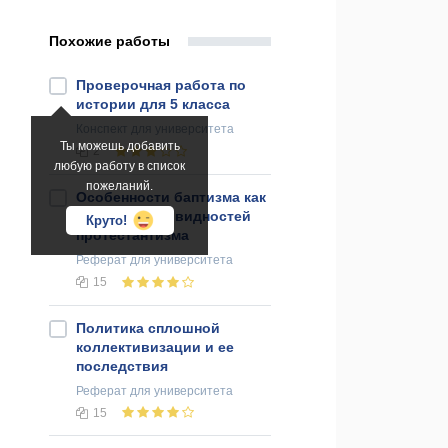
Похожие работы
Проверочная работа по
истории для 5 класса
Конспект
для университета
Ты можешь добавить
2
любую работу в список
пожеланий.
Особенности баптизма как
одна из разновидностей
Круто!
протестантизма
Реферат
для университета
15
Политика сплошной
коллективизации и ее
последствия
Реферат
для университета
15