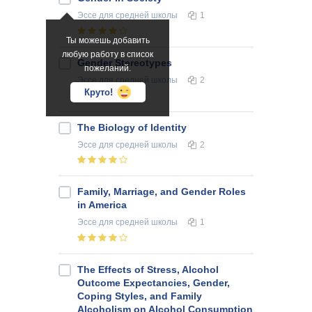
Эссе
для средней школы
1
Ты можешь добавить
любую работу в список
Gender Stereotypes
пожеланий.
Эссе
для средней школы
2
Круто!
The Biology of Identity
Эссе
для средней школы
2
Family, Marriage, and Gender Roles
in America
Эссе
для средней школы
1
The Effects of Stress, Alcohol
Outcome Expectancies, Gender,
Coping Styles, and Family
Alcoholism on Alcohol Consumption