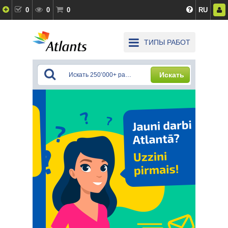
0
0
0
RU
ТИПЫ РАБОТ
Искать