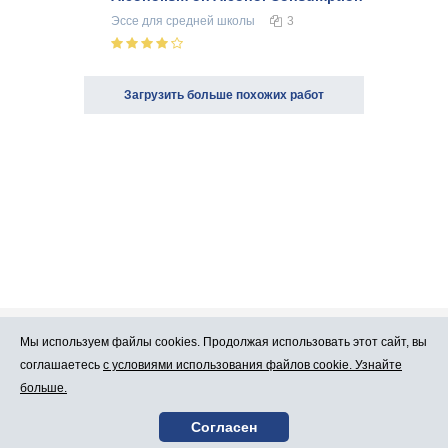
Эссе
для средней школы
3
Загрузить больше похожих работ
Мы используем файлы cookies. Продолжая использовать этот сайт, вы
Про Atlants.lv
Реклама
соглашаетесь
с условиями использования файлов cookie. Узнайте
больше.
Условия
Контакты
Согласен
пользования