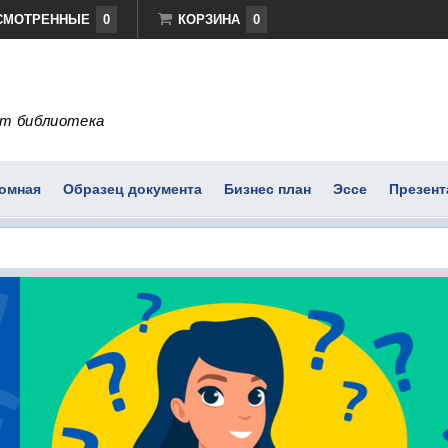
СМОТРЕННЫЕ
0
КОРЗИНА
0
т библиотека
омная
Образец документа
Бизнес план
Эссе
Презент