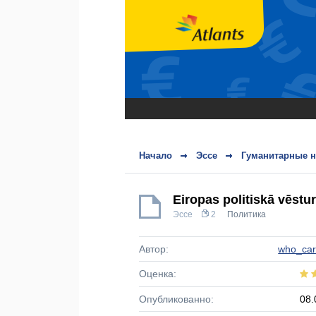
Начало
Эссе
Гуманитарные н
Eiropas politiskā vēstu
Эссе
2
Политика
Автор:
who_car
Оценка:
Опубликованно:
08.