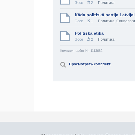
Эссе
2
Политика
Kāda politiskā partija Latvij
Эссе
1
Политика
,
Социолог
Politiskā ētika
Эссе
2
Политика
Комплект работ Nr. 1113662
Просмотреть комплект
Про Atlants.lv
Реклама
Контакты
У