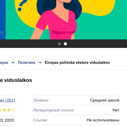
.
.
ауки
Политика
Eiropas politiskā vēsture viduslaikos
re viduslaikos
es
(261)
Уровень:
Средняя школа
Литературный список:
Нет
Ссылки:
Не использованы
01.2003.