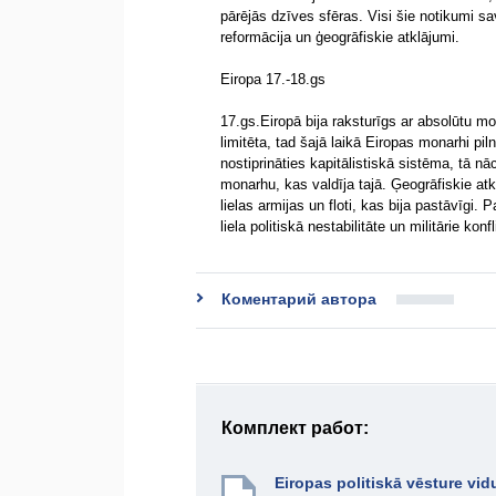
pārējās dzīves sfēras. Visi šie notikumi sav
reformācija un ģeogrāfiskie atklājumi.
Eiropa 17.-18.gs
17.gs.Eiropā bija raksturīgs ar absolūtu mo
limitēta, tad šajā laikā Eiropas monarhi p
nostiprināties kapitālistiskā sistēma, tā nā
monarhu, kas valdīja tajā. Ģeogrāfiskie atkl
lielas armijas un floti, kas bija pastāvīgi. 
liela politiskā nestabilitāte un militārie konf
Коментарий автора
Комплект работ:
Eiropas politiskā vēsture vid