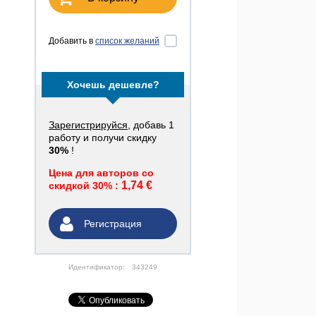
Добавить в
список желаний
Хочешь дешевле?
Зарегистрируйся
, добавь 1
работу и получи скидку
30%
!
Цена для авторов со
1,74 €
скидкой 30% :
Регистрация
Идентификатор:
343249