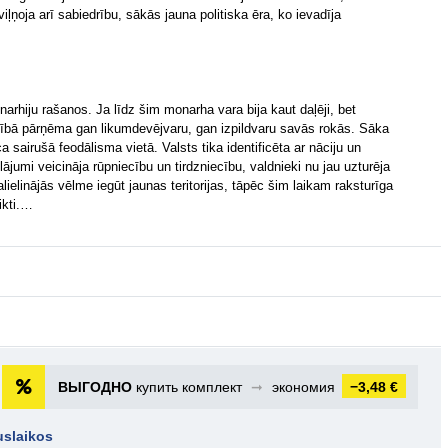
iļņoja arī sabiedrību, sākās jauna politiska ēra, ko ievadīja
narhiju rašanos. Ja līdz šim monarha vara bija kaut daļēji, bet
ilnībā pārņēma gan likumdevējvaru, gan izpildvaru savās rokās. Sāka
ca sairušā feodālisma vietā. Valsts tika identificēta ar nāciju un
ājumi veicināja rūpniecību un tirdzniecību, valdnieki nu jau uzturēja
Palielinājās vēlme iegūt jaunas teritorijas, tāpēc šim laikam raksturīga
likti.…
ВЫГОДНО
купить комплект
➞
экономия
−3,48 €
uslaikos