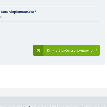
ai būtu vispiemērotākā?
ия
Купить 3 работы в комплекте
словия пользования
Карта сайта
Прис