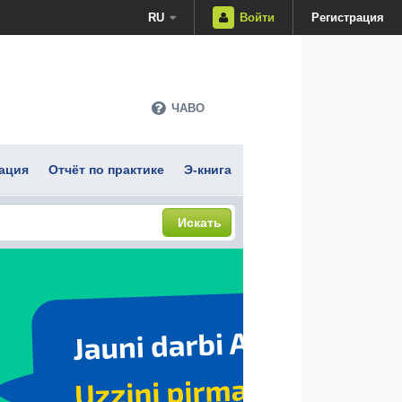
RU
Войти
Регистрация
ЧАВО
ация
Отчёт по практике
Э-книга
Искать