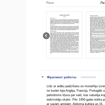
Язык:
Ла
Фрагмент работы
Līdz ar arābu padzīšanu un monarhiju izvei
no kurām bija Anglija, Francija, Portugāle
patriotisms kļuva par saiti, kas saturēja 
iedzīvotāju skaits. Pēc 1450.gada notika 
ar savām armijām. Atdzima kultūra un 15., 1