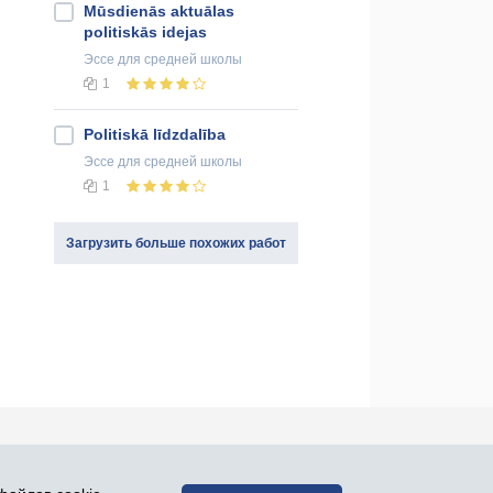
Mūsdienās aktuālas
politiskās idejas
Эссе
для средней школы
1
Politiskā līdzdalība
Эссе
для средней школы
1
Загрузить больше похожих работ
оединяйся к нам в социальных сетях: