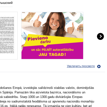
тышский
Увеличить просмотр
došanos Eiropā, izveidojās salīdzinoši stabilas valstis, dominējošās
 un Spānija. Pamazām tika aizvietota baznīca, nacionālisms un
kopā sabiedrību. Starp 1000.un 1300.gadu divkāršojās Eiropas
pāreja no sadrumstalotā feodālisma uz apvienotu nacionālu monarhiju
6.gs. Itālijā radās renesanse. Tā izmainīja ne vien kultūru, bet arī