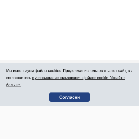
Мы используем файлы cookies. Продолжая использовать этот сайт, вы
Про Atlants.lv
Реклама
соглашаетесь
с условиями использования файлов cookie. Узнайте
больше.
Условия
Контакты
Согласен
пользования
SIA „CDI” © 2002 -
Карта сайта
2026