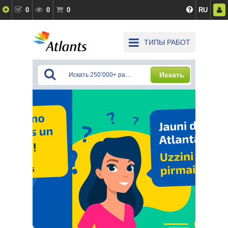
0
0
0
RU
ТИПЫ РАБОТ
Искать