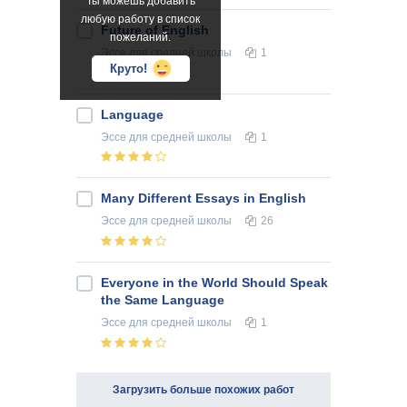
Ты можешь добавить
любую работу в список
Future of English
пожеланий.
Эссе
для средней школы
1
Круто!
Language
Эссе
для средней школы
1
Many Different Essays in English
Эссе
для средней школы
26
Everyone in the World Should Speak
the Same Language
Эссе
для средней школы
1
Загрузить больше похожих работ