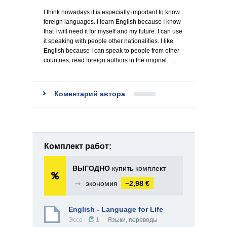
I think nowadays it is especially important to know
foreign languages. I learn English because I know
that I will need it for myself and my future. I can use
it speaking with people other nationalities. I like
English because I can speak to people from other
countries, read foreign authors in the original. …
Коментарий автора
Комплект работ:
ВЫГОДНО
купить комплект
➞
экономия
−2,98 €
English - Language for Life
Эссе
1
Языки, переводы