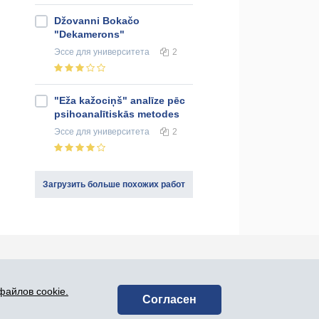
Džovanni Bokačo
"Dekamerons"
Эссе
для университета
2
"Eža kažociņš" analīze pēc
psihoanalītiskās metodes
Эссе
для университета
2
Загрузить больше похожих работ
оединяйся к нам в социальных сетях:
файлов cookie.
Согласен