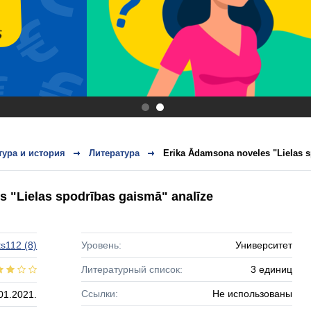
.
.
тура и история
Литература
Erika Ādamsona noveles "Lielas s
 "Lielas spodrības gaismā" analīze
ts112
(8)
Уровень:
Университет
Литературный список:
3 единиц
Ссылки:
Не использованы
01.2021.