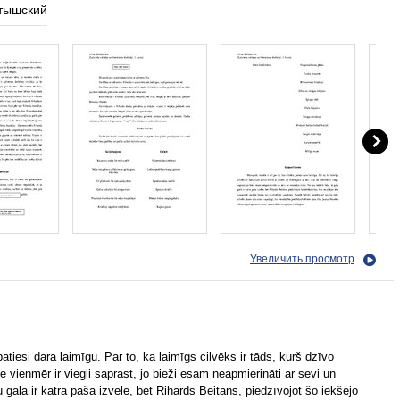
тышский
Увеличить просмотр
patiesi dara laimīgu. Par to, ka laimīgs cilvēks ir tāds, kurš dzīvo
e vienmēr ir viegli saprast, jo bieži esam neapmierināti ar sevi un
 galā ir katra paša izvēle, bet Rihards Beitāns, piedzīvojot šo iekšējo