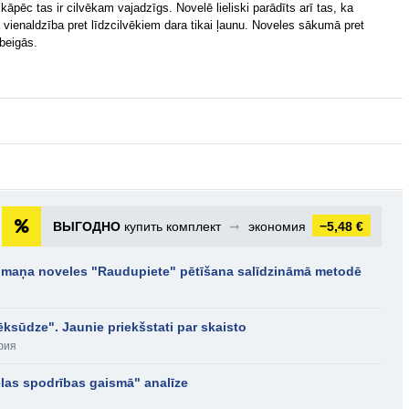
kāpēc tas ir cilvēkam vajadzīgs. Novelē lieliski parādīts arī tas, ka
 vienaldzība pret līdzcilvēkiem dara tikai ļaunu. Noveles sākumā pret
 beigās.
ВЫГОДНО
купить комплект
➞
экономия
−5,48 €
umaņa noveles "Raudupiete" pētīšana salīdzināmā metodē
ēksūdze". Jaunie priekšstati par skaisto
фия
las spodrības gaismā" analīze