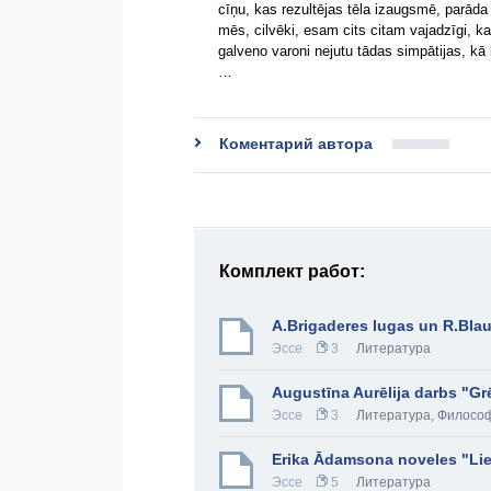
cīņu, kas rezultējas tēla izaugsmē, parāda 
mēs, cilvēki, esam cits citam vajadzīgi, ka
galveno varoni nejutu tādas simpātijas, kā
…
Коментарий автора
Комплект работ:
A.Brigaderes lugas un R.Bla
Эссе
3
Литература
Augustīna Aurēlija darbs "Gr
Эссе
3
Литература
,
Филосо
Erika Ādamsona noveles "Lie
Эссе
5
Литература