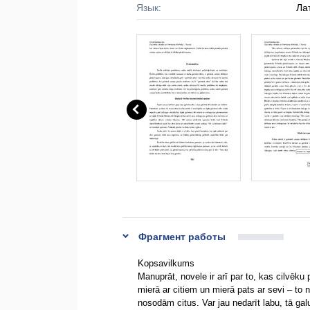
Язык:
Ла
Фрагмент работы
Kopsavilkums
Manuprāt, novele ir arī par to, kas cilvēku 
mierā ar citiem un mierā pats ar sevi – to n
nosodām citus. Var jau nedarīt labu, tā galu