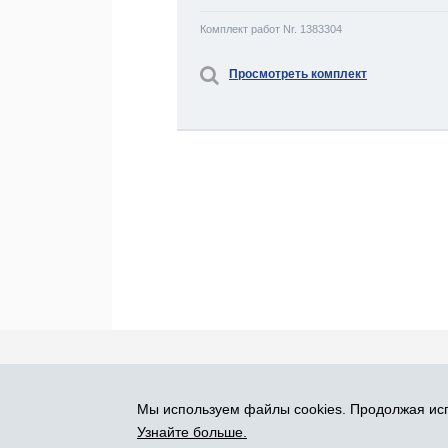
Комплект работ Nr. 1383304
Просмотреть комплект
Про Atlants.lv
Реклама
Контакты
У
Мы используем файлы cookies. Продолжая исп
SIA „CDI” © 2002 - 2026
Узнайте больше.