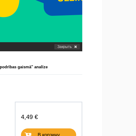
Закрыть
podrības gaismā" analīze
4,49 €
В корзину