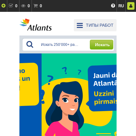
0
0
0
RU
ТИПЫ РАБОТ
Искать