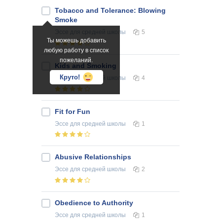
Tobacco and Tolerance: Blowing
Smoke
Эссе
для средней школы
5
Ты можешь добавить
любую работу в список
пожеланий.
Kids and Smoking
Круто!
Эссе
для средней школы
4
Fit for Fun
Эссе
для средней школы
1
Abusive Relationships
Эссе
для средней школы
2
Obedience to Authority
Эссе
для средней школы
1