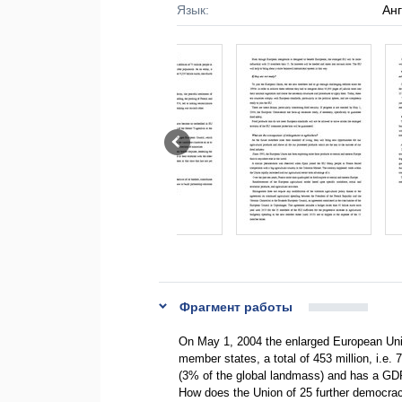
Язык:
Ан
Фрагмент работы
On May 1, 2004 the enlarged European Union 
member states, a total of 453 million, i.e. 
(3% of the global landmass) and has a GDP o
How does the Union of 25 further democra