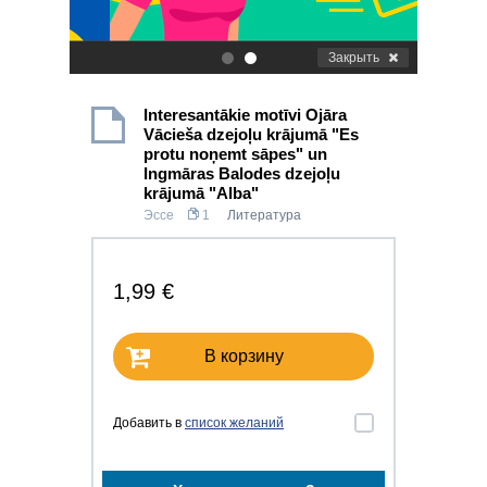
Закрыть
.
.
Interesantākie motīvi Ojāra
Vācieša dzejoļu krājumā "Es
protu noņemt sāpes" un
Ingmāras Balodes dzejoļu
krājumā "Alba"
Эссе
1
Литература
1,99 €
В корзину
Добавить в
список желаний