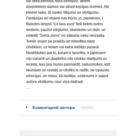
vai laika periodā, kurā dzīvojuši, abiem
dzejniekiem darbos var atrast kopīgas iezīmes. Abi
piemin laiku, tā nasko ritējumu un vērtīgumu.
Fantāzijas arī viņiem nav trūcis, jo, piemēram, I.
Balodes dzejolī “Uz tavu pusi” tiek lietots putna
simbols, paužot vieglumu, skaistumu un daili, un
noteikti “Svina zirnis” no sākuma neko neizsaka.
Tomēr visam pa priekšu iet mīlestība starp
cilvēkiem, uz lietam vai katra iekšējo pasauli.
Nestrīdoties par to, kuram ir taisnība, ir jāpieņem
visi varianti un jāapbrīno citu cilvēku skatījums uz
ierasto, kas ļauj mums pasmaidīt, sadusmoties, kļūt
skumjam un raudāt, jo cilvēks ie radīts, lai izpaustu
emocijas, un mūsu, kā lasītāju, uzdevums ir sajust
autora vēstījumu caur viņa daiļradi.
…
Коментарий автора