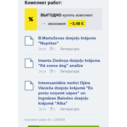
Комплект работ:
ВЫГОДНО
купить комплект
➞
экономия
−3,48 €
B.Martuževas dzejoļu krājums
"Nopūtas"
Эссе
1
Литература
Imanta Ziedoņa dzejoļu krājuma
"Kā svece deg" analīze
Эссе
3
Литература
Interesantākie motīvi Ojāra
Vācieša dzejoļu krājumā "Es
protu noņemt sāpes" un
Ingmāras Balodes dzejoļu
krājumā "Alba"
Эссе
1
Литература
Комплект работ Nr. 1356884