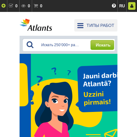
0
0
0
RU
ТИПЫ РАБОТ
Искать