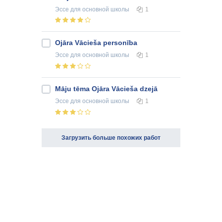
Эссе
для основной школы
1
Ojāra Vācieša personība
Эссе
для основной школы
1
Māju tēma Ojāra Vācieša dzejā
Эссе
для основной школы
1
Загрузить больше похожих работ