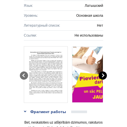
Язык:
Латышский
Уровень:
Основная школа
Литературный список:
Нет
Ссылки:
Не использованы
Фрагмент работы
Bet, neskatoties uz atšķirībām dzimumos, raksturos