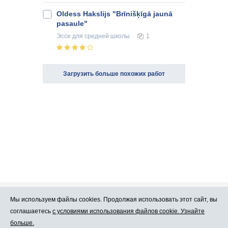
Oldess Hakslijs "Brīnišķīgā jaunā
pasaule"
Эссе
для средней школы
1
Загрузить больше похожих работ
Мы используем файлы cookies. Продолжая использовать этот сайт, вы
Про Atlants.lv
Реклама
соглашаетесь
с условиями использования файлов cookie. Узнайте
больше.