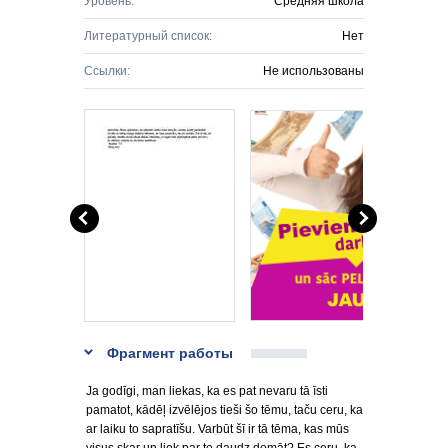
Уровень:
Средняя школа
Литературный список:
Нет
Ссылки:
Не использованы
Фрагмент работы
Ja godīgi, man liekas, ka es pat nevaru tā īsti
pamatot, kādēļ izvēlējos tieši šo tēmu, taču ceru, ka
ar laiku to sapratīšu. Varbūt šī ir tā tēma, kas mūs