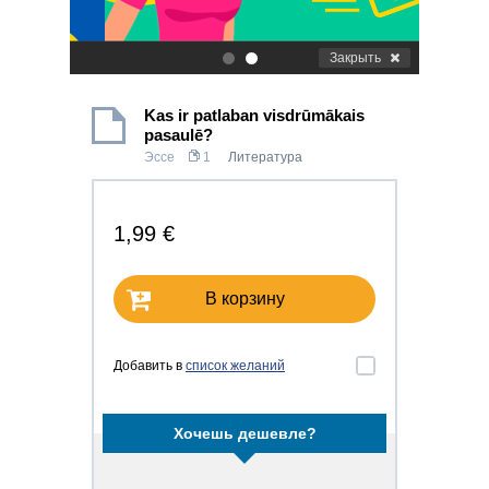
Закрыть
.
.
Kas ir patlaban visdrūmākais
pasaulē?
Эссе
1
Литература
1,99 €
В корзину
Добавить в
список желаний
Хочешь дешевле?