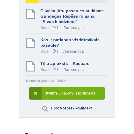
Cilvēka jūtu pasaules atklāsme
Gundegas Repšes romānā
"Alvas kliedziens"
Эссе
1
Литература
Kas ir patlaban visdrūmākais
pasaulē?
Эссе
1
Литература
Tēla apraksts – Kaspars
Эссе
1
Литература
Комплект работ Nr. 1168042
Купить 3 работы в комплекте
Просмотреть комплект