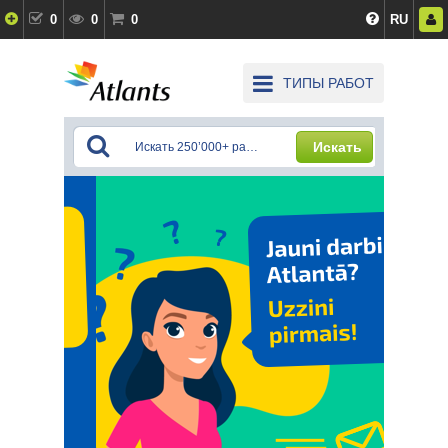
0
0
0
RU
ТИПЫ РАБОТ
Искать