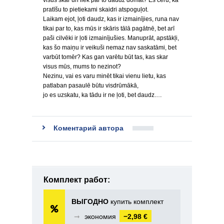
visus skar un liek par to daudz domāt? Es ceru, ka
pratīšu to pietiekami skaidri atspoguļot.
Laikam ejot, ļoti daudz, kas ir izmainījies, runa nav
tikai par to, kas mūs ir skāris tālā pagātnē, bet arī
paši cilvēki ir ļoti izmainījušies. Manuprāt, apstākļi,
kas šo maiņu ir veikuši nemaz nav saskatāmi, bet
varbūt tomēr? Kas gan varētu būt tas, kas skar
visus mūs, mums to nezinot?
Nezinu, vai es varu minēt tikai vienu lietu, kas
patlaban pasaulē būtu visdrūmākā,
jo es uzskatu, ka tādu ir ne ļoti, bet daudz.…
Коментарий автора
Комплект работ:
ВЫГОДНО
купить комплект
➞
экономия
−2,98 €