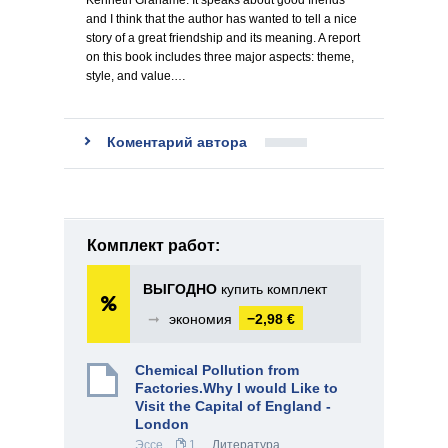
Kenneth Grahame. It speaks about good friends
and I think that the author has wanted to tell a nice
story of a great friendship and its meaning. A report
on this book includes three major aspects: theme,
style, and value.…
Коментарий автора
Комплект работ:
ВЫГОДНО
купить комплект
➞
экономия
−2,98 €
Chemical Pollution from
Factories.Why I would Like to
Visit the Capital of England -
London
Эссе
1
Литература