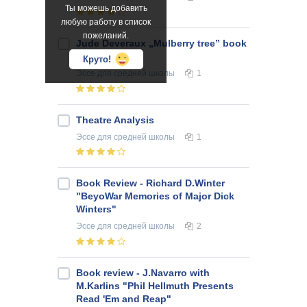
Ты можешь добавить
любую работу в список
пожеланий.
Jude Deveraux „Mulberry tree” book
report
Круто!
Эссе
для средней школы
1
Theatre Analysis
Эссе
для средней школы
1
Book Review - Richard D.Winter
"BeyoWar Memories of Major Dick
Winters"
Эссе
для средней школы
2
Book review - J.Navarro with
M.Karlins "Phil Hellmuth Presents
Read 'Em and Reap"