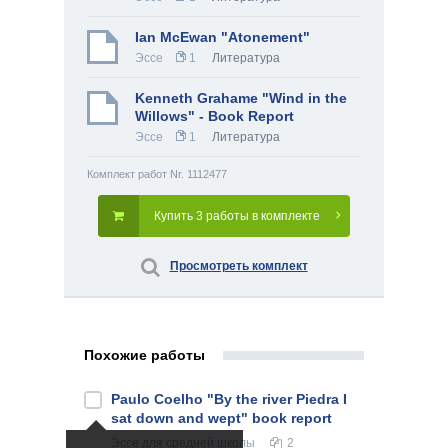
Ian McEwan "Atonement"
Эссе
1
Литература
Kenneth Grahame "Wind in the
Willows" - Book Report
Эссе
1
Литература
Комплект работ Nr. 1112477
Купить 3 работы в комплекте
Просмотреть комплект
Похожие работы
Paulo Coelho "By the river Piedra I
sat down and wept" book report
Эссе
для средней школы
2