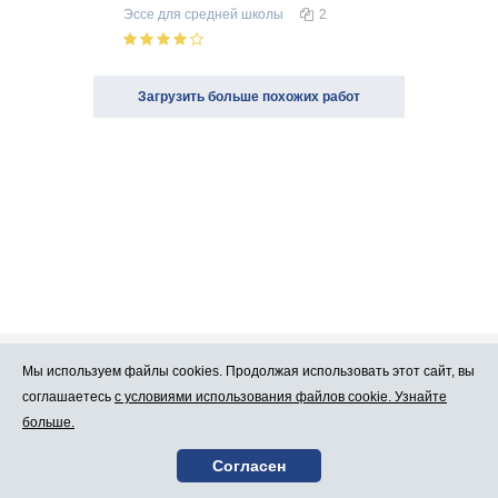
Эссе
для средней школы
2
Загрузить больше похожих работ
Мы используем файлы cookies. Продолжая использовать этот сайт, вы
Про Atlants.lv
Реклама
соглашаетесь
с условиями использования файлов cookie. Узнайте
больше.
Условия
Контакты
Согласен
пользования