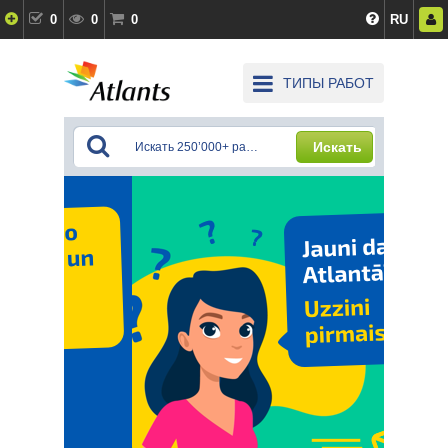
0
0
0
RU
ТИПЫ РАБОТ
Искать