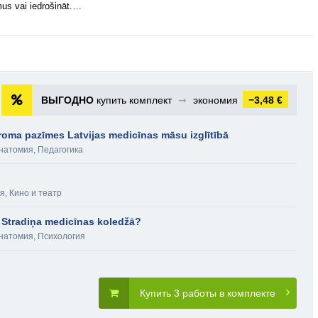
umus vai iedrošināt.…
ВЫГОДНО
купить комплект
➞
экономия
−3,48 €
roma pazīmes Latvijas medicīnas māsu izglītībā
анатомия
,
Педагогика
ия
,
Кино и театр
 Stradiņa medicīnas koledžā?
анатомия
,
Психология
Купить 3 работы в комплекте