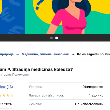
.
.
 природа
Медицина, гигиена, анатомия
Ko es sagaidu no stu
jām P. Stradiņa medicīnas koledžā?
натомия
,
Психология
itax
(13)
Уровень:
Университет
Литературный список:
4 единиц
Ссылки:
Не использованы
07.2026.