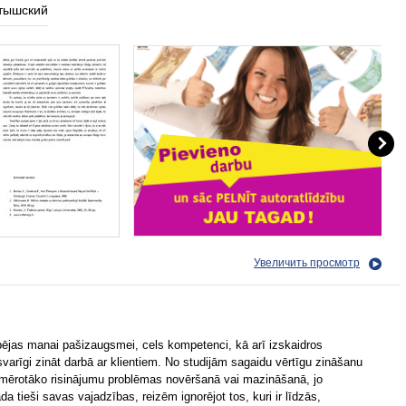
тышский
Увеличить просмотр
pējas manai pašizaugsmei, cels kompetenci, kā arī izskaidros
varīgi zināt darbā ar klientiem. No studijām sagaidu vērtīgu zināšanu
piemērotāko risinājumu problēmas novēršanā vai mazināšanā, jo
a tieši savas vajadzības, reizēm ignorējot tos, kuri ir līdzās,