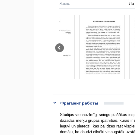
Язык:
Ла
Фрагмент работы
Studijas viennozīmīgi sniegs plašākas ies
dažādas mērķu grupas īpatnības, kuras ir s
ieguvi un pieredzi, kas palīdzēs rast vis
domāju, ka daudzi cilvēki visaugstāk uzstād