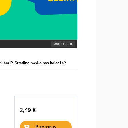
Закрыть
dijām P. Stradiņa medicīnas koledžā?
2,49 €
В корзину