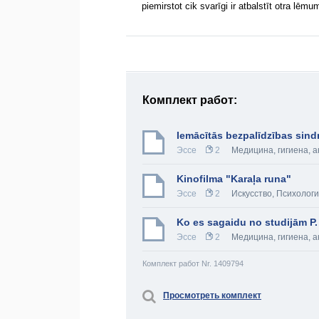
piemirstot cik svarīgi ir atbalstīt otra lēm
Комплект работ:
Iemācītās bezpalīdzības sind
Эссе
2
Медицина, гигиена, 
Kinofilma "Karaļa runa"
Эссе
2
Искусство
,
Психолог
Ko es sagaidu no studijām P.
Эссе
2
Медицина, гигиена, 
Комплект работ Nr. 1409794
Просмотреть комплект