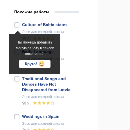
Похожие работы
Culture of Baltic states
Эссе
для средней школы
3
Ты можешь добавить
любую работу в список
Body Language
пожеланий.
Эссе
для средней школы
Круто!
1
Traditional Songs and
Dances Have Not
Disappeared from Latvia
Эссе
для средней школы
5
Weddings in Spain
Эссе
для средней школы