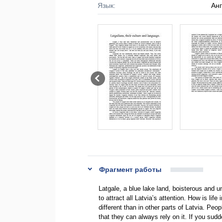
Язык:
Ан
Фрагмент работы
Latgale, a blue lake land, boisterous and u
to attract all Latvia’s attention. How is lif
different than in other parts of Latvia. Peo
that they can always rely on it. If you sud