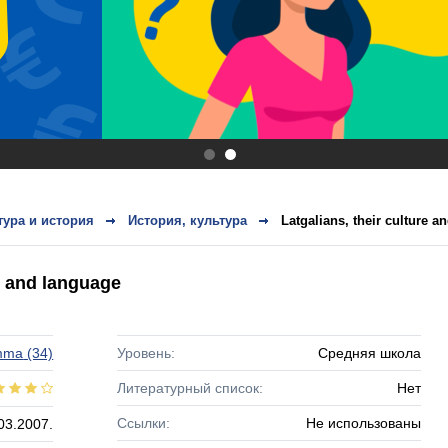
.
.
тура и история
История, культура
Latgalians, their culture a
re and language
mma
(34)
Уровень:
Средняя школа
Литературный список:
Нет
Ссылки:
Не использованы
03.2007.