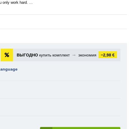
you only work hard. …
ВЫГОДНО
купить комплект
➞
экономия
−2,98 €
 language