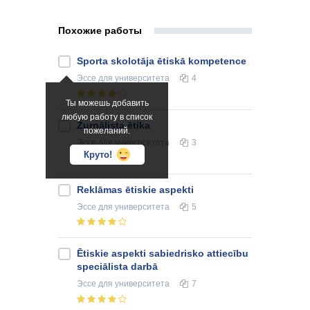
Похожие работы
Sporta skolotāja ētiskā kompetence
Эссе
для университета
4
Ты можешь добавить
любую работу в список
Žurnālista ētika
пожеланий.
Эссе
для университета
3
Круто!
Reklāmas ētiskie aspekti
Эссе
для университета
5
Ētiskie aspekti sabiedrisko attiecību
speciālista darbā
Эссе
для университета
7