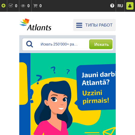
0
0
0
RU
ТИПЫ РАБОТ
Искать