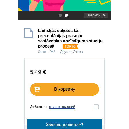
Закрыть
.
.
Lietišķās etiķetes kā
prezentācijas prasmju
sastāvdaļas nozīmīgums studiju
procesā
TOP 50
Эссе
5
Другое
,
Этика
5,49 €
В корзину
Добавить в
список желаний
Хочешь дешевле?