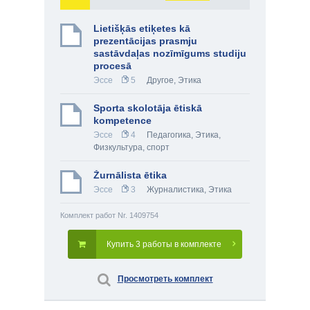
Lietišķās etiķetes kā
prezentācijas prasmju
sastāvdaļas nozīmīgums studiju
procesā
Эссе
5
Другое
,
Этика
Sporta skolotāja ētiskā
kompetence
Эссе
4
Педагогика
,
Этика
,
Физкультура, спорт
Žurnālista ētika
Эссе
3
Журналистика
,
Этика
Комплект работ Nr. 1409754
Купить 3 работы в комплекте
Просмотреть комплект