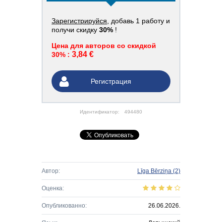
Зарегистрируйся
, добавь 1 работу и
получи скидку
30%
!
Цена для авторов со скидкой
3,84 €
30% :
Регистрация
Идентификатор:
494480
Автор:
Līga Bērziņa
(2)
Оценка:
Опубликованно:
26.06.2026.