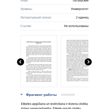
Язык:
Латышский
Уровень:
Университет
Литературный список:
2 единиц
Ссылки:
Не использованы
Фрагмент работы
Etiķetes apgūšana un ievērošana ir ikviena cilvēka
dzīves nepieciešamība. Etiķete regulē cilvēku