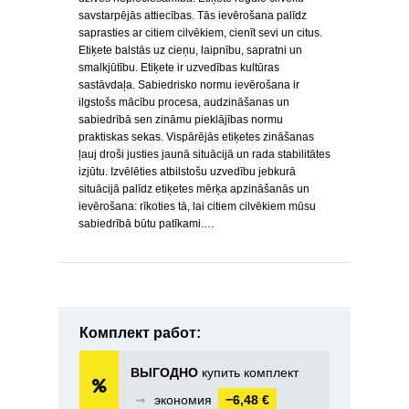
savstarpējās attiecības. Tās ievērošana palīdz
saprasties ar citiem cilvēkiem, cienīt sevi un citus.
Etiķete balstās uz cieņu, laipnību, sapratni un
smalkjūtību. Etiķete ir uzvedības kultūras
sastāvdaļa. Sabiedrisko normu ievērošana ir
ilgstošs mācību procesa, audzināšanas un
sabiedrībā sen zināmu pieklājības normu
praktiskas sekas. Vispārējās etiķetes zināšanas
ļauj droši justies jaunā situācijā un rada stabilitātes
izjūtu. Izvēlēties atbilstošu uzvedību jebkurā
situācijā palīdz etiķetes mērķa apzināšanās un
ievērošana: rīkoties tā, lai citiem cilvēkiem mūsu
sabiedrībā būtu patīkami.…
Комплект работ:
ВЫГОДНО
купить комплект
➞
экономия
−6,48 €