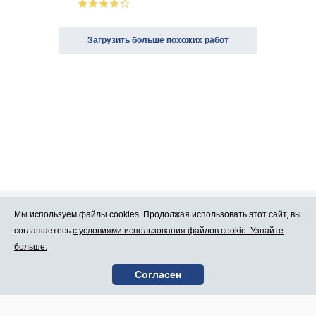
Загрузить больше похожих работ
Мы используем файлы cookies. Продолжая использовать этот сайт, вы
Про Atlants.lv
Реклама
соглашаетесь
с условиями использования файлов cookie. Узнайте
больше.
Условия
Контакты
Согласен
пользования
SIA „CDI” © 2002 -