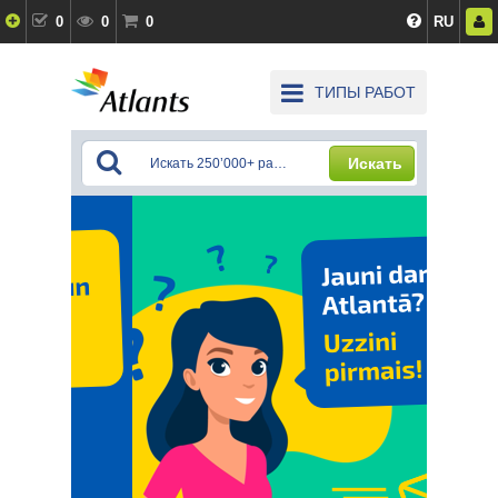
0
0
0
RU
ТИПЫ РАБОТ
Искать