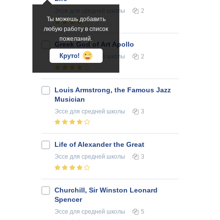
Эссе
для средней школы
2
Ты можешь добавить
любую работу в список
пожеланий.
Greek God of Art Apollo
Круто!
Эссе
для средней школы
2
Louis Armstrong, the Famous Jazz
Musician
Эссе
для средней школы
3
Life of Alexander the Great
Эссе
для средней школы
3
Churchill, Sir Winston Leonard
Spencer
Эссе
для средней школы
5