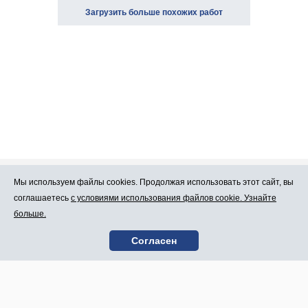
Загрузить больше похожих работ
Мы используем файлы cookies. Продолжая использовать этот сайт, вы
Про Atlants.lv
Реклама
соглашаетесь
с условиями использования файлов cookie. Узнайте
больше.
Условия
Контакты
Согласен
пользования
SIA „CDI” © 2002 -
Карта сайта
2026