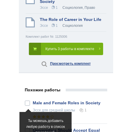
Society
Эссе
1
Социология
,
Право
The Role of Career in Your Life
Эссе
1
Социология
Комплект работ Nr. 1125006
Купить 3 работы в комплекте
Просмотреть комплект
Похожие работы
Male and Female Roles in Society
Эссе
для средней школы
1
Ты можешь добавить
любую работу в список
Universities Should Accept Equal