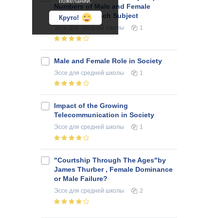
пожеланий.
Numbers of Male and Female
Students in Each Subject
Круто!
Эссе
для средней школы
1
Male and Female Role in Society
Эссе
для средней школы
1
Impact of the Growing
Telecommunication in Society
Эссе
для средней школы
1
"Courtship Through The Ages"by
James Thurber , Female Dominance
or Male Failure?
Эссе
для средней школы
2