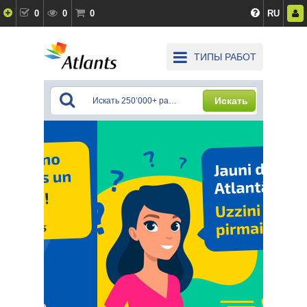
0
0
0
RU
ТИПЫ РАБОТ
Искать