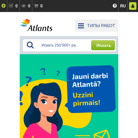
0
0
0
RU
ТИПЫ РАБОТ
Искать