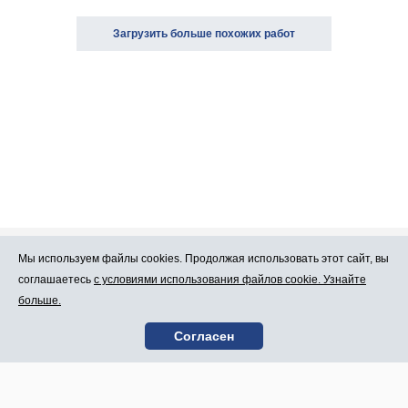
Загрузить больше похожих работ
Мы используем файлы cookies. Продолжая использовать этот сайт, вы
Про Atlants.lv
Реклама
соглашаетесь
с условиями использования файлов cookie. Узнайте
больше.
Условия
Контакты
Согласен
пользования
SIA „CDI” © 2002 -
Карта сайта
2026