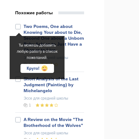
Похожие работы
Two Poems, One about
Knowing Your about to Die,
Second One about a Unborn
Baby Asking to Just Have a
Ты можешь добавить
Chance to Live
любую работу в список
Эссе
пожеланий.
для средней школы
1
Круто!
Short Analysis of the Last
Judgment (Painting) by
Michelangelo
Эссе
для средней школы
1
A Review on the Movie "The
Brotherhood of the Wolves"
Эссе
для средней школы