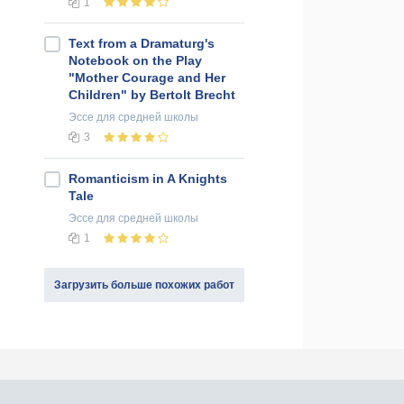
1
Text from a Dramaturg's
Notebook on the Play
"Mother Courage and Her
Children" by Bertolt Brecht
Эссе
для средней школы
3
Romanticism in A Knights
Tale
Эссе
для средней школы
1
Загрузить больше похожих работ
оединяйся к нам в социальных сетях: