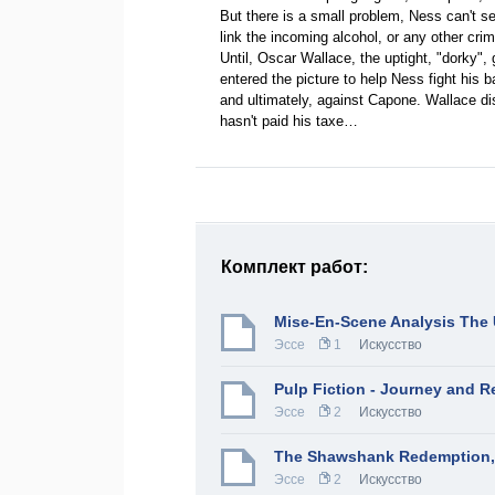
But there is a small problem, Ness can't s
link the incoming alcohol, or any other cri
Until, Oscar Wallace, the uptight, "dorky", 
entered the picture to help Ness fight his bat
and ultimately, against Capone. Wallace d
hasn't paid his taxe…
Комплект работ:
Mise-En-Scene Analysis The
Эссе
1
Искусство
Pulp Fiction - Journey and 
Эссе
2
Искусство
The Shawshank Redemption,
Эссе
2
Искусство