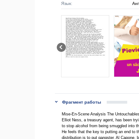
Язык:
Ан
Фрагмент работы
Mise-En-Scene Analysis The Untouchable
Elliot Ness, a treasury agent, has been try
to stop alcohol from being smuggled into t
He feels that the key to putting an end to t
distribution is to put gangster, Al Capone, 