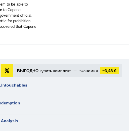
eem to be able to
me to Capone.
government official,
tle for prohibition,
iscovered that Capone
ВЫГОДНО
купить комплект
➞
экономия
−3,48 €
 Untouchables
Redemption
 Analysis