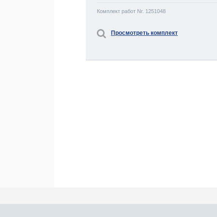
Комплект работ Nr. 1251048
Просмотреть комплект
Про Atlants.lv
Реклама
Контакты
У