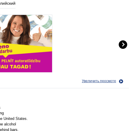
глийский
Увеличить просмотр
s
ing
he United States.
he alcohol
behind bars.