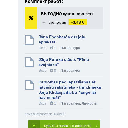
Комплект работ:
ВЫГОДНО
купить комплект
➞
экономия
−3,48 €
Jāņa Esenberģa dzejoļu
apraksts
Эссе
1
Литература
Jāņa Poruka stāsts "Pērļu
zvejnieks"
Эссе
8
Литература
Pārdomas pēc iepazīšanās ar
latviešu rakstnieka - trimdinieka
Jāņa Klīdzēja darbu "Enģelīši
nav miruši"
Эссе
1
Литература
,
Личности
Комплект работ Nr. 1140996
Купить 3 работы в комплекте