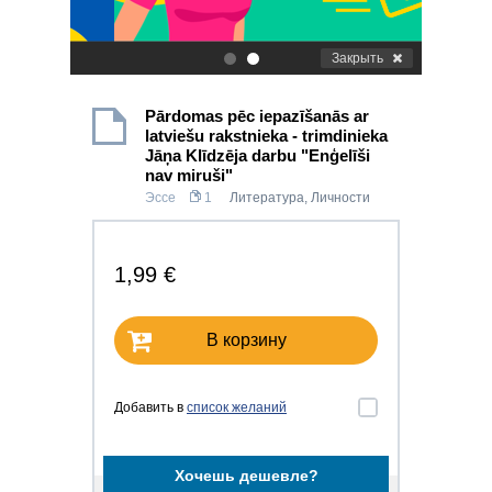
Закрыть
.
.
Pārdomas pēc iepazīšanās ar
latviešu rakstnieka - trimdinieka
Jāņa Klīdzēja darbu "Enģelīši
nav miruši"
Эссе
1
Литература
,
Личности
1,99 €
В корзину
Добавить в
список желаний
Хочешь дешевле?