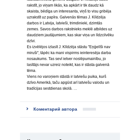
rakstīt, jo viņam likās, ka apkārt ir tik daudz kā
skaista, bēdīga un interesanta, viņš to visu gribēja
uzrakstīt uz papīra. Galvenās tēmas J. Klīdzēja
darbos ir Latvija, latvieši, trimdinieki, dzimtās
zemes. Savos darbos rakstnieks meklē atbildes uz
daudziem jautājumiem, kas skar viņa un līdzcilvēku
dzīvi.
Es izvēlējos izlasīt J. Klīdzēja stāstu ''Eņģelīši nav
miruši'', tāpēc ka mani vispirms ieinteresēja darba
nosaukums. Tas sevī ietver noslēpumainību, jo
lasītājs nevar uzreiz noteikt, kas ir stāsta galvenā
tēma.
Viens no varoņiem stāstā ir latviešu puika, kurš
dzīvo Amerikā, taču apgūst arī latviešu valodu un
tradīcijas sestdienas skolā. …
Коментарий автора