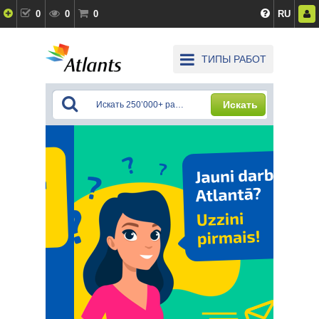
0
0
0
RU
ТИПЫ РАБОТ
Искать