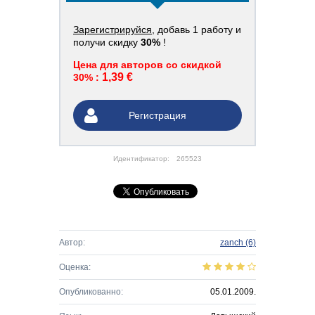
Зарегистрируйся
, добавь 1 работу и
получи скидку
30%
!
Цена для авторов со скидкой
1,39 €
30% :
Регистрация
Идентификатор:
265523
Автор:
zanch
(6)
Оценка:
Опубликованно:
05.01.2009.