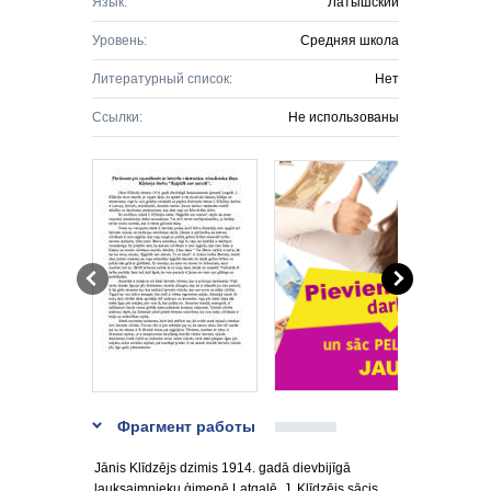
Язык:
Латышский
Уровень:
Средняя школа
Литературный список:
Нет
Ссылки:
Не использованы
Фрагмент работы
Jānis Klīdzējs dzimis 1914. gadā dievbijīgā
lauksaimnieku ģimenē Latgalē. J. Klīdzējs sācis