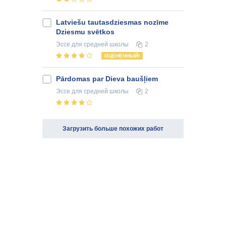
Latviešu tautasdziesmas nozīme
Dziesmu svētkos
Эссе
для средней школы
2
ОЦЕНЕННЫЙ!
Pārdomas par Dieva baušļiem
Эссе
для средней школы
2
Загрузить больше похожих работ