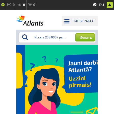
0
0
0
RU
ТИПЫ РАБОТ
Искать