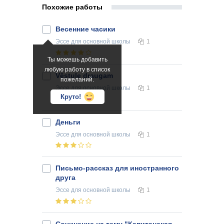
Похожие работы
Весенние часики
Эссе
для основной школы
1
Ты можешь добавить
любую работу в список
Vēstule draugam
пожеланий.
Эссе
для основной школы
1
Круто!
Деньги
Эссе
для основной школы
1
Письмо-рассказ для иностранного
друга
Эссе
для основной школы
1