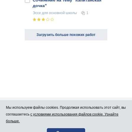
Сочинение на тему "Капитанская
дочка"
Эссе
для основной школы
1
Загрузить больше похожих работ
Мы используем файлы cookies. Продолжая использовать этот сайт, вы
Про Atlants.lv
Реклама
соглашаетесь
с условиями использования файлов cookie. Узнайте
больше.
Условия
Контакты