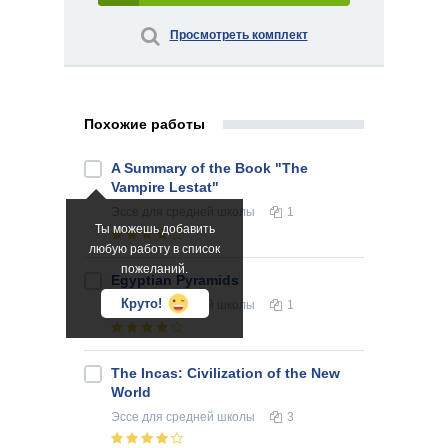
Просмотреть комплект
Похожие работы
A Summary of the Book "The
Vampire Lestat"
Эссе
для средней школы
1
Ты можешь добавить
любую работу в список
пожеланий.
Egyptian Pyramids
Круто!
Эссе
для средней школы
1
The Incas: Civilization of the New
World
Эссе
для средней школы
3