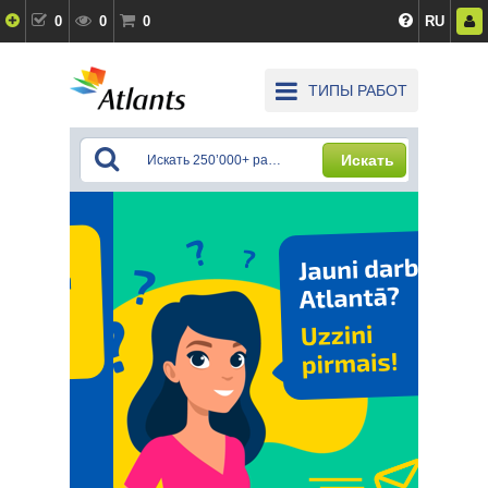
0
0
0
RU
ТИПЫ РАБОТ
Искать