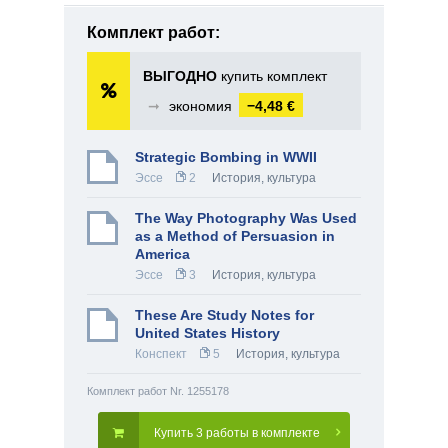
Комплект работ:
ВЫГОДНО
купить комплект
➞
экономия
−4,48 €
Strategic Bombing in WWII
Эссе
2
История, культура
The Way Photography Was Used
as a Method of Persuasion in
America
Эссе
3
История, культура
These Are Study Notes for
United States History
Конспект
5
История, культура
Комплект работ Nr. 1255178
Купить 3 работы в комплекте