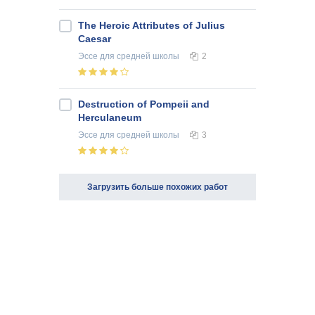
The Heroic Attributes of Julius
Caesar
Эссе
для средней школы
2
Destruction of Pompeii and
Herculaneum
Эссе
для средней школы
3
Загрузить больше похожих работ