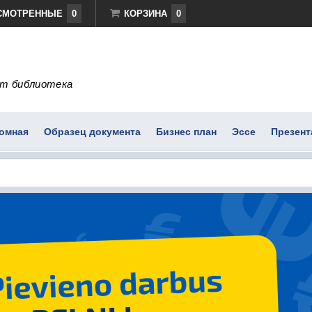
СМОТРЕННЫЕ
0
КОРЗИНА
0
т библиотека
омная
Образец документа
Бизнес план
Эссе
Презент