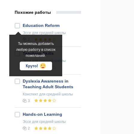
Похожие работы
Education Reform
Эссе
для средней школы
2
Ты можешь добавить
любую работу в список
Teaching Skills
пожеланий.
Эссе
для средней школы
Круто!
2
Dyslexia Awareness in
Teaching Adult Students
Конспект
для средней школы
3
Hands-on Learning
Эссе
для средней школы
2