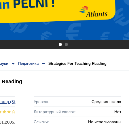
.
.
ауки
Педагогика
Strategies For Teaching Reading
g Reading
втор
(3)
Уровень:
Средняя школа
Литературный список:
Нет
Ссылки:
Не использованы
01.2005.