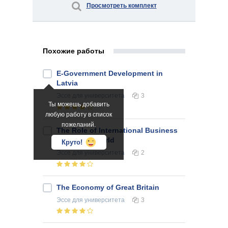
Просмотреть комплект
Похожие работы
E-Government Development in
Latvia
Эссе
для университета
3
Ты можешь добавить
любую работу в список
пожеланий.
The Role of International Business
in Today’s World
Круто!
Эссе
для университета
2
The Economy of Great Britain
Эссе
для университета
3