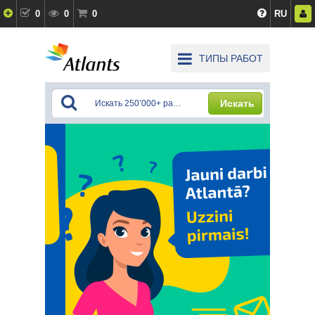
0
0
0
RU
ТИПЫ РАБОТ
Искать