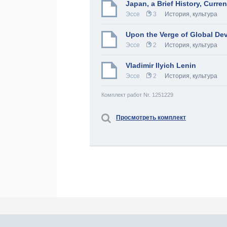
Japan, a Brief History, Curre
Эссе
3
История, культура
Upon the Verge of Global Dev
Эссе
2
История, культура
Vladimir Ilyich Lenin
Эссе
2
История, культура
Комплект работ Nr. 1251229
Просмотреть комплект
Про Atlants.lv
Реклама
Контакты
У