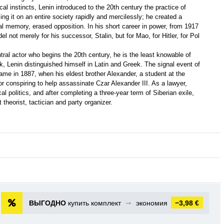
ical instincts, Lenin introduced to the 20th century the practice of
ng it on an entire society rapidly and mercilessly; he created a
cal memory, erased opposition. In his short career in power, from 1917
el not merely for his successor, Stalin, but for Mao, for Hitler, for Pol
ral actor who begins the 20th century, he is the least knowable of
k, Lenin distinguished himself in Latin and Greek. The signal event of
came in 1887, when his eldest brother Alexander, a student at the
r conspiring to help assassinate Czar Alexander III. As a lawyer,
l politics, and after completing a three-year term of Siberian exile,
theorist, tactician and party organizer.
ВЫГОДНО
купить комплект
➞
экономия
−3,98 €