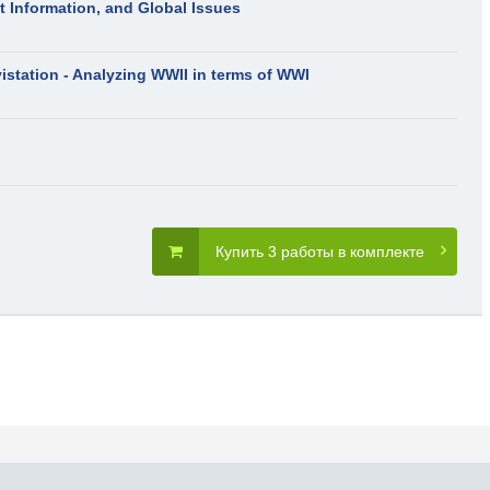
nt Information, and Global Issues
istation - Analyzing WWII in terms of WWI
Купить 3 работы в комплекте
словия пользования
Карта сайта
Прис