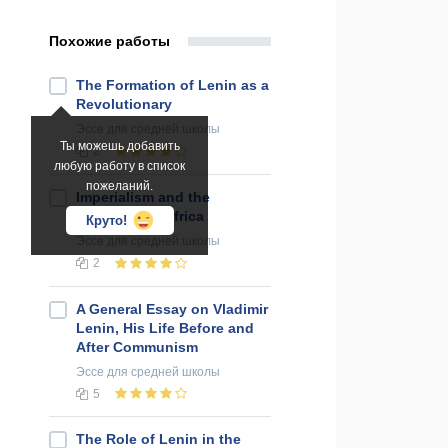
Похожие работы
The Formation of Lenin as a
Revolutionary
Эссе
для средней школы
Ты можешь добавить
2
любую работу в список
пожеланий.
Imperialism and the
Conquest of Africa
Круто!
Эссе
для средней школы
2
A General Essay on Vladimir
Lenin, His Life Before and
After Communism
Эссе
для средней школы
5
The Role of Lenin in the