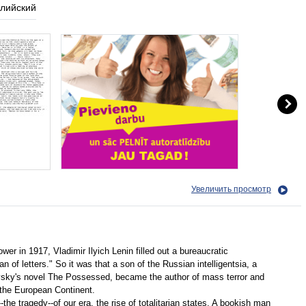
глийский
Увеличить просмотр
wer in 1917, Vladimir Ilyich Lenin filled out a bureaucratic
 of letters." So it was that a son of the Russian intelligentsia, a
evsky's novel The Possessed, became the author of mass terror and
n the European Continent.
-the tragedy--of our era, the rise of totalitarian states. A bookish man