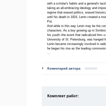
with a scholar's habits and a general's tact
taking an all-embracing ideology and imposi
regime that erased politics, erased histori
until his death in 1924, Lenin created a mod
Pot.
And while in this way Lenin may be the cent
characters. As a boy growing up in Simbirs
his youth--the event that radicalized him--
University of St. Petersburg, was hanged fo
Lenin became increasingly involved in radica
he began his rise as the leading communist 
…
Коментарий автора
Комплект работ: