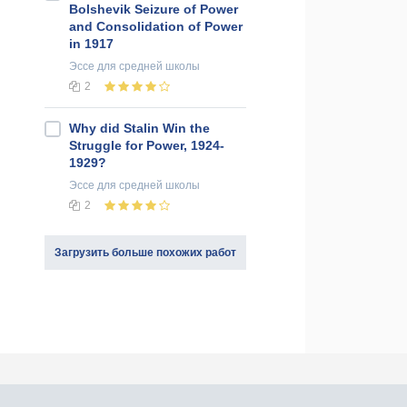
Bolshevik Seizure of Power
and Consolidation of Power
in 1917
Эссе
для средней школы
2
Why did Stalin Win the
Struggle for Power, 1924-
1929?
Эссе
для средней школы
2
Загрузить больше похожих работ
оединяйся к нам в социальных сетях: