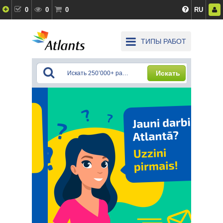
0
0
0
RU
ТИПЫ РАБОТ
Искать