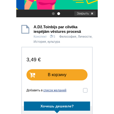
Закрыть
.
.
A.Dž.Toinbijs par cilvēka
iespējām vēstures procesā
Конспект
5
Философия
,
Личности
,
История, культура
3,49 €
В корзину
Добавить в
список желаний
Хочешь дешевле?