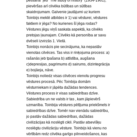
pētīšana” jeb “The study of history” (1934-1961),
pievēršas arī cilvēka būtības un sūtības
skaidrojumam. Galvenie jautājumi uz kuriem
Toinbijs meklē atbildes ir 1) vai vēsturei, vēstures
faktiem ir jēga? No kurienes šī jēga rodas?
Vēstures jēgu viņš saskata aspektā, ka cilvēks
pretojas ļaunajam. Cilvēks kā personība ar savu
dvēseli izvirzās 1. Vietā.
Toinbijs nonācis pie secinājuma, ka nepastāv
vienotas cilvēces. Tas viss ir rinķojuma process: a)
rašanās jeb tpašana b) attīstība, augšana
c)depresijas, pagrimums d) sairums, dizintegrācija
e) bojāeja, nāve.
Toinbijs noliedz visas cilvēces vienotu progresu
vēstures procesā. Pēc Toinbija domām
vēsturniekam ir jāpēta dažādas tendences.
Vēstures process ir visas sabiedrības dzīve.
Sabiedrība un ne valsts ir tas , kam jāpievērš
uzmanība. Toinbija vēstures pētījuma priekšmets ir
sabiedrības dzīve. Tomēr nav vienādu sabiedrību,
jo pastāv dažādas sabiedrības, dažādas
civilizācijas kā noslēgti cikli. Pastāv atsevišķu
noslēgtu civilizāciju vēsture. Toinbijs kā vienu no
vērtībām redz cilvēka garīgo pilnveidošanos, kas