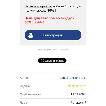
Зарегистрируйся
, добавь 1 работу и
получи скидку
30%
!
Цена для авторов со скидкой
2,44 €
30% :
Регистрация
Идентификатор:
499950
Автор:
Zanda Arnicāne
(34)
Оценка:
Опубликованно:
19.03.2008.
Язык:
Латышский