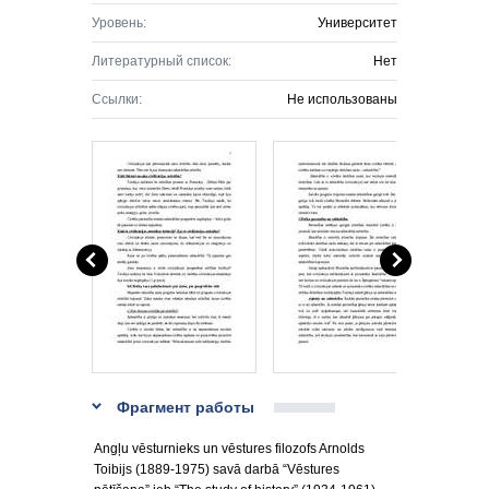
Уровень:
Университет
Литературный список:
Нет
Ссылки:
Не использованы
Фрагмент работы
Angļu vēsturnieks un vēstures filozofs Arnolds
Toibijs (1889-1975) savā darbā “Vēstures