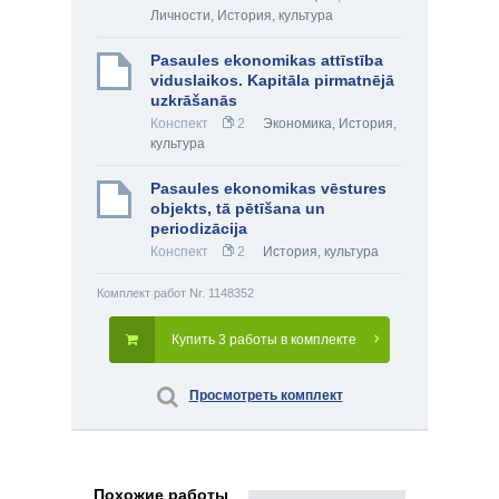
Личности
,
История, культура
Pasaules ekonomikas attīstība
viduslaikos. Kapitāla pirmatnējā
uzkrāšanās
Конспект
2
Экономика
,
История,
культура
Pasaules ekonomikas vēstures
objekts, tā pētīšana un
periodizācija
Конспект
2
История, культура
Комплект работ Nr. 1148352
Купить 3 работы в комплекте
Просмотреть комплект
Похожие работы