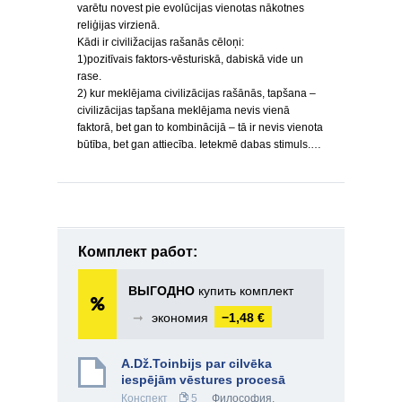
varētu novest pie evolūcijas vienotas nākotnes
reliģijas virzienā.
Kādi ir civiližacijas rašanās cēloņi:
1)pozitīvais faktors-vēsturiskā, dabiskā vide un
rase.
2) kur meklējama civilizācijas rašānās, tapšana –
civilizācijas tapšana meklējama nevis vienā
faktorā, bet gan to kombinācijā – tā ir nevis vienota
būtība, bet gan attiecība. Ietekmē dabas stimuls.…
Комплект работ:
ВЫГОДНО
купить комплект
➞
экономия
−1,48 €
A.Dž.Toinbijs par cilvēka
iespējām vēstures procesā
Конспект
5
Философия
,