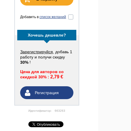
Добавить в
список желаний
Хочешь дешевле?
Зарегистрируйся
, добавь 1
работу и получи скидку
30%
!
Цена для авторов со
2,79 €
скидкой 30% :
Регистрация
Идентификатор:
663263