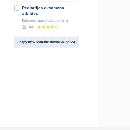
Pediatrijas eksāmena
atbildes
Конспект
для университета
104
Загрузить больше похожих работ