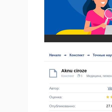
Начало
Конспект
Точные нау
Aknu ciroze
Конспект
6
Медицина, гигиен
Автор:
Vi
Оценка:
Опубликованно:
27.