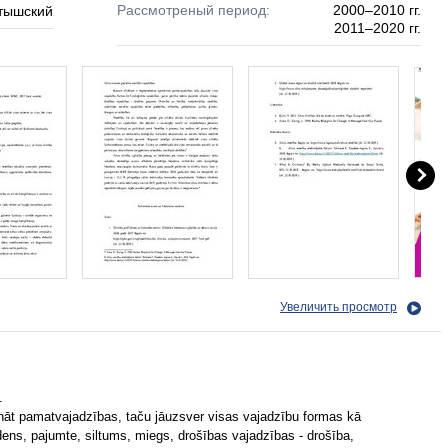
Рассмотреный период:
2000–2010 гг.
тышский
2011–2020 гг.
Увеличить просмотр
.
nāt pamatvajadzības, taču jāuzsver visas vajadzību formas kā
ūdens, pajumte, siltums, miegs, drošības vajadzības - drošība,