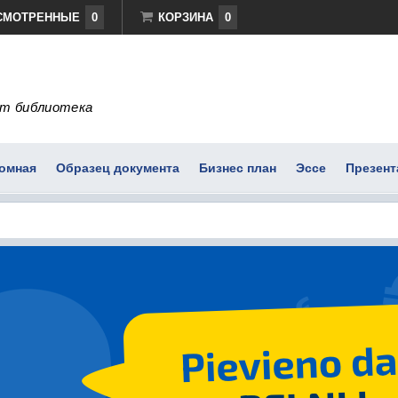
СМОТРЕННЫЕ
0
КОРЗИНА
0
т библиотека
омная
Образец документа
Бизнес план
Эссе
Презент