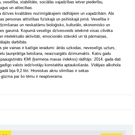
 veselība, stabilitāte, sociālās vajadzības ietver piederību,
ugus un attiecības.
ēka dzīves kvalitātes nozīmīgākajiem rādītājiem un vajadzībām. Abi
ojas personas attīstības fiziskajā un psihiskajā jomā. Veselība ir
edzimšanas un neskaitāmu bioloģisko, kulturālo, ekonomisko un
īves garumā. Kopumā veselīgs dzīvesveids ietekmē visas cilvēka
n intelektuālo aktivitāti, emocionālo stāvokli un tā pārmaiņas,
ālajās darbībās.
s pie vainas ir kaitīgie ieradumi: ātrās uzkodas, neveselīgs uzturs,
ielu ļaunprātīga lietošana, neaizsargāts dzimumakts. Katru gadu
ir paaugstināts ĶMI (ķermeņa masas indekss) rādītājs: 2014. gada dati
lngadīgo valsts iedzīvotāju konstatēta aptaukošanās. Vidējais alkohola
gadā bija 9,2 litri. Hroniskas aknu slimības ir sekas
u gūzma par šo tēmu ir neaptverama.