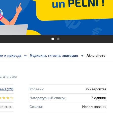
.
.
ки и природа
Медицина, гигиена, анатомия
Aknu ciroze
а, анатомия
tea9
(29)
Уровень:
Университет
Литературный список:
7 единиц
Ссылки:
Использованы
02.2020.