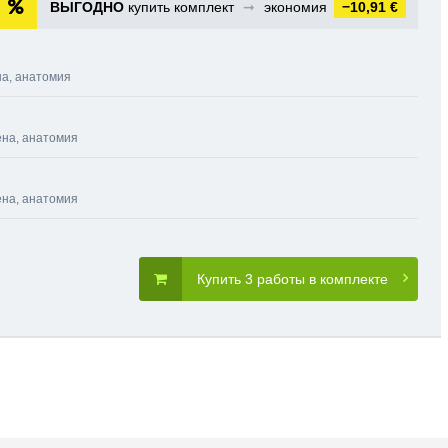
ВЫГОДНО
купить комплект
➞
экономия
−10,91 €
на, анатомия
ена, анатомия
ена, анатомия
Купить 3 работы в комплекте