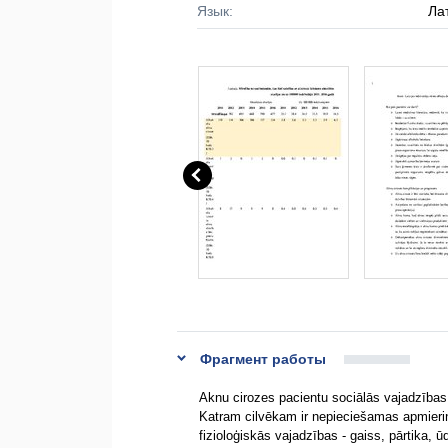
Язык:
Ла
Фрагмент работы
Aknu cirozes pacientu sociālās vajadzības
Katram cilvēkam ir nepieciešamas apmieri
fizioloģiskās vajadzības - gaiss, pārtika, 