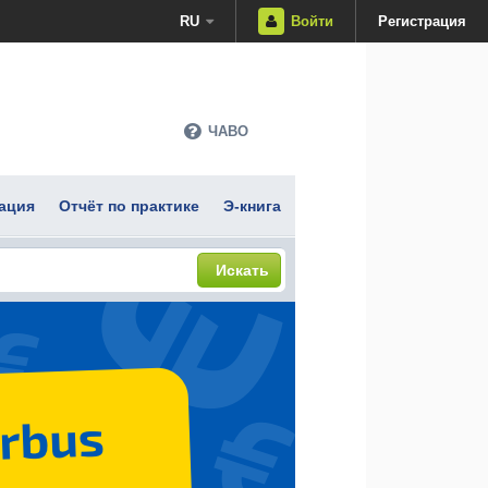
RU
Войти
Регистрация
ЧАВО
ация
Отчёт по практике
Э-книга
Искать