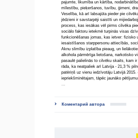
pajumte, likumība un kārtība, nodarbinātība,
mīlestību, pieķeršanos, tuvību, ģimeni, dra
Veselība, kā arī labsajūta pieder pie cilv
jēdzieni ir savstarpēji saistīti un mijiedarb
process, kas iesākas vēl pirms cilvēka pi
sociālo faktoru ietekmē turpinās visas dz
funkcionēšanas jomas, kas ietver: fizisko u
iesaistīšanos starppersonu attiecībās, soci
Aknu slimību izplatība pieaug, un lielākotie
alkohola pārmērīga lietošana, narkotisko v
pasaulē palielinās to cilvēku skaits, kam 
rāda, ka neatpaliek arī Latvija - 21,3 % pi
patēriņš uz vienu iedzīvotāju Latvijā 2015. 
iepriekšminētajam, tāpēc jaunāko pētījum
…
Коментарий автора