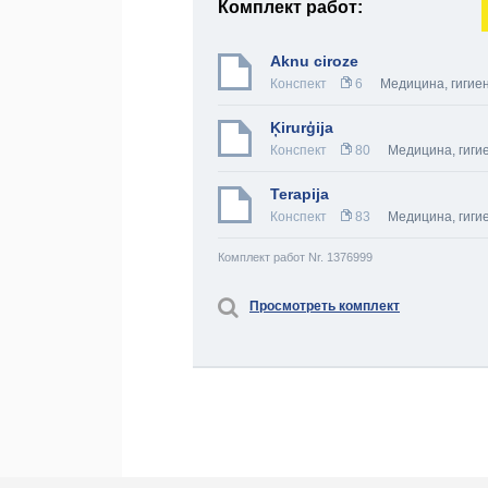
Комплект работ:
Aknu ciroze
Конспект
6
Медицина, гигие
Ķirurģija
Конспект
80
Медицина, гиги
Terapija
Конспект
83
Медицина, гиги
Комплект работ Nr. 1376999
Просмотреть комплект