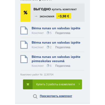
ВЫГОДНО
купить комплект
➞
экономия
−3,98 €
Bērna runas un valodas izpēte
Конспект
5
Педагогика
Bērna runas un valodas izpēte
Конспект
2
Педагогика
Bērna runas un valodas izpēte
pirmsskolas vecumā
Конспект
6
Педагогика
Комплект работ Nr. 1130704
Купить 3 работы в комплекте
Просмотреть комплект