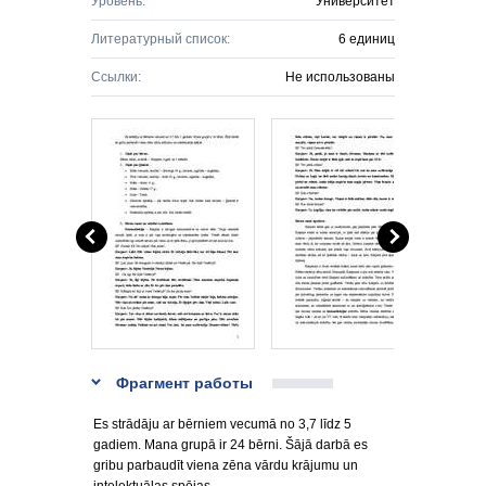
Уровень:
Университет
Литературный список:
6 единиц
Ссылки:
Не использованы
Фрагмент работы
Es strādāju ar bērniem vecumā no 3,7 līdz 5
gadiem. Mana grupā ir 24 bērni. Šājā darbā es
gribu parbaudīt viena zēna vārdu krājumu un