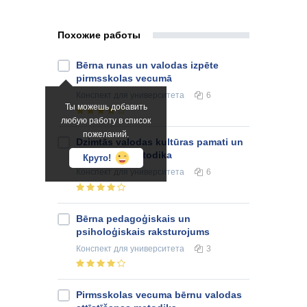
Похожие работы
Bērna runas un valodas izpēte
pirmsskolas vecumā
Конспект
для университета
6
Ты можешь добавить
любую работу в список
пожеланий.
Dzimtās valodas kultūras pamati un
mācīšanas metodika
Круто!
Конспект
для университета
6
Bērna pedagoģiskais un
psiholoģiskais raksturojums
Конспект
для университета
3
Pirmsskolas vecuma bērnu valodas