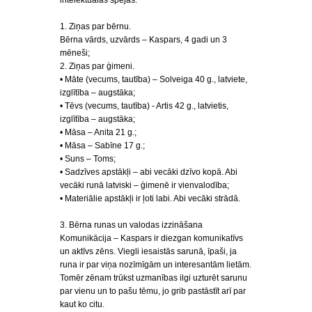
intelektuālas spējas.
1. Ziņas par bērnu.
Bērna vārds, uzvārds – Kaspars, 4 gadi un 3
mēneši;
2. Ziņas par ģimeni.
• Māte (vecums, tautība) – Solveiga 40 g., latviete,
izglītība – augstāka;
• Tēvs (vecums, tautība) - Artis 42 g., latvietis,
izglītība – augstāka;
• Māsa – Anita 21 g.;
• Māsa – Sabīne 17 g.;
• Suns – Toms;
• Sadzīves apstākļi – abi vecāki dzīvo kopā. Abi
vecāki runā latviski – ģimenē ir vienvalodība;
• Materiālie apstākļi ir ļoti labi. Abi vecāki strādā.
3. Bērna runas un valodas izzināšana
Komunikācija – Kaspars ir diezgan komunikatīvs
un aktīvs zēns. Viegli iesaistās sarunā, īpaši, ja
runa ir par viņa nozīmīgām un interesantām lietām.
Tomēr zēnam trūkst uzmanības ilgi uzturēt sarunu
par vienu un to pašu tēmu, jo grib pastāstīt arī par
kaut ko citu.