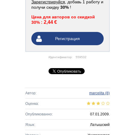
Зарегистрируйся
, добавь 1 работу и
получи скидку
30%
!
Цена для авторов со скидкой
2,44 €
30% :
Регистрация
Идентификатор:
559532
Автор:
marcelita
(8)
Оценка:
Опубликованно:
07.01.2009.
Язык:
Латышский