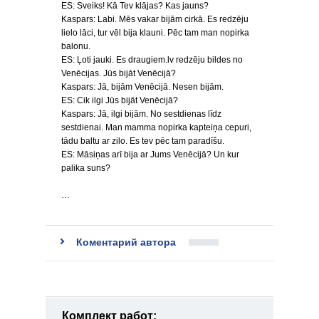
ES: Sveiks! Kā Tev klājas? Kas jauns?
Kaspars: Labi. Mēs vakar bijām cirkā. Es redzēju
lielo lāci, tur vēl bija klauni. Pēc tam man nopirka
balonu.
ES: Ļoti jauki. Es draugiem.lv redzēju bildes no
Venēcijas. Jūs bijāt Venēcijā?
Kaspars: Jā, bijām Venēcijā. Nesen bijām.
ES: Cik ilgi Jūs bijāt Venēcijā?
Kaspars: Jā, ilgi bijām. No sestdienas līdz
sestdienai. Man mamma nopirka kapteiņa cepuri,
tādu baltu ar zilo. Es tev pēc tam paradīšu.
ES: Māsiņas arī bija ar Jums Venēcijā? Un kur
palika suns?
…
Коментарий автора
Комплект работ: