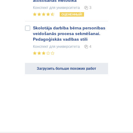
attīstīšanas metodika
Конспект
для университета
3
ОЦЕНЕННЫЙ!
Skolotāja darbība bērna personības
veidošanās procesa sekmēšanai.
Pedagoģiskās vadības stili
Конспект
для университета
4
Загрузить больше похожих работ