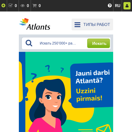
0
0
0
RU
ТИПЫ РАБОТ
Искать