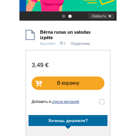
Закрыть
.
.
Bērna runas un valodas
izpēte
Конспект
5
Педагогика
3,49 €
В корзину
Добавить в
список желаний
Хочешь дешевле?