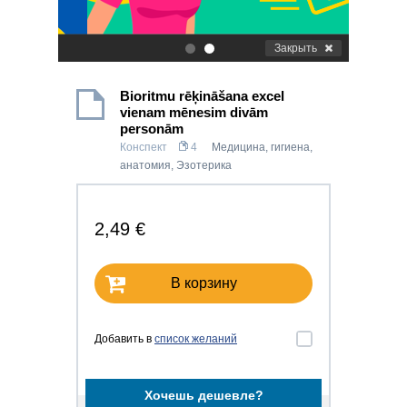
Закрыть
.
.
Bioritmu rēķināšana excel
vienam mēnesim divām
personām
Конспект
4
Медицина, гигиена,
анатомия
,
Эзотерика
2,49 €
В корзину
Добавить в
список желаний
Хочешь дешевле?