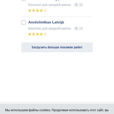
Конспект
для средней школы
32
Arodslimības Latvijā
Конспект
для средней школы
15
Загрузить больше похожих работ
Мы используем файлы cookies. Продолжая использовать этот сайт, вы
Про Atlants.lv
Реклама