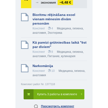
➞
экономия
−6,48 €
Bioritmu rēķināšana excel
vienam mēnesim divām
personām
Конспект
4
Медицина, гигиена,
анатомия
,
Эзотерика
Kā pareizi grūtniecības laikā ''ēst
par diviem''
Конспект
8
Медицина, гигиена,
анатомия
,
Питание, кулинария
Narkomānija
Конспект
10
Медицина, гигиена,
анатомия
Комплект работ Nr. 1377118
Купить 3 работы в комплекте
Просмотреть комплект