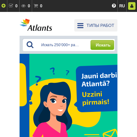
0
0
0
RU
ТИПЫ РАБОТ
Искать