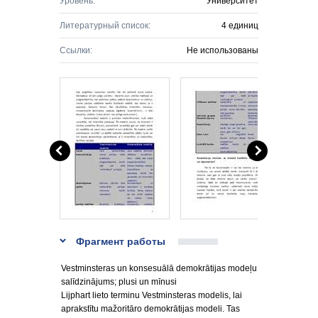
Уровень:
Университет
Литературный список:
4 единиц
Ссылки:
Не использованы
Фрагмент работы
Vestminsteras un konsesuālā demokrātijas modeļu
salīdzinājums; plusi un mīnusi
Lijphart lieto terminu Vestminsteras modelis, lai
aprakstītu mažoritāro demokrātijas modeli. Tas