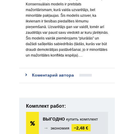
Konsensuālais modelis ir pretstats
mažoritārismam, kurā valda uzvarētājs, bet
minoritāte pakļaujas. Šis modelis uzsver, ka
ikvienam ir tiesības piedalīties lēmumu
pieņemšanā. Uzvarētājs gan var valdīt, tomēr arī
zaudētājs var paust savu viedokli ar kuru jārēķinās.
Šis modelis vairāk piemērojams “plurālās” un
dažādi sašķeltās sabiedrībās (tādās, kurās var būt
draudi demokrātijas pastāvēšanai, jo ir minoritātes
un mažoritātes konflikta iespēja).…
Коментарий автора
Комплект работ:
ВЫГОДНО
купить комплект
➞
экономия
−2,48 €