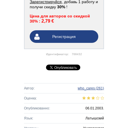
Зарегистрируйся
, добавь 1 работу и
получи скидку
30%
!
Цена для авторов со скидкой
2,79 €
30% :
Регистрация
Идентификатор:
768432
Автор:
who_cares
(261)
Оценка:
Опубликованно:
06.01.2003.
Язык:
Латышский