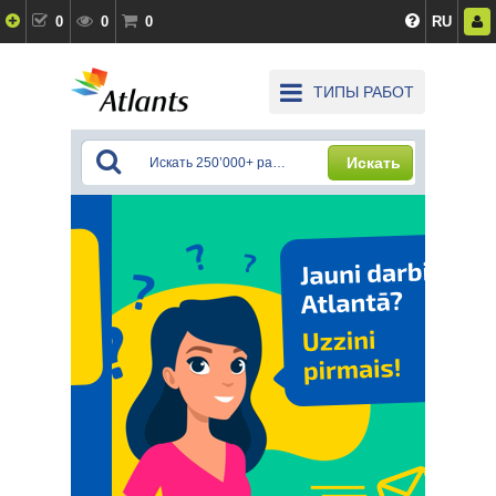
0
0
0
RU
ТИПЫ РАБОТ
Искать