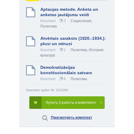
Aptaujas metode. Anketa un
anketas jautājumu veidi
Конспект
3
Социология
,
Политика
Atvērtais saraksts (1920.-1934.):
plusi un mīnusi
Конспект
2
Политика
,
История,
культура
Demokratizācijas
konstitucionālais satvars
Конспект
6
Политика
Комплект работ Nr. 1141994
Купить 3 работы в комплекте
Просмотреть комплект