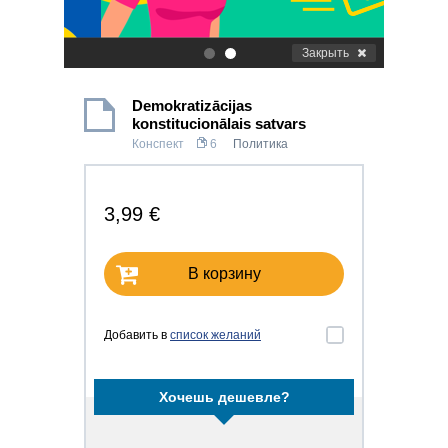
Закрыть
.
.
Demokratizācijas
konstitucionālais satvars
Конспект
6
Политика
3,99 €
В корзину
Добавить в
список желаний
Хочешь дешевле?