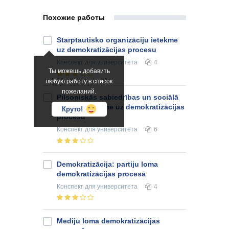
Похожие работы
Starptautisko organizāciju ietekme
uz demokratizācijas procesu
Конспект
для университета
4
Ты можешь добавить
любую работу в список
пожеланий.
Pilsoniskās sabiedrības un sociālā
kapitāla ietekme uz demokratizācijas
Круто!
procesu
Конспект
для университета
6
Demokratizācija: partiju loma
demokratizācijas procesā
Конспект
для университета
4
Mediju loma demokratizācijas