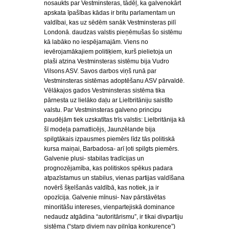
nosaukts par Vestminsteras, tādēļ, ka galvenokārt
apskata īpašības kādas ir britu parlamentam un
valdībai, kas uz sēdēm sanāk Vestminsteras pilī
Londonā. daudzas valstis pieņēmušas šo sistēmu
kā labāko no iespējamajām. Viens no
ievērojamākajiem politiķiem, kurš pielietoja un
plaši atzina Vestminsteras sistēmu bija Vudro
Vilsons ASV. Savos darbos viņš runā par
Vestminsteras sistēmas adoptēšanu ASV pārvaldē.
Vēlākajos gados Vestminsteras sistēma tika
pārnesta uz lielāko daļu ar Lielbritāniju saistīto
valstu. Par Vestminsteras galveno principu
paudējām tiek uzskatītas trīs valstis: Lielbritānija kā
šī modeļa pamatlicējs, Jaunzēlande bija
spilgtākais izpausmes piemērs līdz tās politiskā
kursa maiņai, Barbadosa- arī ļoti spilgts piemērs.
Galvenie plusi- stabilas tradīcijas un
prognozējamība, kas politiskos spēkus padara
atpazīstamus un stabilus, vienas partijas valdīšana
novērš šķelšanās valdībā, kas notiek, ja ir
opozīcija. Galvenie mīnusi- Nav pārstāvētas
minoritāšu intereses, vienpartejiskā dominance
nedaudz atgādina “autoritārismu”, ir tikai divpartiju
sistēma (“starp diviem nav pilnīga konkurence”)