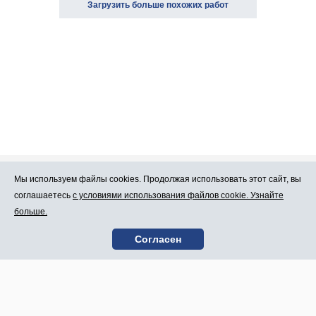
Загрузить больше похожих работ
Мы используем файлы cookies. Продолжая использовать этот сайт, вы
Про Atlants.lv
Реклама
соглашаетесь
с условиями использования файлов cookie. Узнайте
больше.
Условия
Контакты
Согласен
пользования
SIA „CDI” © 2002 -
Карта сайта
2026