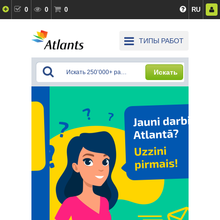
0
0
0
RU
ТИПЫ РАБОТ
Искать