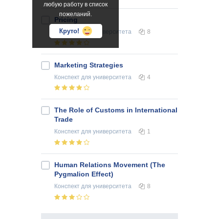
любую работу в список
пожеланий.
Pricing
Круто!
Конспект
для университета
8
Marketing Strategies
Конспект
для университета
4
The Role of Customs in International
Trade
Конспект
для университета
1
Human Relations Movement (The
Pygmalion Effect)
Конспект
для университета
8