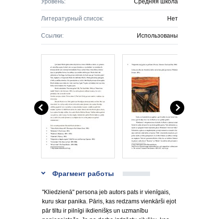
Уровень:
Средняя школа
Литературный список:
Нет
Ссылки:
Использованы
Фрагмент работы
"Kliedzienā" persona jeb autors pats ir vienīgais,
kuru skar panika. Pāris, kas redzams vienkārši ejot
pār tiltu ir pilnīgi ikdienišķs un uzmanību