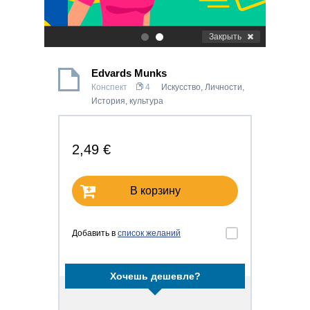
Закрыть
.
.
Edvards Munks
Конспект
4
Искусство
,
Личности
,
История, культура
2,49 €
В корзину
Добавить в
список желаний
Хочешь дешевле?