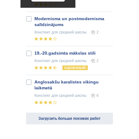
Modernisma un postmodernisma
salīdzinājums
Конспект
для средней школы
2
19.-20.gadsimta mākslas stili
Конспект
для средней школы
2
ОЦЕНЕННЫЙ!
Anglosakšu karalistes vikingu
laikmetā
Конспект
для средней школы
6
Загрузить больше похожих работ