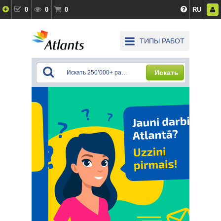
0
0
0
RU
ТИПЫ РАБОТ
Искать