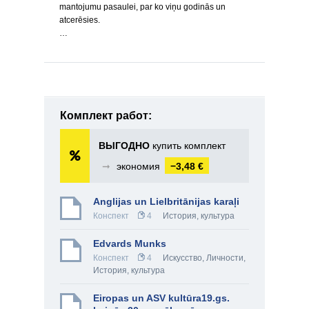
mantojumu pasaulei, par ko viņu godinās un
atcerēsies.
…
Комплект работ:
ВЫГОДНО
купить комплект
➞
экономия
−3,48 €
Anglijas un Lielbritānijas karaļi
Конспект
4
История, культура
Edvards Munks
Конспект
4
Искусство
,
Личности
,
История, культура
Eiropas un ASV kultūra19.gs.