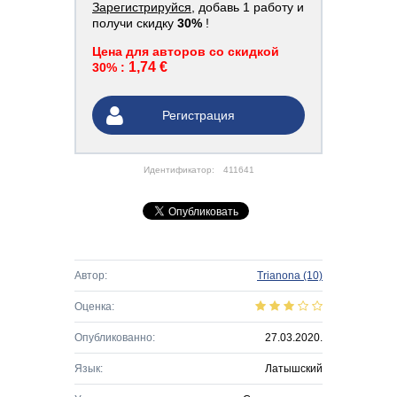
Зарегистрируйся
, добавь 1 работу и
получи скидку
30%
!
Цена для авторов со скидкой
1,74 €
30% :
Регистрация
Идентификатор:
411641
Автор:
Trianona
(10)
Оценка:
Опубликованно:
27.03.2020.
Язык:
Латышский