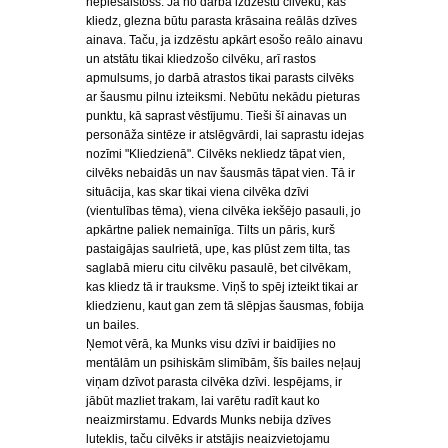
nepiesaistošs. Ja no darba izdzēstu cilvēku, kas
kliedz, glezna būtu parasta krāsaina reālās dzīves
ainava. Taču, ja izdzēstu apkārt esošo reālo ainavu
un atstātu tikai kliedzošo cilvēku, arī rastos
apmulsums, jo darbā atrastos tikai parasts cilvēks
ar šausmu pilnu izteiksmi. Nebūtu nekādu pieturas
punktu, kā saprast vēstījumu. Tieši šī ainavas un
personāža sintēze ir atslēgvārdi, lai saprastu idejas
nozīmi "Kliedzienā". Cilvēks nekliedz tāpat vien,
cilvēks nebaidās un nav šausmās tāpat vien. Tā ir
situācija, kas skar tikai viena cilvēka dzīvi
(vientulības tēma), viena cilvēka iekšējo pasauli, jo
apkārtne paliek nemainīga. Tilts un pāris, kurš
pastaigājas saulrietā, upe, kas plūst zem tilta, tas
saglabā mieru citu cilvēku pasaulē, bet cilvēkam,
kas kliedz tā ir trauksme. Viņš to spēj izteikt tikai ar
kliedzienu, kaut gan zem tā slēpjas šausmas, fobija
un bailes.
Ņemot vērā, ka Munks visu dzīvi ir baidījies no
mentālām un psihiskām slimībām, šīs bailes neļauj
viņam dzīvot parasta cilvēka dzīvi. Iespējams, ir
jābūt mazliet trakam, lai varētu radīt kaut ko
neaizmirstamu. Edvards Munks nebija dzīves
luteklis, taču cilvēks ir atstājis neaizvietojamu