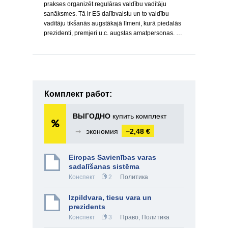
prakses organizēt regulāras valdību vadītāju
sanāksmes. Tā ir ES dalībvalstu un to valdību
vadītāju tikšanās augstākajā līmeni, kurā piedalās
prezidenti, premjeri u.c. augstas amatpersonas. …
Комплект работ:
ВЫГОДНО
купить комплект
➞
экономия
−2,48 €
Eiropas Savienības varas
sadalīšanas sistēma
Конспект
2
Политика
Izpildvara, tiesu vara un
prezidents
Конспект
3
Право
,
Политика