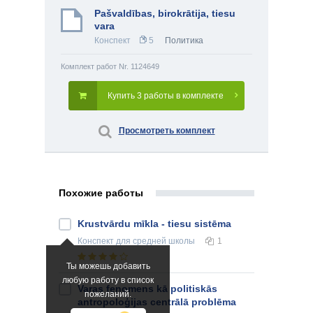
Pašvaldības, birokrātija, tiesu
vara
Конспект
5
Политика
Комплект работ Nr. 1124649
Купить 3 работы в комплекте
Просмотреть комплект
Похожие работы
Krustvārdu mīkla - tiesu sistēma
Конспект
для средней школы
1
Ты можешь добавить
любую работу в список
Varas fenomens kā politiskās
пожеланий.
antropoloģijas centrālā problēma