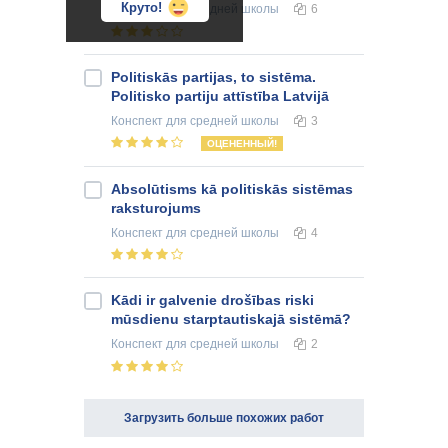
Круто!
Конспект
для средней школы
6
Politiskās partijas, to sistēma.
Politisko partiju attīstība Latvijā
Конспект
для средней школы
3
ОЦЕНЕННЫЙ!
Absolūtisms kā politiskās sistēmas
raksturojums
Конспект
для средней школы
4
Kādi ir galvenie drošības riski
mūsdienu starptautiskajā sistēmā?
Конспект
для средней школы
2
Загрузить больше похожих работ