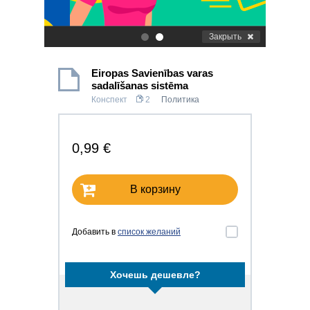
Закрыть
.
.
Eiropas Savienības varas
sadalīšanas sistēma
Конспект
2
Политика
0,99 €
В корзину
Добавить в
список желаний
Хочешь дешевле?