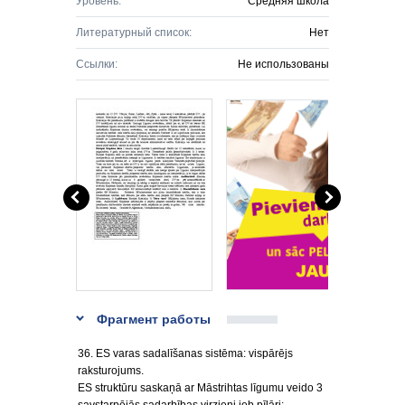
Уровень:
Средняя школа
Литературный список:
Нет
Ссылки:
Не использованы
Фрагмент работы
36. ES varas sadalīšanas sistēma: vispārējs
raksturojums.
ES struktūru saskaņā ar Māstrihtas līgumu veido 3