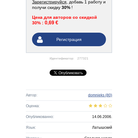
Зарегистрируйся
, добавь 1 работу и
получи скидку
30%
!
Цена для авторов со скидкой
0,69 €
30% :
Регистрация
Идентификатор:
277321
Автор:
domnieks
(80)
Оценка:
Опубликованно:
14.06.2006.
Язык:
Латышский