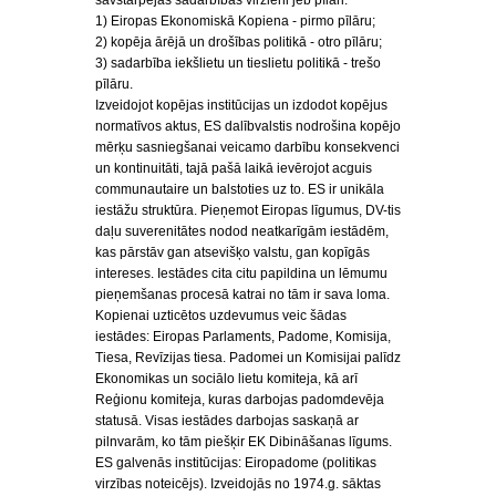
savstarpējās sadarbības virzieni jeb pīlāri:
1) Eiropas Ekonomiskā Kopiena - pirmo pīlāru;
2) kopēja ārējā un drošības politikā - otro pīlāru;
3) sadarbība iekšlietu un tieslietu politikā - trešo
pīlāru.
Izveidojot kopējas institūcijas un izdodot kopējus
normatīvos aktus, ES dalībvalstis nodrošina kopējo
mērķu sasniegšanai veicamo darbību konsekvenci
un kontinuitāti, tajā pašā laikā ievērojot acguis
communautaire un balstoties uz to. ES ir unikāla
iestāžu struktūra. Pieņemot Eiropas līgumus, DV-tis
daļu suverenitātes nodod neatkarīgām iestādēm,
kas pārstāv gan atsevišķo valstu, gan kopīgās
intereses. Iestādes cita citu papildina un lēmumu
pieņemšanas procesā katrai no tām ir sava loma.
Kopienai uzticētos uzdevumus veic šādas
iestādes: Eiropas Parlaments, Padome, Komisija,
Tiesa, Revīzijas tiesa. Padomei un Komisijai palīdz
Ekonomikas un sociālo lietu komiteja, kā arī
Reģionu komiteja, kuras darbojas padomdevēja
statusā. Visas iestādes darbojas saskaņā ar
pilnvarām, ko tām piešķir EK Dibināšanas līgums.
ES galvenās institūcijas: Eiropadome (politikas
virzības noteicējs). Izveidojās no 1974.g. sāktas