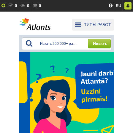
0
0
0
RU
ТИПЫ РАБОТ
Искать