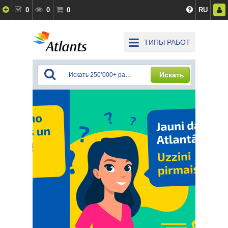
0
0
0
RU
ТИПЫ РАБОТ
Искать