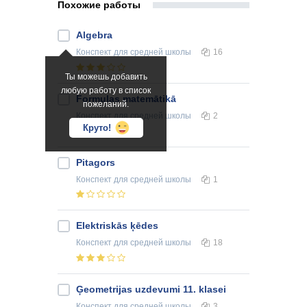
Похожие работы
Algebra
Конспект
для средней школы
16
Ты можешь добавить
любую работу в список
Formulas matemātikā
пожеланий.
Конспект
для средней школы
2
Круто!
Pitagors
Конспект
для средней школы
1
Elektriskās ķēdes
Конспект
для средней школы
18
Ģeometrijas uzdevumi 11. klasei
Конспект
для средней школы
3