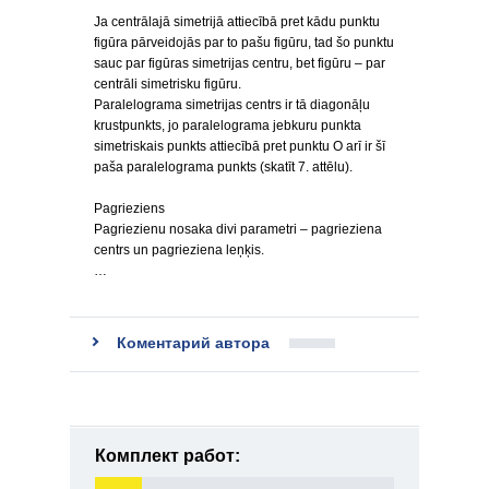
Ja centrālajā simetrijā attiecībā pret kādu punktu
figūra pārveidojās par to pašu figūru, tad šo punktu
sauc par figūras simetrijas centru, bet figūru – par
centrāli simetrisku figūru.
Paralelograma simetrijas centrs ir tā diagonāļu
krustpunkts, jo paralelograma jebkuru punkta
simetriskais punkts attiecībā pret punktu O arī ir šī
paša paralelograma punkts (skatīt 7. attēlu).
Pagrieziens
Pagriezienu nosaka divi parametri – pagrieziena
centrs un pagrieziena leņķis.
…
Коментарий автора
Комплект работ: