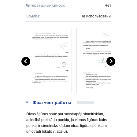
Литературный список:
Нет
Ссылки:
Не использованы
Фрагмент работы
Divas figūras sauc par savstarpēji simetriskām,
attiecībā pret kādu punktu, ja vienas figūras katrs
punkts ir simetrisks kādam otras figūras punktam –
un otrādi (skatīt 7. attēlu).