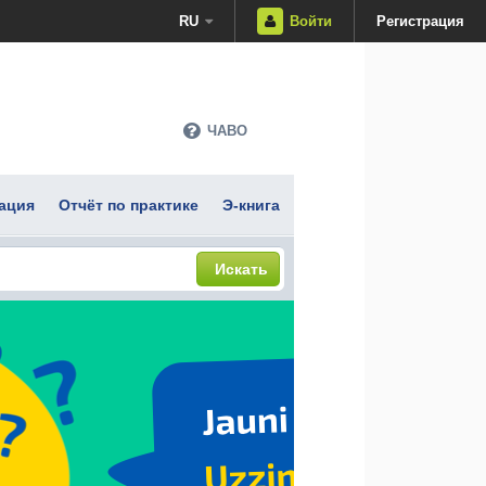
RU
Войти
Регистрация
ЧАВО
ация
Отчёт по практике
Э-книга
Искать