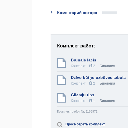
Коментарий автора
Комплект работ:
Brūnais lācis
Конспект
2
Биология
Dzīvo būtņu uzbūves tabula
Конспект
2
Биология
Gliemju tips
Конспект
1
Биология
Комплект работ Nr. 1185971
Просмотреть комплект