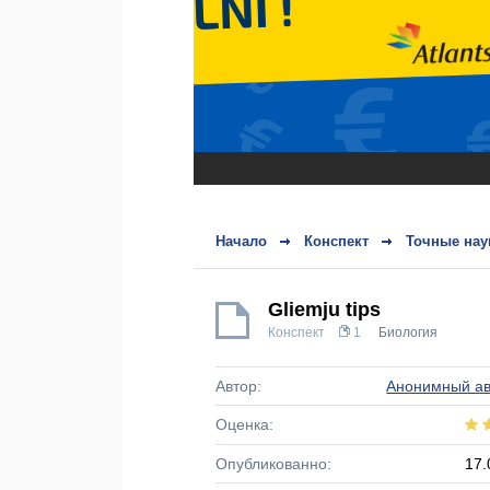
Начало
Конспект
Точные нау
Gliemju tips
Конспект
1
Биология
Автор:
Анонимный ав
Оценка:
Опубликованно:
17.