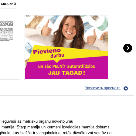
тышский
Увеличить просмотр
 ir ieguvusi asimetrisku orgānu novietojumu
 mantija. Starp mantiju un ķermeni izveidojies mantija dobums.
gčaula, kas biežāk ir viengabalaina, retāk divvāku vai sastāv no