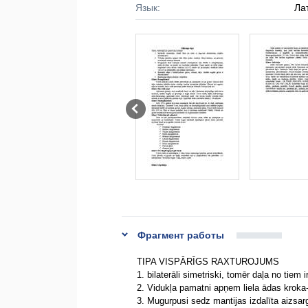
Язык:
Ла
Фрагмент работы
TIPA VISPĀRĪGS RAXTUROJUMS
1. bilaterāli simetriski, tomēr daļa no tiem
2. Vidukļa pamatni apņem liela ādas kroka-
3. Mugurpusi sedz mantijas izdalīta aizsar