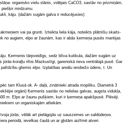
slāņa- organisko vielu slānis, vidējais CaCO3, sastāv no prizmiņām,
 piešķir mirdzumu.
ukli, kāju. (dažām sugām galva ir reducējusies)
kmeņiem vai pa grunti. Izteikta liela kāja, noteikts plātnīšu skaits-
rtiek no augiem, elpo ar žaunām, kas ir abās ķermeņa pusēs mantijas
i kāju. Ķermenis tārpveidīgs, sedz blīva kutikula, dažām sugām uz
s jūrās-koraļļu rifos.Mazkustīgi, gareniskā rieva ventrālajā pusē. Gar
palīdzību gliemis elpo. Izplatības areālu ierobežo ūdens, t. Un
 pēc tam Klusā ok. A- daļā, zinātnieki atrada mopiliku. Diametrā 3
iekšējie orgāni) Ķermenis sastāv no nelielas galvas, augsta vidukļa,
1500 m. Elpo ar žaunu pušķiem, kuri ir ķermeņa apakšpusē. Plēsēji.
lniekiem un organiskajām atliekām.
zīvoja jūrās, vēlāk arī pielāgojās uz sauszemes un saldūdeņos.
era periodā, ievelkas čaulā un ar gļotām aizlīmē atveri.