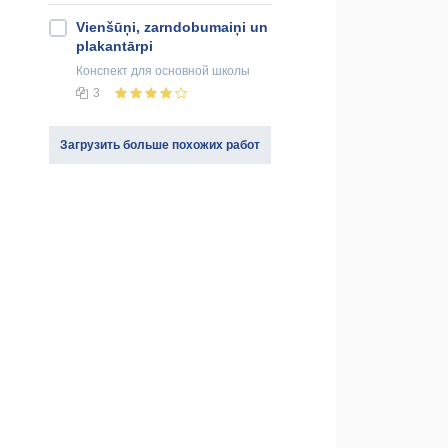
Vienšūņi, zarndobumaiņi un
plakantārpi
Конспект
для основной школы
3
Загрузить больше похожих работ