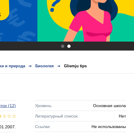
.
.
ки и природа
Биология
Gliemju tips
тор
(12)
Уровень:
Основная школа
Литературный список:
Нет
Ссылки:
Не использованы
01.2007.