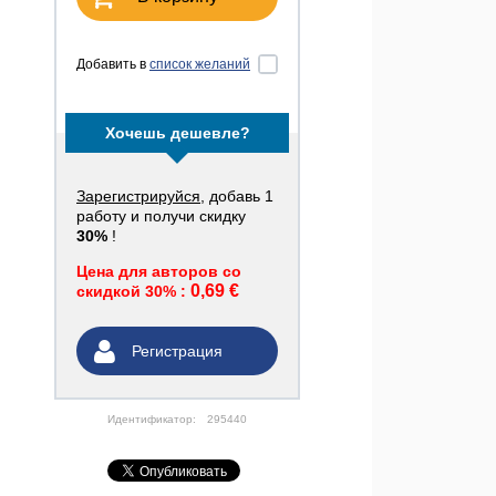
Добавить в
список желаний
Хочешь дешевле?
Зарегистрируйся
, добавь 1
работу и получи скидку
30%
!
Цена для авторов со
0,69 €
скидкой 30% :
Регистрация
Идентификатор:
295440