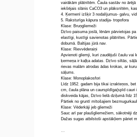
vairākām plātnītēm. Čaula sastāv no ārējā 
iekšējais slānis CaCO3 un plāksnītēm, kas
4. Ķermenī izšķir 3 nodalījumus- galvu, vid
5. Raksturīga kāpura stadija- tropofora
Klase: Bruņgliemeži
Dzīvo paisuma joslā, lēnām pārvietojas pa a
elastīgi, kustīgi savienotas plātnītes. Pā
dobumā. Baltijas jūrā nav.
Klase: Rievvēderaiņi
Apvienoti gliemji, kuri zaudējuši čaulu va
ķermeņa ir kaļķa adatas. Dzīvo siltās, sāļā
rievas malām atrodas ādas krokas, ar kuru 
sāļums.
Klase: Monoplakosfori
Līdz 1952. gadam bija tikai izrakteņos, bet
cm, čaula plāna un caurspīdīga(spīd cauri 
diskveida kājas, Dzīvo lielā dziļumā līdz 
Pārtiek no gruntī mītošajiem bezmugurkau
Klase: Vēderkāji jeb gliemeži
Sauc arī par plaušgliemežiem, sākotnēji d
Dažas sugas atbilstoši apstākļiem pāriet mi
…