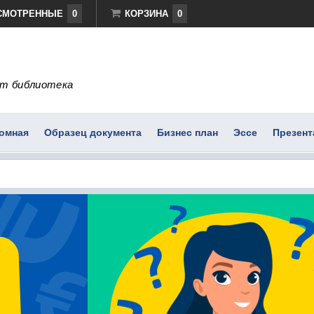
СМОТРЕННЫЕ
0
КОРЗИНА
0
т библиотека
омная
Образец документа
Бизнес план
Эссе
Презент