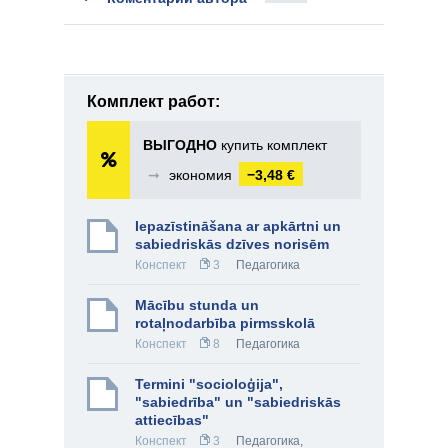
Комплект работ:
ВЫГОДНО
купить комплект
➞
экономия
−3,48 €
Iepazīstināšana ar apkārtni un
sabiedriskās dzīves norisēm
Конспект
3
Педагогика
Mācību stunda un
rotaļnodarbība pirmsskolā
Конспект
8
Педагогика
Termini "socioloģija",
"sabiedrība" un "sabiedriskās
attiecības"
Конспект
3
Педагогика
,