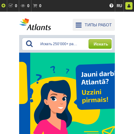
0
0
0
RU
ТИПЫ РАБОТ
Искать