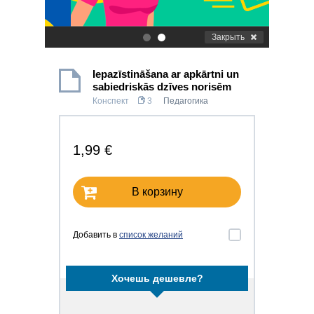
Закрыть
.
.
Iepazīstināšana ar apkārtni un
sabiedriskās dzīves norisēm
Конспект
3
Педагогика
1,99 €
В корзину
Добавить в
список желаний
Хочешь дешевле?