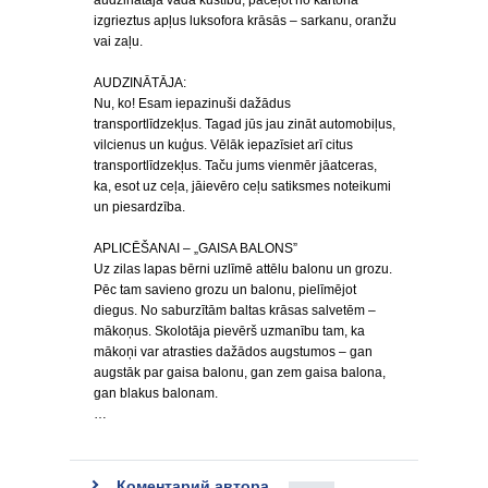
audzinātāja vada kustību, paceļot no kartona
izgrieztus apļus luksofora krāsās – sarkanu, oranžu
vai zaļu.
AUDZINĀTĀJA:
Nu, ko! Esam iepazinuši dažādus
transportlīdzekļus. Tagad jūs jau zināt automobiļus,
vilcienus un kuģus. Vēlāk iepazīsiet arī citus
transportlīdzekļus. Taču jums vienmēr jāatceras,
ka, esot uz ceļa, jāievēro ceļu satiksmes noteikumi
un piesardzība.
APLICĒŠANAI – „GAISA BALONS”
Uz zilas lapas bērni uzlīmē attēlu balonu un grozu.
Pēc tam savieno grozu un balonu, pielīmējot
diegus. No saburzītām baltas krāsas salvetēm –
mākoņus. Skolotāja pievērš uzmanību tam, ka
mākoņi var atrasties dažādos augstumos – gan
augstāk par gaisa balonu, gan zem gaisa balona,
gan blakus balonam.
…
Коментарий автора