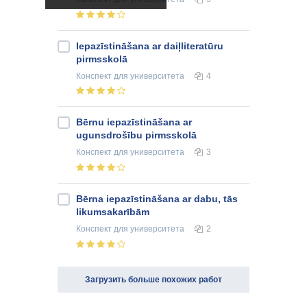
Iepazīstināšana ar daiļliteratūru
pirmsskolā
Конспект
для университета
4
Bērnu iepazīstināšana ar
ugunsdrošību pirmsskolā
Конспект
для университета
3
Bērna iepazīstināšana ar dabu, tās
likumsakarībām
Конспект
для университета
2
Загрузить больше похожих работ