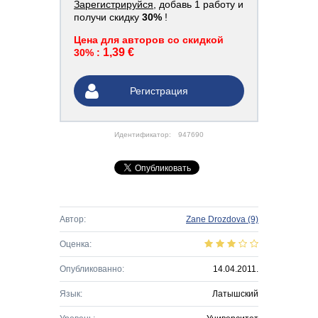
Зарегистрируйся
, добавь 1 работу и
получи скидку
30%
!
Цена для авторов со скидкой
1,39 €
30% :
Регистрация
Идентификатор:
947690
Автор:
Zane Drozdova
(9)
Оценка:
Опубликованно:
14.04.2011.
Язык:
Латышский