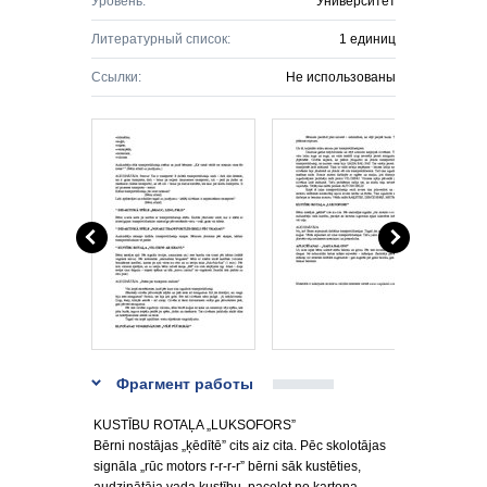
Уровень:
Университет
Литературный список:
1 единиц
Ссылки:
Не использованы
Фрагмент работы
KUSTĪBU ROTAĻA „LUKSOFORS”
Bērni nostājas „ķēdītē” cits aiz cita. Pēc skolotājas
signāla „rūc motors r-r-r-r” bērni sāk kustēties,