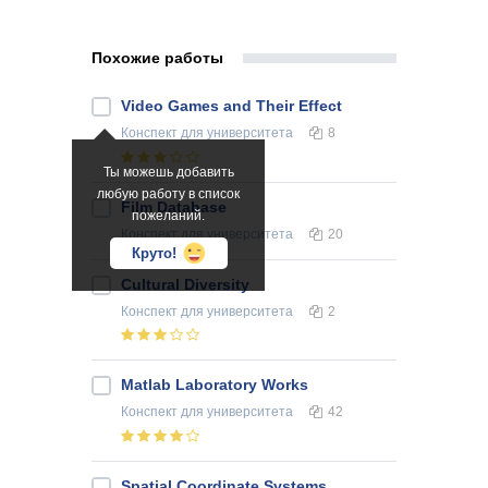
Похожие работы
Video Games and Their Effect
Конспект
для университета
8
Ты можешь добавить
любую работу в список
Film Database
пожеланий.
Конспект
для университета
20
Круто!
Cultural Diversity
Конспект
для университета
2
Matlab Laboratory Works
Конспект
для университета
42
Spatial Coordinate Systems