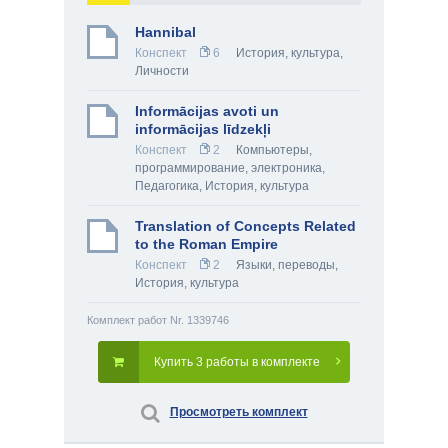
Hannibal
Конспект
6
История, культура
,
Личности
Informācijas avoti un
informācijas līdzekļi
Конспект
2
Компьютеры,
программирование, электроника
,
Педагогика
,
История, культура
Translation of Concepts Related
to the Roman Empire
Конспект
2
Языки, переводы
,
История, культура
Комплект работ Nr. 1339746
Купить 3 работы в комплекте
Просмотреть комплект