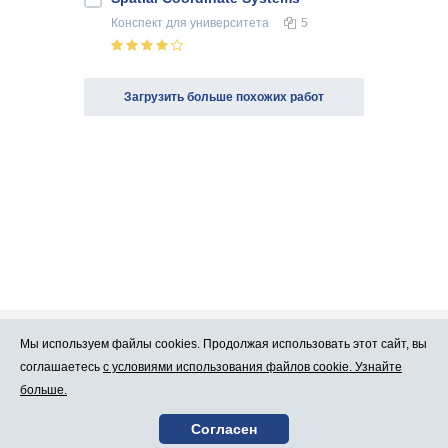
Конспект
для университета
5
Загрузить больше похожих работ
Мы используем файлы cookies. Продолжая использовать этот сайт, вы
Про Atlants.lv
Реклама
соглашаетесь
с условиями использования файлов cookie. Узнайте
больше.
Условия
Контакты
Согласен
пользования