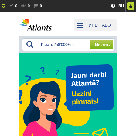
0
0
0
RU
ТИПЫ РАБОТ
Искать