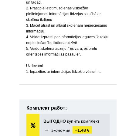
un tagad.
2. Prast pielietot mūsdienās visbiežāk
pielietojamos informācijas līdzeļus saistībā ar
skolēna ikdienu.
3. Mācēt atrast un atlasīt skolēnam nepieciešamo
informāciju.
4. Veidot izpratni par informācijas ieguves līdzekļu
nepieciešamību ikdienas dzīvē.
5. Veidot skolēnā apziņu: “Es varu, es protu
orientēties informācijas pasaulē”.
Uzdevumi:
1. Iepazīties ar informācijas līdzekļu vēsturi.…
Комплект работ:
ВЫГОДНО
купить комплект
➞
экономия
−1,48 €