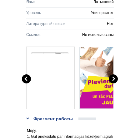
Язык:
Латышский
Уровень:
Университет
Литературный список:
Нет
Ссылки:
Не использованы
Фрагмент работы
Mēŗķi:
1. Gūt priekšstatu par informācijas līdzekļiem agrāk