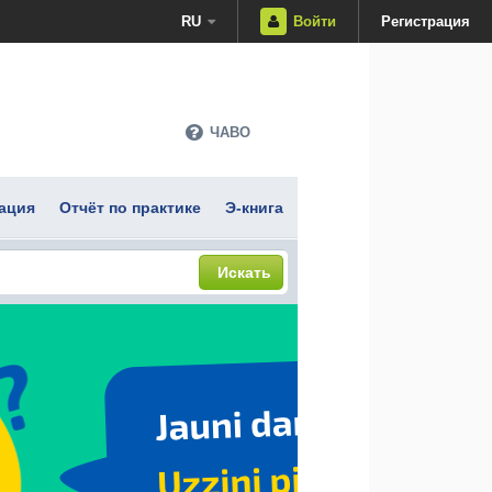
RU
Войти
Регистрация
ЧАВО
ация
Отчёт по практике
Э-книга
Искать