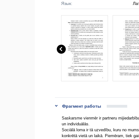
Язык:
Ла
Фрагмент работы
Saskarsme vienmēr ir partneru mijiedarbīb
un individuālās.
Sociālā loma ir tā uzvedību, kuru no mums
konkrētā vietā un laikā. Piemēram, tiek gai