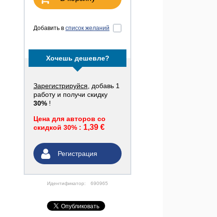
Добавить в
список желаний
Хочешь дешевле?
Зарегистрируйся
, добавь 1
работу и получи скидку
30%
!
Цена для авторов со
1,39 €
скидкой 30% :
Регистрация
Идентификатор:
690965