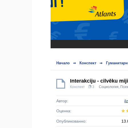
Начало
Конспект
Гуманитарн
Interakciju - cilvēku mi
Конспект
3
Социология
,
Псих
Автор:
il
Оценка:
Опубликованно:
13.