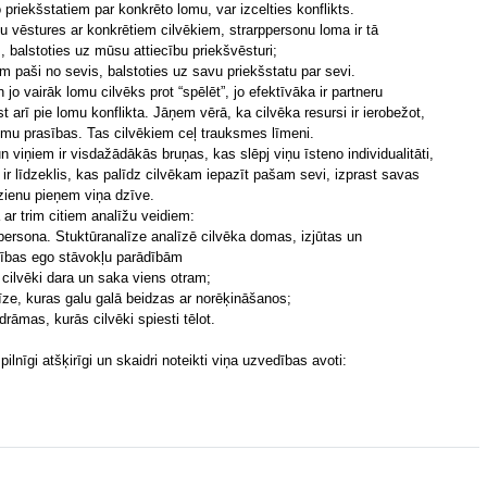
 priekšstatiem par konkrēto lomu, var izcelties konflikts.
u vēstures ar konkrētiem cilvēkiem, strarppersonu loma ir tā
 balstoties uz mūsu attiecību priekšvēsturi;
m paši no sevis, balstoties uz savu priekšstatu par sevi.
jo vairāk lomu cilvēks prot “spēlēt”, jo efektīvāka ir partneru
rī pie lomu konflikta. Jāņem vērā, ka cilvēka resursi ir ierobežot,
lomu prasības. Tas cilvēkiem ceļ trauksmes līmeni.
viņiem ir visdažādākās bruņas, kas slēpj viņu īsteno individualitāti,
ir līdzeklis, kas palīdz cilvēkam iepazīt pašam sevi, izprast savas
rzienu pieņem viņa dzīve.
 ar trim citiem analīžu veidiem:
 persona. Stuktūranalīze analīzē cilvēka domas, izjūtas un
nības ego stāvokļu parādībām
o cilvēki dara un saka viens otram;
līze, kuras galu galā beidzas ar norēķināšanos;
drāmas, kurās cilvēki spiesti tēlot.
pilnīgi atšķirīgi un skaidri noteikti viņa uzvedības avoti: