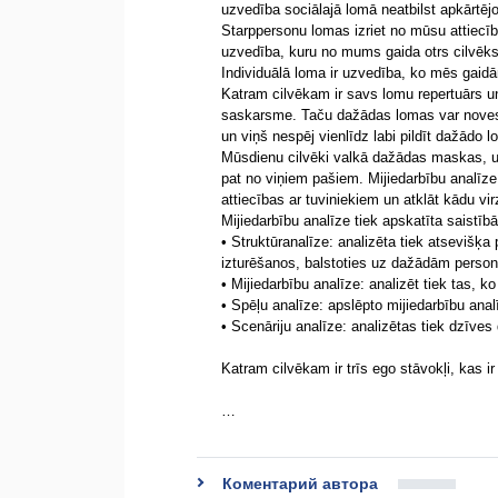
uzvedība sociālajā lomā neatbilst apkārtējo
Starppersonu lomas izriet no mūsu attiecīb
uzvedība, kuru no mums gaida otrs cilvēks,
Individuālā loma ir uzvedība, ko mēs gaidā
Katram cilvēkam ir savs lomu repertuārs un 
saskarsme. Taču dažādas lomas var novest a
un viņš nespēj vienlīdz labi pildīt dažādo 
Mūsdienu cilvēki valkā dažādas maskas, un 
pat no viņiem pašiem. Mijiedarbību analīze 
attiecības ar tuviniekiem un atklāt kādu vi
Mijiedarbību analīze tiek apskatīta saistībā
• Struktūranalīze: analizēta tiek atsevišķa
izturēšanos, balstoties uz dažādām perso
• Mijiedarbību analīze: analizēt tiek tas, k
• Spēļu analīze: apslēpto mijiedarbību ana
• Scenāriju analīze: analizētas tiek dzīves 
Katram cilvēkam ir trīs ego stāvokļi, kas ir 
…
Коментарий автора