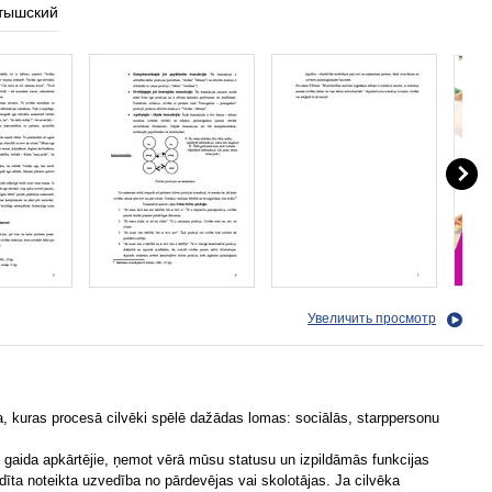
тышский
Увеличить просмотр
a, kuras procesā cilvēki spēlē dažādas lomas: sociālās, starppersonu
 gaida apkārtējie, ņemot vērā mūsu statusu un izpildāmās funkcijas
dīta noteikta uzvedība no pārdevējas vai skolotājas. Ja cilvēka