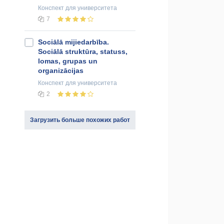
Конспект
для университета
7
Sociālā mijiedarbība.
Sociālā struktūra, statuss,
lomas, grupas un
organizācijas
Конспект
для университета
2
Загрузить больше похожих работ