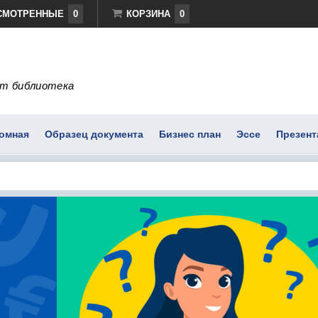
СМОТРЕННЫЕ
0
КОРЗИНА
0
т библиотека
омная
Образец документа
Бизнес план
Эссе
Презент