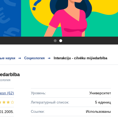
.
.
ые науки
Социология
Interakciju - cilvēku mijiedarbība
jiedarbība
ология
zesn
(62)
Уровень:
Университет
Литературный список:
5 единиц
Ссылки:
Использованы
01.2005.