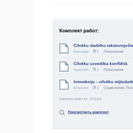
Комплект работ:
Cilvēku darbību raksturojošie
Конспект
5
Психология
Cilvēku uzvedība konfliktā
Конспект
3
Психология
Interakciju - cilvēku mijiedar
Конспект
3
Социология
,
Пси
Комплект работ Nr. 1214118
Просмотреть комплект