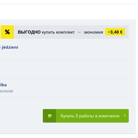
ВЫГОДНО
купить комплект
➞
экономия
−3,48 €
 jēdzieni
bība
хология
Купить 3 работы в комплекте