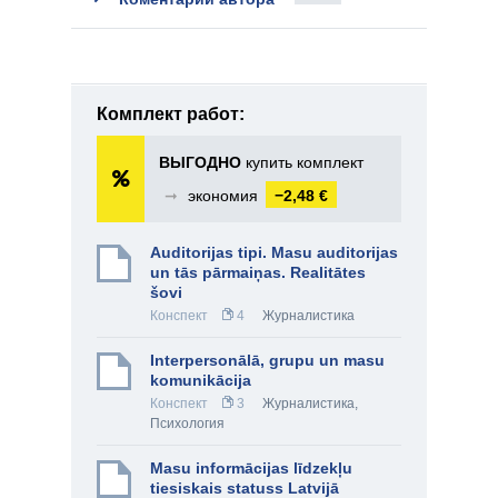
Комплект работ:
ВЫГОДНО
купить комплект
➞
экономия
−2,48 €
Auditorijas tipi. Masu auditorijas
un tās pārmaiņas. Realitātes
šovi
Конспект
4
Журналистика
Interpersonālā, grupu un masu
komunikācija
Конспект
3
Журналистика
,
Психология
Masu informācijas līdzekļu
tiesiskais statuss Latvijā