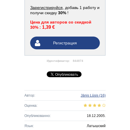
Зарегистрируйся
, добавь 1 работу и
получи скидку
30%
!
Цена для авторов со скидкой
1,39 €
30% :
Регистрация
Идентификатор:
844874
Автор:
Jānis Lūsis
(16)
Оценка:
Опубликованно:
18.12.2005.
Язык:
Латышский