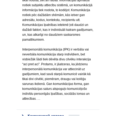
tikai nodota, bet arī radīta. Informācijas apmaiņa
notiek subjektu attiecību sistēmā, un komunikācijā
informācija tiek nodota, to kodējot. Komunikācija
notiek pēc dažādām shēmām, kās ietver gan
adresātu, kodus, kontekstu, recipientu utt.
Komunikācijas īpatnības ietekmē ļoti daudzi un
dažādi faktori, kas ir individuāli katram gadījumam,
un, kas atkarīgi no daudziem saskarsmes
pamatlikumiem.
Interpersonālā komunikācija (IPK) ir verbāla vai
neverbāla komunikācija starp indivīdiem, bet
visbiežāk šādi tiek dēvēta divu cilvēku interakcija
“aci pret aci”. Protams, ir jāatceras, ka jēdzienu
interpersonālā komunikācija var attiecināt uz
gadījumiem, kad savā starpā komunicē vairāk kā
tikai divi cilvēki, piemēram, draugu vai kolēģu
sarunas ikdienā. Gan komunikācijas forma, gan
komunikācijas saturs atspoguļo komunicējošo
indivīdu personīgās īpašības, sociālās lomas un
attiecības. …
Коментарий автора