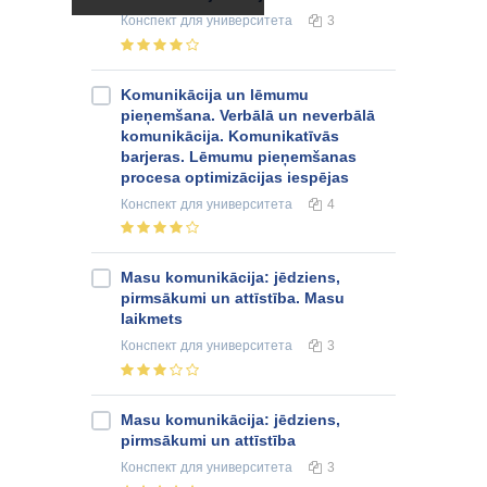
Конспект
для университета
3
Komunikācija un lēmumu
pieņemšana. Verbālā un neverbālā
komunikācija. Komunikatīvās
barjeras. Lēmumu pieņemšanas
procesa optimizācijas iespējas
Конспект
для университета
4
Masu komunikācija: jēdziens,
pirmsākumi un attīstība. Masu
laikmets
Конспект
для университета
3
Masu komunikācija: jēdziens,
pirmsākumi un attīstība
Конспект
для университета
3