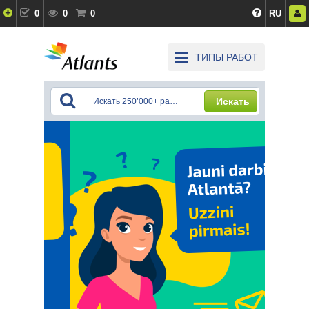
0
0
0
RU
ТИПЫ РАБОТ
Искать