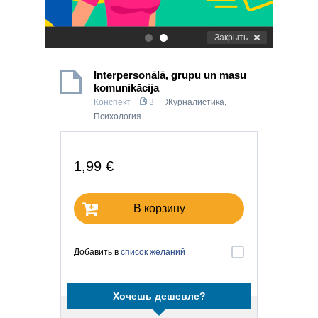
Закрыть
.
.
Interpersonālā, grupu un masu
komunikācija
Конспект
3
Журналистика
,
Психология
1,99 €
В корзину
Добавить в
список желаний
Хочешь дешевле?