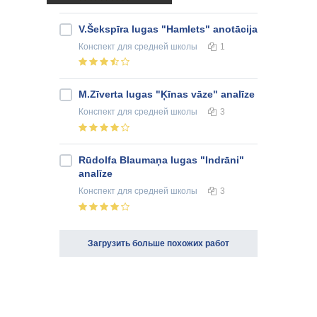
V.Šekspīra lugas "Hamlets" anotācija
Конспект
для средней школы
1
M.Zīverta lugas "Ķīnas vāze" analīze
Конспект
для средней школы
3
Rūdolfa Blaumaņa lugas "Indrāni"
analīze
Конспект
для средней школы
3
Загрузить больше похожих работ