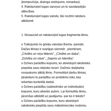
(kompozīcija, dialoga veidojums, remarkas).
4. Raksturojiet lugas varoņus un to savstarpējās
attiecības.
5. Raksturojiet lugas valodu, tās nozīmi raksturu
atklāsmē.
1. Nosauciet un raksturojiet lugas fragmenta tēmu.
o Tulkojumā no grieķu valodas thema- pamats.
Dažas tēmas ir svarīgas vienmēr , piemēram,
„Cilvēks un viņa liktenis”, „Cilvēks un daba”,
„Dzīvība un nāve”, „Sapnis un īstenība”.
o Dzīves parādību kopums, ko atveidojot rakstnieks
piepilda savu idejisko ieceri. Dažreiz daiļdarba
nosaukums atklāj tēmu. Formulējot darbu tēmas,
jāraksturo to parādību un problēmu loks, kas
ietvertas konkrētā darbā.
o Dzīves parādību (sabiedrisko un individuālo)
kopums, kuru atveido autors. Lai formulētu tēmu,
jācenšas atbildēt uz jautājumu- par ko ir teksts?
o Dzīves parādību kopums, kuru atveidojot
rakstnieks piepilda savu māksliniecisko nodomu.
…