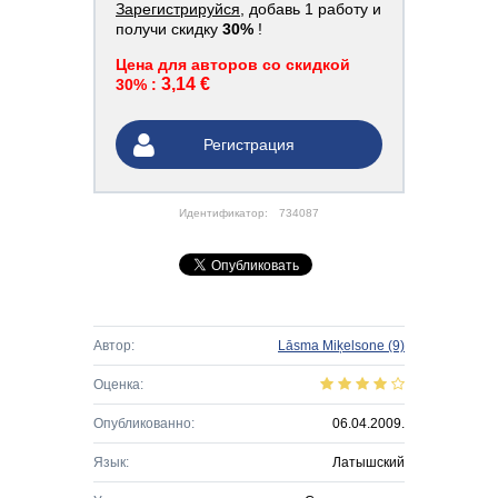
Зарегистрируйся
, добавь 1 работу и
получи скидку
30%
!
Цена для авторов со скидкой
3,14 €
30% :
Регистрация
Идентификатор:
734087
Автор:
Lāsma Miķelsone
(9)
Оценка:
Опубликованно:
06.04.2009.
Язык:
Латышский