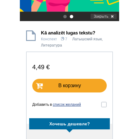
Закрыть
.
.
Kā analizēt lugas tekstu?
Конспект
7
Латышский язык
,
Литература
4,49 €
В корзину
Добавить в
список желаний
Хочешь дешевле?