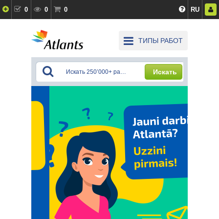
0
0
0
RU
ТИПЫ РАБОТ
Искать