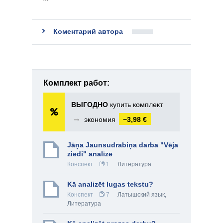
Коментарий автора
Комплект работ:
ВЫГОДНО
купить комплект
➞
экономия
−3,98 €
Jāņa Jaunsudrabiņa darba "Vēja
ziedi" analīze
Конспект
1
Литература
Kā analizēt lugas tekstu?
Конспект
7
Латышский язык
,
Литература