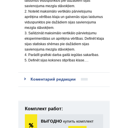
laidumus viduspunktos pie dažādiem sijas
savienojuma mezgla stāvokļiem.
2. Noteikt maksimālo vertikālo pārvietojumu
aprēķina vērtības klaja un galvenās sijas laidumus
viduspunktos pie dažādiem sijas savienojuma
mezgla stāvokļiem.
3. Salīdzināt maksimālo vertikālo pārvietojumu
eksperimentālas un aprēķina vērtības. Definēt klaja
sijas statiskas shēmas pie dažādiem sijas
savienojuma mezgla stāvokļiem.
4. Parādīt grafiski darba gaitā iegūtas sakarības.
5. Definēt sijas koksnes stiprības klase.…
Коментарий редакции
Комплект работ:
ВЫГОДНО
купить комплект