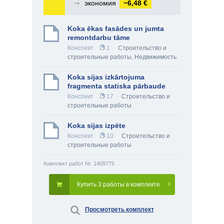
➞
экономия
−6,48 €
Koka ēkas fasādes un jumta
remontdarbu tāme
Конспект
1
Строительство и
строительные работы
,
Недвижимость
Koka sijas izkārtojuma
fragmenta statiska pārbaude
Конспект
17
Строительство и
строительные работы
Koka sijas izpēte
Конспект
10
Строительство и
строительные работы
Комплект работ Nr. 1409775
Купить 3 работы в комплекте
Просмотреть комплект