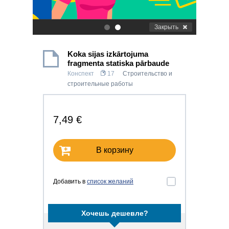
Закрыть
.
.
Koka sijas izkārtojuma
fragmenta statiska pārbaude
Конспект
17
Строительство и
строительные работы
7,49 €
В корзину
Добавить в
список желаний
Хочешь дешевле?