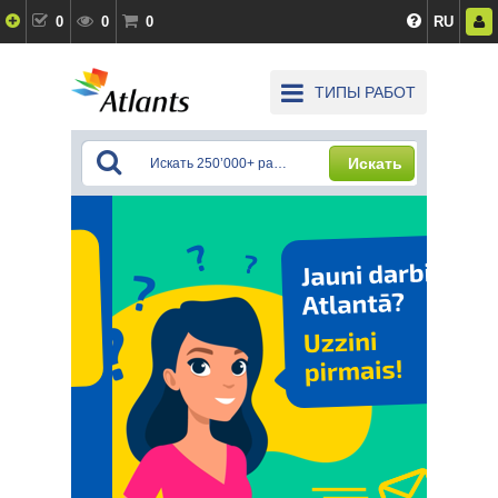
0
0
0
RU
ТИПЫ РАБОТ
Искать