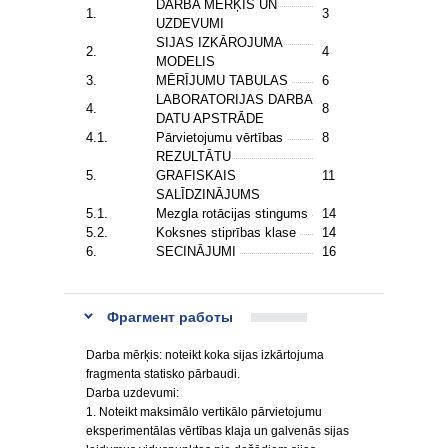
DARBA MĒRĶIS UN
1.
3
UZDEVUMI
SIJAS IZKĀROJUMA
2.
4
MODELIS
3.
MĒRĪJUMU TABULAS
6
LABORATORIJAS DARBA
4.
8
DATU APSTRĀDE
4.1.
Pārvietojumu vērtības
8
REZULTĀTU
5.
GRAFISKAIS
11
SALĪDZINĀJUMS
5.1.
Mezgla rotācijas stingums
14
5.2.
Koksnes stiprības klase
14
6.
SECINĀJUMI
16
Фрагмент работы
Darba mērķis: noteikt koka sijas izkārtojuma
fragmenta statisko pārbaudi.
Darba uzdevumi:
1. Noteikt maksimālo vertikālo pārvietojumu
eksperimentālas vērtības klaja un galvenās sijas