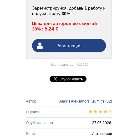
Зарегистрируйся
, добавь 1 работу и
получи скидку
30%
!
Цена для авторов со скидкой
5,24 €
30% :
Регистрация
Идентификатор:
913770
Автор:
Andris Aleksandrs Krūmiņš
(32)
Оценка:
Опубликованно:
27.06.2026.
Язык:
Латышский