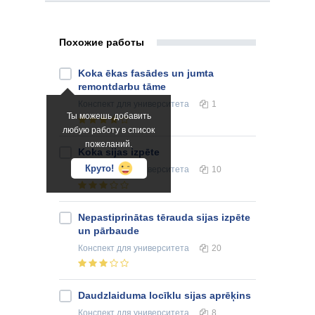
Похожие работы
Koka ēkas fasādes un jumta
remontdarbu tāme
Конспект
для университета
1
Ты можешь добавить
любую работу в список
пожеланий.
Koka sijas izpēte
Круто!
Конспект
для университета
10
Nepastiprinātas tērauda sijas izpēte
un pārbaude
Конспект
для университета
20
Daudzlaiduma locīklu sijas aprēķins
Конспект
для университета
8