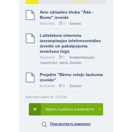
Avio izklaides kluba "Āāā -
Bums" izveide
Конспект
3
Бизнес
Lattelekom interneta
iezvanpieejas telefoncentrāles
izveide un pakalpojuma
ieviešana tirgū
Конспект
2
Коммуникации,
транспорт, связь
,
Бизнес
Projekts "Bērnu rotaļu laukuma
izveide"
Конспект
9
Бизнес
Комплект работ Nr. 1121156
Купить 3 работы в комплекте
Просмотреть комплект