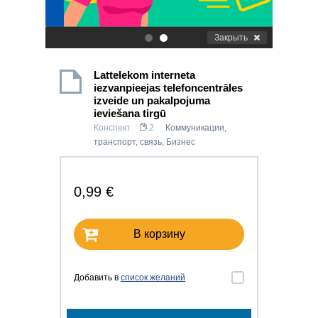
Закрыть
.
.
Lattelekom interneta
iezvanpieejas telefoncentrāles
izveide un pakalpojuma
ieviešana tirgū
Конспект
2
Коммуникации,
транспорт, связь
,
Бизнес
0,99 €
В корзину
Добавить в
список желаний