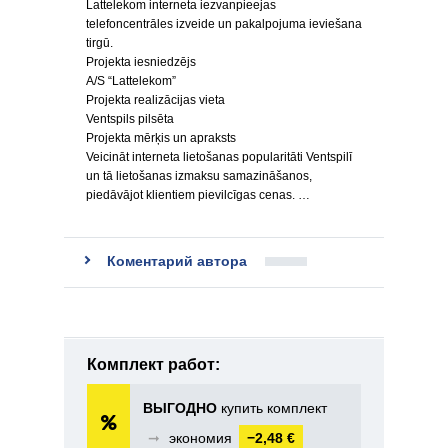
Lattelekom interneta iezvanpieejas
telefoncentrāles izveide un pakalpojuma ieviešana
tirgū.
Projekta iesniedzējs
A/S “Lattelekom”
Projekta realizācijas vieta
Ventspils pilsēta
Projekta mērķis un apraksts
Veicināt interneta lietošanas popularitāti Ventspilī
un tā lietošanas izmaksu samazināšanos,
piedāvājot klientiem pievilcīgas cenas. …
Коментарий автора
Комплект работ:
ВЫГОДНО
купить комплект
➞
экономия
−2,48 €