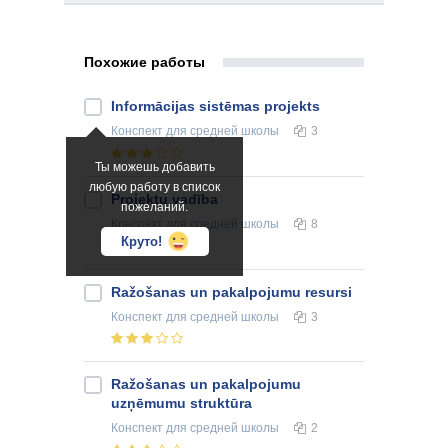
Похожие работы
Informācijas sistēmas projekts
Конспект
для средней школы
3
Ты можешь добавить
любую работу в список
Projektu vadība
пожеланий.
Конспект
для средней школы
8
Круто!
Ražošanas un pakalpojumu resursi
Конспект
для средней школы
3
Ražošanas un pakalpojumu
uzņēmumu struktūra
Конспект
для средней школы
2