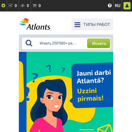
0
0
0
RU
ТИПЫ РАБОТ
Искать