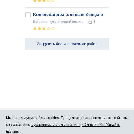
Komercdarbība tūrismam Zemgalē
Конспект
для средней школы
4
Загрузить больше похожих работ
Мы используем файлы cookies. Продолжая использовать этот сайт, вы
Про Atlants.lv
Реклама
соглашаетесь
с условиями использования файлов cookie. Узнайте
больше.