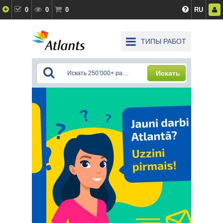
0
0
0
RU
ТИПЫ РАБОТ
Искать