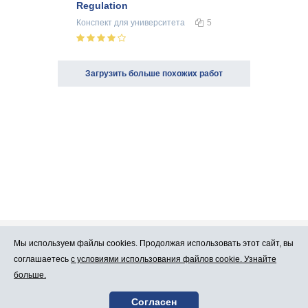
Regulation
Конспект
для университета
5
Загрузить больше похожих работ
Мы используем файлы cookies. Продолжая использовать этот сайт, вы
Про Atlants.lv
Реклама
соглашаетесь
с условиями использования файлов cookie. Узнайте
больше.
Условия
Контакты
Согласен
пользования