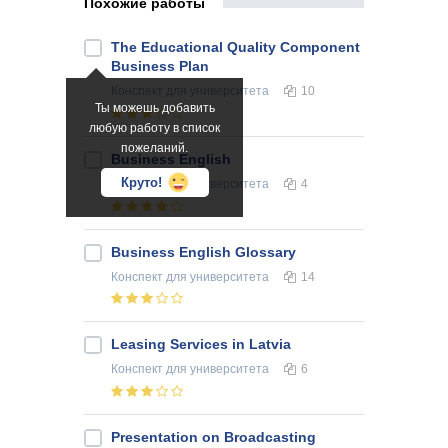
Похожие работы
The Educational Quality Component
Business Plan
Конспект
для университета
10
Ты можешь добавить
любую работу в список
пожеланий.
Business English
Круто!
Конспект
для университета
4
Business English Glossary
Конспект
для университета
14
Leasing Services in Latvia
Конспект
для университета
6
Presentation on Broadcasting