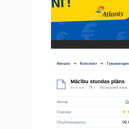
Начало
Конспект
Гуманитарн
Mācību stundas plāns
Конспект
3
Латышский язык
,
Автор:
D
Оценка:
Опубликованно:
06.