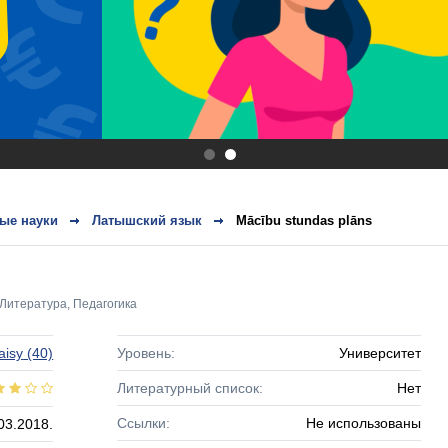
.
.
ые науки
Латышский язык
Mācību stundas plāns
Литература
,
Педагогика
aisy
(40)
Уровень:
Университет
Литературный список:
Нет
Ссылки:
Не использованы
03.2018.