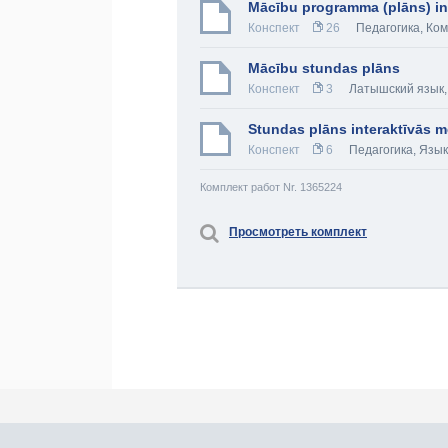
Mācību programma (plāns) in
Конспект
26
Педагогика
,
Ком
Mācību stundas plāns
Конспект
3
Латышский язык
Stundas plāns interaktīvās 
Конспект
6
Педагогика
,
Язык
Комплект работ Nr. 1365224
Просмотреть комплект
Про Atlants.lv
Реклама
Контакты
У