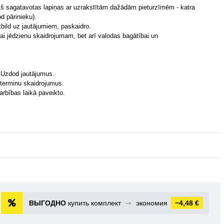
ekš sagatavotas lapiņas ar uzrakstītām dažādām pieturzīmēm - katra
d pārinieku).
bild uz jautājumiem, paskaidro.
kai jēdzienu skaidrojumam, bet arī valodas bagātībai un
i. Uzdod jautājumus.
 terminu skaidrojumus.
arbības laikā paveikto.
ВЫГОДНО
купить комплект
➞
экономия
−4,48 €