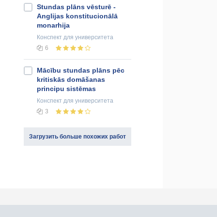
Stundas plāns vēsturē -
Anglijas konstitucionālā
monarhija
Конспект
для университета
6
Mācību stundas plāns pēc
kritiskās domāšanas
principu sistēmas
Конспект
для университета
3
Загрузить больше похожих работ
оединяйся к нам в социальных сетях: