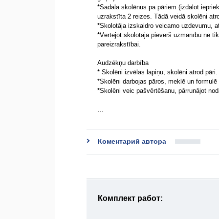
*Sadala skolēnus pa pāriem (izdalot iepri
uzrakstīta 2 reizes. Tādā veidā skolēni atro
*Skolotāja izskaidro veicamo uzdevumu, at
*Vērtējot skolotāja pievērš uzmanību ne ti
pareizrakstībai.
Audzēkņu darbība
* Skolēni izvēlas lapiņu, skolēni atrod pār
*Skolēni darbojas pāros, meklē un formulē
*Skolēni veic pašvērtēšanu, pārrunājot nod
…
Коментарий автора
Комплект работ: