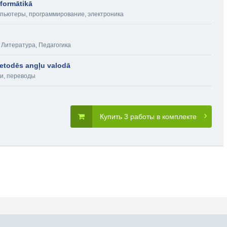
formātikā
пьютеры, программирование, электроника
,
Литература
,
Педагогика
metodēs angļu valodā
и, переводы
Купить 3 работы в комплекте
словия пользования
Карта сайта
Прис