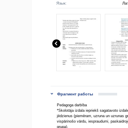
Язык:
Ла
Фрагмент работы
Pedagoga darbība
*Skolotāja izdala iepriekš sagatavoto izd
jēdzienus (piemēram, uzruna un uzrunas grup
vispārinošo vārdu, iespraudumi, paskaidroj
grupa).