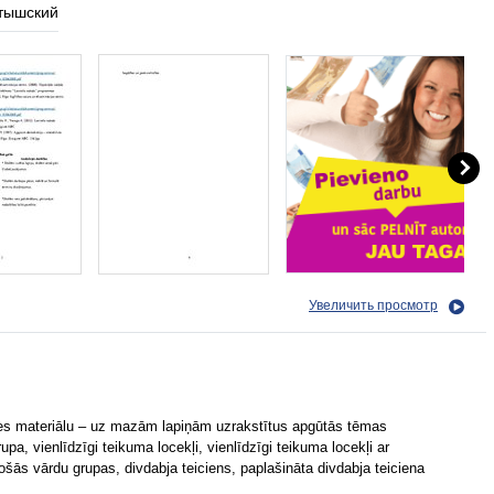
тышский
Увеличить просмотр
ales materiālu – uz mazām lapiņām uzrakstītus apgūtās tēmas
a, vienlīdzīgi teikuma locekļi, vienlīdzīgi teikuma locekļi ar
ošās vārdu grupas, divdabja teiciens, paplašināta divdabja teiciena