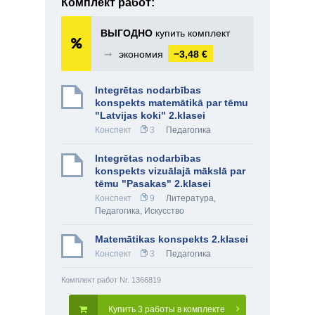
Комплект работ:
ВЫГОДНО
купить комплект
➞
экономия
−3,48 €
Integrētas nodarbības
konspekts matemātikā par tēmu
"Latvijas koki" 2.klasei
Конспект
3
Педагогика
Integrētas nodarbības
konspekts vizuālajā mākslā par
tēmu "Pasakas" 2.klasei
Конспект
9
Литература
,
Педагогика
,
Искусство
Matemātikas konspekts 2.klasei
Конспект
3
Педагогика
Комплект работ Nr. 1366819
Купить 3 работы в комплекте