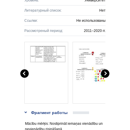
Уровень:
Университет
Литературный список:
Нет
Ссылки:
Не использованы
Рассмотреный период:
2011–2020 гг.
Фрагмент работы
Mācību mērķis: Nostiprināt iemaņas vienādību un
nevienādību risināšanā.