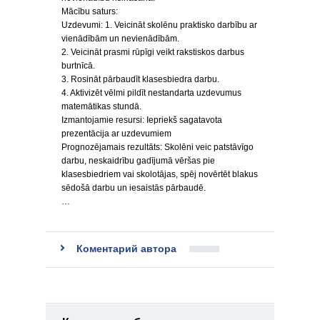
Mācību saturs:
Uzdevumi: 1. Veicināt skolēnu praktisko darbību ar
vienādībām un nevienādībām.
2. Veicināt prasmi rūpīgi veikt rakstiskos darbus
burtnīcā.
3. Rosināt pārbaudīt klasesbiedra darbu.
4. Aktivizēt vēlmi pildīt nestandarta uzdevumus
matemātikas stundā.
Izmantojamie resursi: Iepriekš sagatavota
prezentācija ar uzdevumiem
Prognozējamais rezultāts: Skolēni veic patstāvīgo
darbu, neskaidrību gadījumā vēršas pie
klasesbiedriem vai skolotājas, spēj novērtēt blakus
sēdošā darbu un iesaistās pārbaudē.
…
Коментарий автора