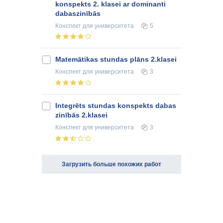
konspekts 2. klasei ar dominanti
dabaszinībās
Конспект
для университета
5
Matemātikas stundas plāns 2.klasei
Конспект
для университета
3
Integrēts stundas konspekts dabas
zinībās 2.klasei
Конспект
для университета
3
Загрузить больше похожих работ