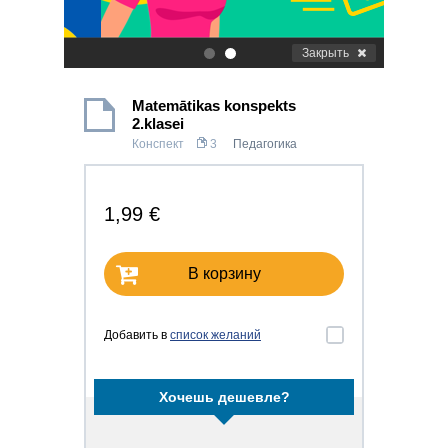
Закрыть
.
.
Matemātikas konspekts
2.klasei
Конспект
3
Педагогика
1,99 €
В корзину
Добавить в
список желаний
Хочешь дешевле?