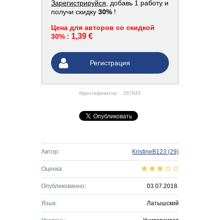
Зарегистрируйся
, добавь 1 работу и
получи скидку
30%
!
Цена для авторов со скидкой
1,39 €
30% :
Регистрация
Идентификатор:
267845
Автор:
KristineB123
(29)
Оценка:
Опубликованно:
03.07.2018.
Язык:
Латышский