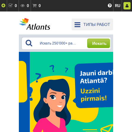
0
0
0
RU
ТИПЫ РАБОТ
Искать