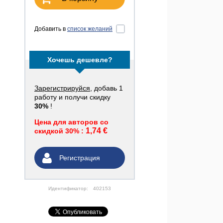
Добавить в
список желаний
Хочешь дешевле?
Зарегистрируйся
, добавь 1
работу и получи скидку
30%
!
Цена для авторов со
1,74 €
скидкой 30% :
Регистрация
Идентификатор:
402153