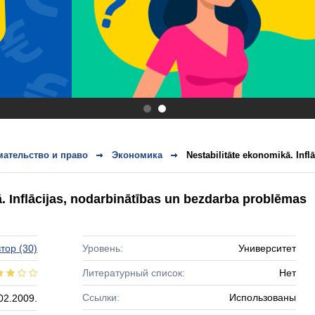
.
.
ательство и право
Экономика
Nestabilitāte ekonomikā. Inflā
. Inflācijas, nodarbinātības un bezdarba problēmas
тор
(30)
Уровень:
Университет
Литературный список:
Нет
Ссылки:
Использованы
02.2009.