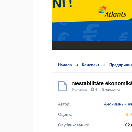
Начало
Конспект
Предприним
Nestabilitāte ekonomikā
Конспект
4
Экономика
Автор:
Анонимный ав
Оценка:
Опубликованно:
02.