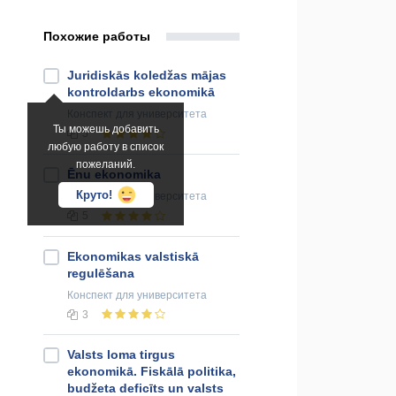
Похожие работы
Juridiskās koledžas mājas
kontroldarbs ekonomikā
Конспект
для университета
Ты можешь добавить
5
любую работу в список
пожеланий.
Ēnu ekonomika
Круто!
Конспект
для университета
5
Ekonomikas valstiskā
regulēšana
Конспект
для университета
3
Valsts loma tirgus
ekonomikā. Fiskālā politika,
budžeta deficīts un valsts