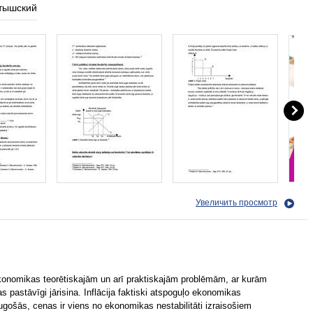
тышский
Увеличить просмотр
ekonomikas teorētiskajām un arī praktiskajām problēmām, ar kurām
 pastāvīgi jārisina. Inflācija faktiski atspoguļo ekonomikas
eaugošās, cenas ir viens no ekonomikas nestabilitāti izraisošiem