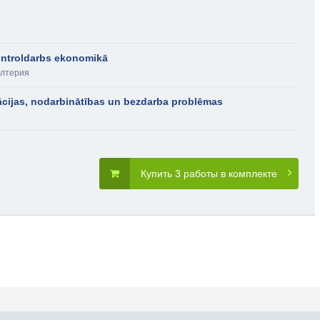
ontroldarbs ekonomikā
алтерия
lācijas, nodarbinātības un bezdarba problēmas
Купить 3 работы в комплекте
словия пользования
Карта сайта
Прис