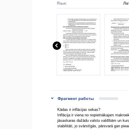
Язык:
Ла
Фрагмент работы
Kādas ir inflācijas sekas?
Inflācija ir viena no nopietnākajam makro
jāsaskaras dažādu valstu valdībām un kuras
stabilitāti, jo svārstīgās, pārsvarā gan pi