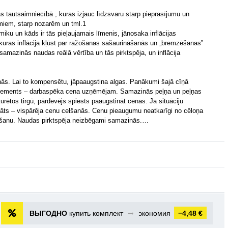
jas tautsaimniecībā , kuras izjauc līdzsvaru starp pieprasījumu un
miem, starp nozarēm un tml.1
miku un kāds ir tās pieļaujamais līmenis, jānosaka inflācijas
z kuras inflācija kļūst par ražošanas sašaurināšanās un „bremzēšanas”
samazinās naudas reālā vērtība un tās pirktspēja, un inflācija
ās. Lai to kompensētu, jāpaaugstina algas. Panākumi šajā cīņā
u elements – darbaspēka cena uzņēmējam. Samazinās peļņa un peļņas
ētos tirgū, pārdevējs spiests paaugstināt cenas. Ja situāciju
ultāts – vispārēja cenu celšanās. Cenu pieaugumu neatkarīgi no cēloņa
ināšanu. Naudas pirktspēja neizbēgami samazinās.…
ВЫГОДНО
купить комплект
➞
экономия
−4,48 €