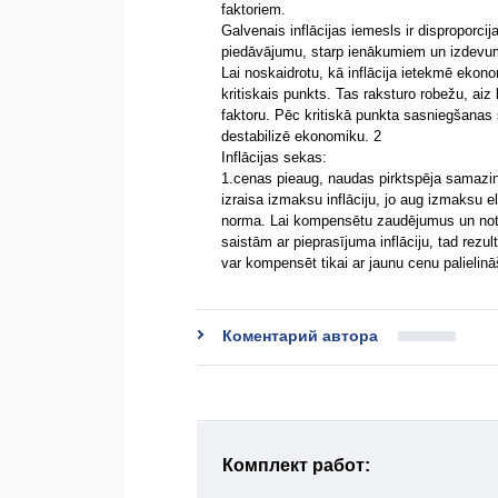
faktoriem.
Galvenais inflācijas iemesls ir disproporci
piedāvājumu, starp ienākumiem un izdevu
Lai noskaidrotu, kā inflācija ietekmē ekono
kritiskais punkts. Tas raksturo robežu, ai
faktoru. Pēc kritiskā punkta sasniegšanas 
destabilizē ekonomiku. 2
Inflācijas sekas:
1.cenas pieaug, naudas pirktspēja samazin
izraisa izmaksu inflāciju, jo aug izmaks
norma. Lai kompensētu zaudējumus un notur
saistām ar pieprasījuma inflāciju, tad rez
var kompensēt tikai ar jaunu cenu paliel
Коментарий автора
Комплект работ: