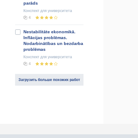
parāds
Конспект
для университета
4
Nestabilitāte ekonomikā.
Inflācijas problēmas.
Nodarbinātības un bezdarba
problēmas
Конспект
для университета
4
Загрузить больше похожих работ
оединяйся к нам в социальных сетях: