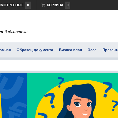
СМОТРЕННЫЕ
0
КОРЗИНА
0
т библиотека
омная
Образец документа
Бизнес план
Эссе
Презент