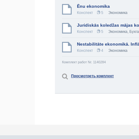
Ēnu ekonomika
Конспект
5
Экономика
Juridiskās koledžas mājas k
Конспект
5
Экономика
,
Бухг
Nestabilitāte ekonomikā. Inf
Конспект
4
Экономика
Комплект работ Nr. 1140284
Просмотреть комплект
Про Atlants.lv
Реклама
Контакты
У