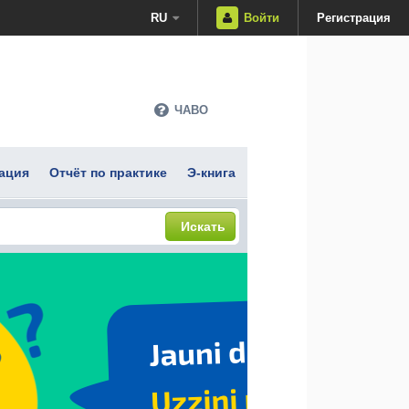
RU
Войти
Регистрация
ЧАВО
ация
Отчёт по практике
Э-книга
Искать